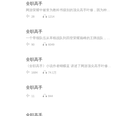
全职高手
网游荣耀中被誉为教科书级别的顶尖高手叶修，因为种种原因遭到俱乐部的驱逐，离开职业圈的他寄身于一家网吧成了一个小小的网管，但是，拥有十年游戏经验的他，在荣耀新开的第十区重新投入了游戏，带着对往昔的回忆，和一把未完成的自制武器，开始了重返巅峰之路。 勾心斗角之后，谁夺走了我的荣耀，风雨飘摇之下，希望却不曾破灭。花团锦簇之中，没有迷失方向。万众瞩目之前，我，就在这里回归！
28
1214
全职高手
一个带领队伍从草根战队到四登荣耀巅峰的王牌战队，人称荣耀之神的游戏高手——叶秋（叶修），因不能给战队带来和自身的名气和技术相对应的利益，在赛季中途、在其职业生涯没剩几年的时候，被战队逼迫退役。落魄的大神走进了路边的一家网吧，当上了夜班网...
90
6049
全职高手
《全职高手》小说作者蝴蝶蓝 讲述了网游顶尖高手叶修被俱乐部驱逐，而后召集了一群志同道合的伙伴重返巅峰之路的故事。故事曲折感人…。
1684
74.1万
全职高手
11
844
全职高手