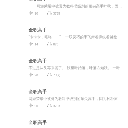
网游荣耀中被誉为教科书级别的顶尖高手叶秋，因为种种原因遭到俱乐部的驱逐，离开职业圈的他寄身于一家网吧成了一个小小的网管，但是，拥有十年游戏经验的他，在荣耀新开的第十区重新投入了游戏，带着对往昔的回忆，和一把未完成的自制武器，开...
90
3735
全职高手
“卡卡卡，嗒嗒……” 一双灵巧的手飞舞着操纵着键盘和鼠标，富有节奏的敲击声仿佛是一首轻快的乐章。屏幕上漫天的光华闪过，对手飞扬着血花倒了下去。 “呵呵。”叶秋笑了笑，抬手取下了衔在嘴角的烟头。银白的烟灰已经结成了长长一串，但...
14
875
全职高手
不过是从头再来罢了。 秋至叶始落，叶落方知秋。 一叶之秋，秋木苏。 呵。
20
7.1万
全职高手
网游荣耀中被誉为教科书级别的顶尖高手，因为种种原因遭到俱乐部的驱逐，离开职业圈的他寄身于一家网吧成了一个小小的网管，但是，拥有十年游戏经验的他，在荣耀新开的第十区重新投入了游戏，带着对往昔的回忆，和一把未完成的自制武器，开始了重返巅峰之...
90
3753
全职高手