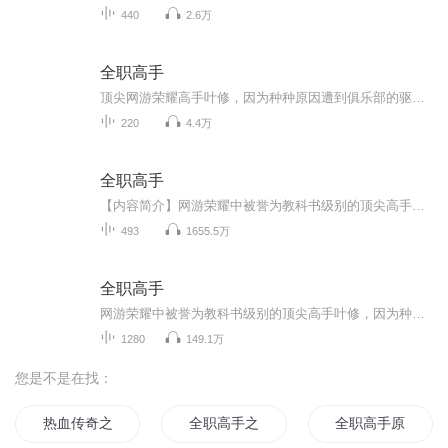
440
2.6万
全职高手
顶尖网游荣耀高手叶修，因为种种原因遭到俱乐部的驱逐，离开职业圈的他寄身于一家网吧成了一个小小的网管，但是，拥有十年游戏经验的他，在荣耀新开的第十区重新投入了游戏，带着对往昔的回忆，和一把未完成的自制武器，开始了重返巅峰之路...… 萌新主播坚持每天更新，欢迎各位小伙伴打靠、订阅、关注和点评...
220
4.4万
全职高手
【内容简介】网游荣耀中被誉为教科书级别的顶尖高手叶修，因为种种原因遭到俱乐部的驱逐，离开职业圈的他寄身于一家网吧成了一个小小的网管，但是，拥有十年游戏经验的他，在荣耀新开的第十区重新投入了游戏，带着对往昔的回忆，和一把未完成的自制武器，...
493
1655.5万
全职高手
网游荣耀中被誉为教科书级别的顶尖高手叶修，因为种种原因遭到俱乐部的驱逐，离开职业圈的他寄身于一家网吧成了一个小小的网管，但是，拥有十年游戏经验的他，在荣耀新开的第十区重新投入了游戏，带着对往昔的回忆，和一把未完成的自制武器，开始了重返巅峰之路。 勾心斗角之后，谁夺走了我的荣耀，风雨飘摇之下，希望却不曾破灭。花团锦簇之中，没有迷失方向。万众瞩目之前，我，就在这里回归！
1280
149.1万
您是不是在找：
热血传奇之异世全职高手
全职高手之黑色猫的故事
全职高手原版