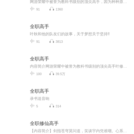
网游荣耀中被誉为教科书级别的顶尖高手，因为种种原因遭到俱乐部的驱逐，离开职业圈的他寄身于一家网吧成了一个小小的网管，但是，拥有十年游戏经验的他，在荣耀新开的第十区重新投入了游戏，带着对往昔的回忆，和一把未完成的自制武器，开始了重返巅峰之路。每周六七，不更不散。
91
1360
全职高手
叶秋和他的队友们的故事，关于梦想关于坚持‼
91
3813
全职高手
内容简介网游荣耀中被誉为教科书级别的顶尖高手叶修，因为种种原因遭到俱乐部的驱逐，离开职业圈的他寄身于一家网吧成了一个小小的网管，但是，拥有十年游戏经验的他，在荣耀新开的第十区重新投入了游戏，带着对往昔的回忆，和一把未完成的自制武器，开始了重返巅峰之路。勾心斗角之后，谁夺走了我的荣耀，风雨飘摇之下，希望却不曾破灭。花团锦簇之中，没有迷失方向。万众瞩目之前，我，就在这里回归！作者：蝴蝶蓝，阅文集团白金作家，其作品《全职高手》被无数读者所推崇，被誉为“网游文神级大师”。演...
100
39.5万
全职高手
录书送音响
5
314
全职修仙高手
【内容简介】剑指苍穹莫问道，笑谈宇内凭谁嘲。心系红颜风云怒，怒斩八方任逍遥。他同时精通炼丹，炼器，制符，傀儡，阵法之道。他心智坚韧，机智过人，感情丰富，胆识无双，他是全职修仙高手，是修真界的传奇。【作者/主播简介】作者：职高老师，网络小说...