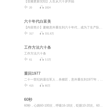
【音频更新完结】人生从六十岁开始
20
1824
六十年代白富美
【内容简介】夏晓意外重生到六十年代，成为了生产队的一枚小知青。因缘得了个空间，灵泉玉水，养鸡种菜，却不敢用。现下人人面黄饥瘦，她若把自己养成白富美，不得作死。夏晓仰天长叹，这真是另人心酸的惊喜啊！【作者/主播简介】作者：凤轻轻，网络小说作...
317
331.8万
工作方法六十条
工作方法六十条
61
3.3万
重回1977
二十一世纪的退伍军人，杀猪匠，意外重生到1977年，打算活出人样！先让妻子爱上自己，考取大学！再让她不愁吃不愁穿，不愁化妆不愁钱！
415
80万
60秒
60秒，心跳60-100次，呼吸16-18次，眨眼10-20次。60秒，一句美文，一段台词，一篇乐评。在时间的角落，为你准备一份惊喜。