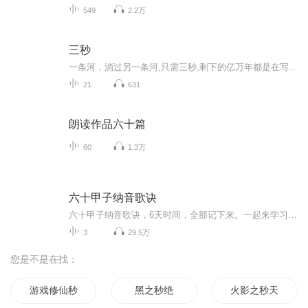
549
2.2万
三秒
一条河，淌过另一条河,只需三秒,剩下的亿万年都是在写总结。太阳村位于乌蒙大山深处，是一个传承千年的彝族村寨。山貌像北斗，所以叫勺庄。春冬时节，成百上千的天堂神鸟——黑颈鹤迁徙于此,繁衍生息。这里有变幻莫测的彩云,有温馨浪漫的索玛，有千帆竞发...
21
631
朗读作品六十篇
60
1.3万
六十甲子纳音歌诀
六十甲子纳音歌诀，6天时间，全部记下来。一起来学习吧！​甲子乙丑海中金，丙寅丁卯炉中火， 戊辰已巳大林木，庚午辛未路旁土， 壬申癸酉剑锋金，甲戌乙亥山头火， 丙子丁丑涧下水，戊寅己卯墙头土， 庚辰辛巳白腊金，壬午癸未杨柳木， 甲申乙酉泉中水，丙戌丁亥屋上土， 戊子己丑霹雳火，庚寅辛卯松柏木， 壬辰癸巳长流水，甲午乙未沙中金， 丙申丁酉山下火，戊戌己亥平地木， 庚子辛丑壁上土，壬寅癸卯金泊金， 甲辰乙巳覆灯火，丙午丁未天河水， 戊申己酉大驿土，庚戌辛亥钗钏金， 壬子癸丑桑柘木，甲寅乙卯大溪水， 丙辰丁巳沙中土，戊午己未天上火， 庚申辛酉石榴木，壬戌癸亥大海水。
3
29.5万
您是不是在找：
游戏修仙秒成真
黑之秒绝
火影之秒天秒地