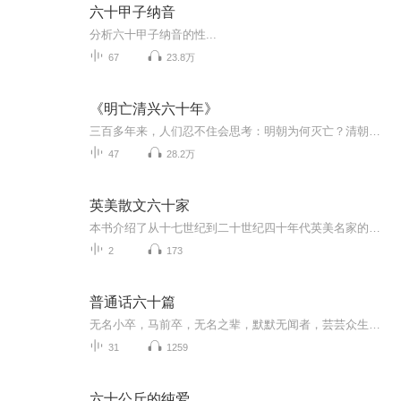
六十甲子纳音
分析六十甲子纳音的性...
67
23.8万
《明亡清兴六十年》
三百多年来，人们忍不住会思考：明朝为何灭亡？清朝为何兴起？从明朝衰亡到清朝入主中原的六十年间，历史上发生了许多有趣的事情，一些人们耳熟能详的人物在这一时期的历史舞台中都有着精彩的演出，如崇祯帝、皇太极、多尔衮等等。朝代的更迭之中，我们又...
47
28.2万
英美散文六十家
本书介绍了从十七世纪到二十世纪四十年代英美名家的散文代表作，堪称散文珍品。
2
173
普通话六十篇
无名小卒，马前卒，无名之辈，默默无闻者，芸芸众生，无名小辈的普通话练习
31
1259
六十公斤的纯爱