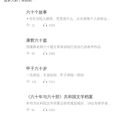
血多人剧丨叁拾刻度
×四川传媒）VIP免费
六十个故事
✦当生活陷入困境，究竟是什么，左右着每个人的命运？✦空虚、焦虑、存在之痛、日复一日的乏味生活、不可抵达的终点、无法掌控的人生、凝视自己的深渊……✦一部现代版《一千零一夜》，六十则揭露生活本质的寓言——————————————————布扎...
12
1029
康辉六十篇
用康辉老师六十篇文章来训练打造自己的有声作品
60
2368
甲子六十岁
一炁周流，天道轮回，甲子弹指一挥间
131
7211
《六十年与六十部》共和国文学档案
本书为社科院文学所重点研究规划项目，14位专家学者集体策划选目，形成小说、诗歌、散文及报告文学、话剧四大文学体裁门类下的60部作品名单，以年代顺序借以展现共和国文学六十年（1949－2009）的整体风貌，区别于传统的学术研究专著。本书以点带面，述论...
61
2320