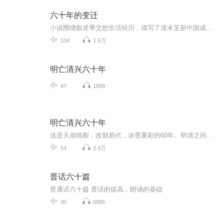
六十年的变迁
小说围绕叙述季交恕生活经历，描写了清末至新中国成立期间六十年的历史变迁。
104
1.5万
明亡清兴六十年
47
1599
明亡清兴六十年
这是天崩地裂，改朝易代，浓墨重彩的60年。明清之间生死对决，精彩博弈。 这是让人热血沸腾，让个性表露无遗的舞台，努尔哈赤的坚毅，皇太极的进取，万历的怠政。天启帝的庸顽。袁崇焕的忠烈，魏忠贤的奸诈，东林党人的绝望抗争。阉党群丑的擅作威福。 这...
54
3.4万
普话六十篇
普通话六十篇 普话的提高，朗诵的基础
30
6985