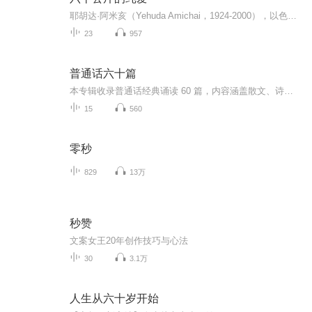
耶胡达·阿米亥（Yehuda Amichai，1924-2000），以色列当代诗人，“帕马奇一代”代表人物。其主要作品有诗集《现在及他日》、《此刻在风暴中》、《开·闭·开》等。[1][2]1924年5月3日，耶胡达·阿米亥出生于德国维尔茨堡。1935年，随家迁居巴勒斯坦。曾先...
23
957
普通话六十篇
本专辑收录普通话经典诵读 60 篇，内容涵盖散文、诗歌、短文与名篇节选，语言规范、节奏清晰、发音标准。以纯净、自然的演播，带你练习标准普通话，感受文字之美与语言魅力。适合学习、跟读、聆听与提升口语表达，每天一篇，日积月累，让普通话更标准、更...
15
560
零秒
829
13万
秒赞
文案女王20年创作技巧与心法
30
3.1万
人生从六十岁开始