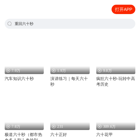
打开APP
重回六十秒
7.9万
1.9万
9.8万
汽车知识六十秒
演讲练习｜每天六十
疯狂六十秒-玩转中高
秒
考历史
7.8万
231
309.6万
极道六十秒（都市热
六十正好
六十花甲