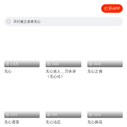
打开APP
天行健之道者无心
2.6万
1841
1650
无心
无心老人＿万休讲
无心之偶
《无心论》
2311
595
5524
无心度莲
无心法忍
无心摘花