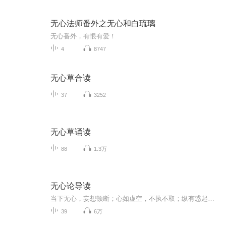
无心法师番外之无心和白琉璃
无心番外，有恨有爱！
4
8747
无心草合读
37
3252
无心草诵读
88
1.3万
无心论导读
当下无心，妄想顿断；心如虚空，不执不取；纵有惑起，当忘其心；随其心忘，得证菩提。
39
6万