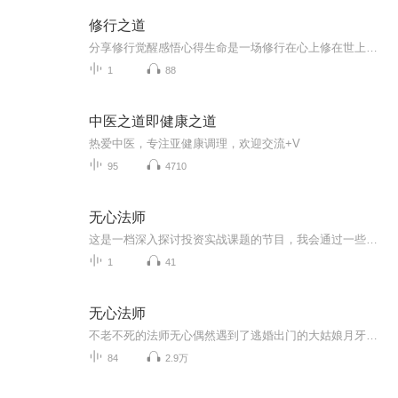
修行之道
分享修行觉醒感悟心得生命是一场修行在心上修在世上行在行中知在知中行
1
88
中医之道即健康之道
热爱中医，专注亚健康调理，欢迎交流+V
95
4710
无心法师
这是一档深入探讨投资实战课题的节目，我会通过一些真实的投资故事，以及一些投资领域嘉宾的访谈，来满足我们对投资这件事的好奇，也丰富大家对于商业世界的理解，帮助我们每个人找对和自己底层价值观最匹配的投资方式，在投资中认识世界，在认识世界中做...
1
41
无心法师
不老不死的法师无心偶然遇到了逃婚出门的大姑娘月牙，两人为了求生，搭伴去小军阀顾大人家中捉鬼，结果不慎触动机关，放出了封印百年的妖人岳绮罗。岳绮罗深爱无心，双方展开了残酷的争斗与追逐，最后岳绮罗设计害死了无心所爱的月牙，无心悲愤难言，拼死...
84
2.9万