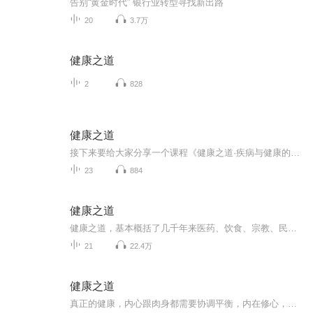
告别“黄金时代” 银行业转型寻找新出路
20
3.7万
健康之道
2
828
健康之道
接下来要给大家分享一个课程《健康之道·疾病与健康的真相》形而上者谓之道，形而下者谓之器。这里会为大家呈现规律、发掘现象背后的本质。会开门见山，直指人心，一开始即是在巅峰之处俯瞰的姿态，客观的观察，直觉的体验。世界卫生组织对疾病有过一个统...
23
884
健康之道
健康之道，基本概括了几千年来医药、饮食、宗教、民俗、武术、心理学等文化方面的养生理论。基本概括了几千年来医药、饮食、宗教、民俗、武术、心理学等文化方面的养生理论。 其内容分为以下四点： 体现了“天人合一”的思想。强调在养生的过程中，既不可违背自然规律，同时也要重视人与社会的统一协调性。正如《内经》主张：“上知天文，下知地理，中知人事，可以长久”。形神兼养 在健康养生过程中既要注重形体养护，更要重视精神心理方面的调整，正所谓“形神兼养”、“守神全形”和“保形全神”。
21
22.4万
健康之道
真正的健康，内心跟肉身都需要协调平衡，内在修心，外在修身。身体疾病也是从外在的自身的感受看到内在的本源，司外揣内，见微知著，健康之道，在于均衡膳食、科学运动、平和心态与规律作息的和谐统一，倡导顺应自然、内外兼修，以预防为基，守护身心长久...