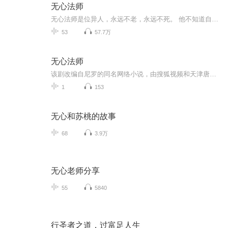
无心法师
无心法师是位异人，永远不老，永远不死。 他不知道自己从何处来，往何处去。流浪在无边无际的岁月长河中，他一边历险，一边恋爱。 为了追求爱情，他在同治年间带着恋人隐居山林。民国时代恋人老死，而他因为穷得活不下去，只好伪装和尚进入山下县城，找活...
53
57.7万
无心法师
该剧改编自尼罗的同名网络小说，由搜狐视频和天津唐人电影制作有限公司联合出品，韩东君、金晨、张若昀、陈瑶等联袂主演，于2015年7月6日在搜狐视频独家播出。该剧豆瓣评分达8.4分，还荣获了第2届文荣奖最佳网络剧等多个奖项。
1
153
无心和苏桃的故事
68
3.9万
无心老师分享
55
5840
行圣者之道，过富足人生