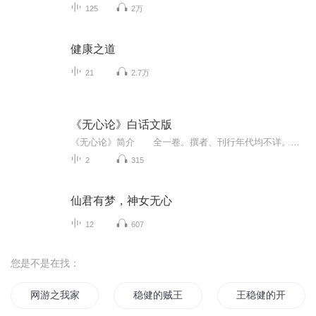
125
2万
健康之道
21
2.7万
《无心论》白话文版
《无心论》简介 全一卷。撰者、刊行年代均不详。收于大正藏第八十五册。系以十一项问答，阐论无心之旨；以为能悟“无心”者，即了脱一切烦恼、了悟生死涅般。本论之敦煌古写本，现今藏于大英博物馆，编号史坦因第五六一九号，标题之下有“释菩提达磨制...
2
315
仙君有梦，神女无心
12
607
您是不是在找：
网游之我家会长太稳健了
稳健的贼王
王稳健的开挂人生