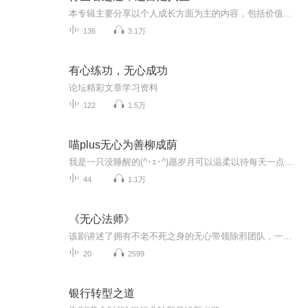
本专辑主要分享以个人成长方面为主的内容，包括价值观、人生蓝图、典范、心灵成长等有趣又有价值的干货。
136
3.1万
有心练功，无心成功
论坛精彩文章学习资料
122
1.5万
喵plus无心为善柳成荫
我是一只没睡醒的(^･ｪ･^)愿岁月可以温柔以待每天一点点惊喜已足够
44
1.1万
《无心法师》
该剧讲述了拥有不老不死之身的无心带领除邪团队，一路与恶人奸邪斗智斗勇，吃吃喝喝，谈情说爱的故事。
20
2599
银行转型之道