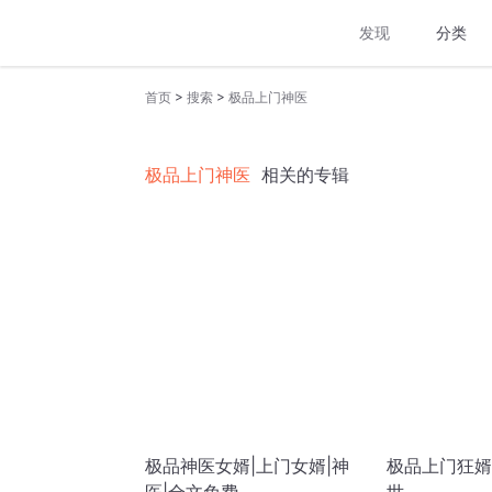
发现
分类
>
>
首页
搜索
极品上门神医
极品上门神医
相关的专辑
极品神医女婿|上门女婿|神
极品上门狂婿