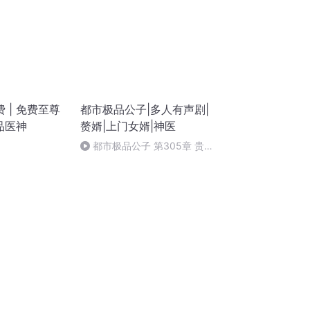
 | 免费至尊
都市极品公子|多人有声剧|
品医神
赘婿|上门女婿|神医
都市极品公子 第305章 贵妇
人