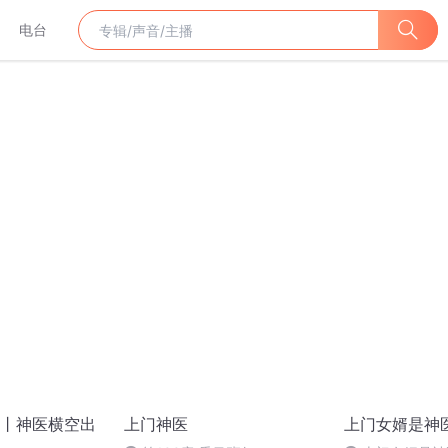
电台
丨神医横空出
上门神医
上门女婿是神