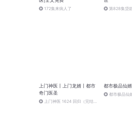
医|全文免费
世
172集来病人了
第828集贷
上门神医丨上门龙婿丨都市
都市极品仙婿
奇门医圣
都市极品仙婿
抓虫喽
上门神医 1624 回归（完结）
(新书《荒野求生》上架，轻小
说，脑洞文）