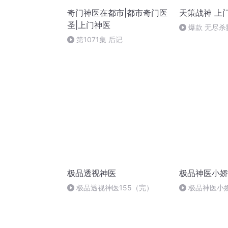
奇门神医在都市|都市奇门医
天策战神 上
圣|上门神医
爆款 无尽
bug！全新爆
第1071集 后记
听到爽！
极品透视神医
极品神医小娇
极品透视神医155（完）
极品神医小娇