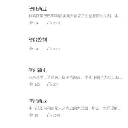
智能商业
解码阿里巴巴5000亿美元市值背后的创新商业法则。本书作者：曾鸣 阿里巴巴集团学术委员会主席，前总参谋长，马云作序推荐
84
3333
智能控制
64
3337
智能简史
业余读书，请购买正版图书阅读。作者: [韩]李大烈 出版社: 生活·读书·新知三联书店原作名: Birth of Intelligence: From RNA to Artificial Intelligence译者: 张之昊 出版年: 2020-9定价: 39.00元装帧: 平装丛书: 新知文库（新版）ISBN: 9787108068941...
102
2万
智能商业
本书试图勾勒的是未来商业的大蓝图，那么，怎样理解和应对这样的未来呢？这几年，因为创办湖畔大学，我有机会跳出阿里巴巴，接触了更多的不同类型的创业企业，这让我开始意识到大家对未来的感知的确有很大的差别。其中有一个很重要的原因是，中国不仅一直...
18
1075