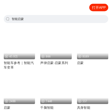
打开APP
智能启蒙
45.9万
866
8189
智能车参考｜智能汽
声律启蒙-启蒙系列
启蒙
车变革
2488
7448
557
启蒙
千脑智能
具身智能