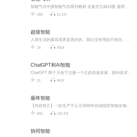
智能气功中国智能气功系列教材 全套共九辑10册 庞明 著智能气功系列之一 智能气功科学概论智能气功系列之二： 智能气功科学基础混元整体理论智能气功系列之三 智能气功科学精义智能气功系列之四 智能气功科学功法学智智能气功系列之五：智能气功科学技术超...
258
51.3万
超级智能
人类生活的最高境界是美好的。我们没有理由不相信，在这片更大的空间中会存在更多极其宝贵的生存方式。它们可能大大超越我们智慧的极限，我们甚至做梦也无法想象得到。——尼克·波斯特洛姆
16
9319
ChatGPT和AI智能
ChatGPT 两个月创下注册一个亿的高速发展，那AI技术的发展和人类智能之间的差异是否会被技术取代，人类成为大家热议的话题，我们将给大家做进一步的探讨。
21
8633
最终智能
【内容简介】一款生产于公元3009年的戒指型智能生物电脑，穿越时空砸在了杜承的头上，强大的智能程序让杜承接触到了未来千年内的高科技知识。——商业、工业、科技，杜承无不遥遥领先，发展未来高科技，更是让杜承立于不败之地。——从一个被赶出家门的私...
850
120.3万
协同智能