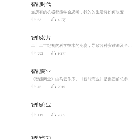
智能时代
当所有的机器都能学会思考，我的的生活将如何改变
63
4.2万
智能芯片
二十二世纪初的科学技术的竞赛，导致各种灾难遍及全球，基因药水的研制成功却让动物发生异变，人类处境岌岌可危。人类建立了基地抵御那些动物猛兽。而地心的异动，却让人类不得不进行转移。而此时，外星飞碟坠毁，给人类带来了制造飞船高级科技......
352
9.2万
智能商业
《智能商业》由马云作序。《智能商业》是集团前总参谋长曾鸣，对互联网时代的重要趋势做出性解读的作品，披露了其对于未来商业模式的思考和判断。2006年，曾鸣教授加入集团，参与集团及各重要业务线，如、*、阿里云计算、菜鸟等的发展，被业界称为阿里的“...
45
2019
智能商业
119
7065
智能气功