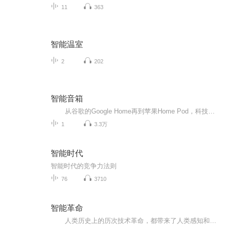
11
363
智能温室
2
202
智能音箱
从谷歌的Google Home再到苹果Home Pod，科技领域俨然已经大张旗鼓的开启了一场关于“智能音箱”的角逐赛，这股热潮也在今年蔓延到国内。自今年六月喜马拉雅发布旗下主打全内容的智能音箱“小雅”以来，阿里相继发布“天猫精灵”、小米的“小爱音箱”也紧随其后，智能音箱似乎成为了各大厂商布局人工智能的入口。诚然，能动口解决的事何必动手？在人工智能概念如日中天的今天，语音交互是目前最自然、最成熟的人机交互形态。 智能音箱领域的唯一内容选手 就目前市场而言，几乎所有的智能音箱都是“交互型音箱”，音频或音乐平台仅是作为接入方授权提供一定的内容。喜马拉雅作为中国最大的音频分享平台，拥有亿万收听数据和内容沉淀，在智能音箱领域似乎独辟蹊径，走了一条与众不同的道路。“小雅”就是喜马拉雅FM基于平台既有的资源优势打造出的一款“内容型音箱”，是行业内唯一一个全内容的音箱产品，能更好地满足用户的真实收听需求。 官方资料显示，除了亿万收听数据和内容沉淀，“小雅”的“云历史”以及“断点续播”功能可以记录用户在任何一台设备上的收听记录。同时，由于喜马拉雅FM对平台内80%的内容进行深度语音校验，所以“小雅”的高频内容用户真实点播准确率超过90%，语音唤醒率达到95%以上。此外，作为内容型音箱的“小雅”能够主动学习，以“猜你喜欢”及“订阅更新”智能推送内容，在对海量用户使用数据进行打磨后，为用户提供精准化智能推荐。 在人性关怀方面，小雅也有杰出的表现。“小雅”更贴近一个陪伴者，而不是冷冰冰的机器。外观设计由洛可可设计公司完成，形象定位为呆萌，采用布艺材质。顶部圆盘设计，周身仅有顶部一个按钮，一根手指滑动操作。 “甜而不腻”的音色定位如同邻家女孩一般，带来人性化的暖意。 君子听好书，动口不动手 喜马拉雅在针对小雅的产品设计上，融合了行业前沿的人工智能技术，充分体现了小雅的智能性。消费者只需要通过语音交互，便能实时点播相关音频产品，小雅俨然成为居家生活中的“有声图书馆”。 在功能设计上，小雅在以下几点，有着突出的表现： l 语音交互：操作特别简单，想听什么只需说出来，1.5秒内反应，识别准确率90% 以上。 l 智能点播：既能精准单集点播，也能模糊大类搜索 l 海量内容：拥有喜马拉雅亿万音频内容，还可以得到了百度音乐的相关授权，如同一个“有声图书馆” l 断点续播：你听过的小雅都记得，随时随地继续听。小雅是目前唯一一款能够做到断点续播的AI音响 l 智能推荐：按照你的喜好推荐内容，越用越聪明。小雅能够主动学习成长，采用大数据喂养 l 百变有趣：丰富语料持续更新，明星大咖与你互动 l 音质动人：360°全景声场，还原声音应有的生命力 l 生活助手：查天气、定闹钟，是你贴心的生活小助手 从内容开放到场景服务 对于“小雅”的定位，喜马拉雅 FM 副总裁李海波表示，在喜马拉雅 INSIDE1.0 时代，喜马拉雅 FM 好比一个开放的“声音仓库”，各品牌能够通过 SDK 接口调取喜马拉雅的声音内容。而在升级过后的 INSIDE2.0 时代，喜马拉雅 FM 提供的场景解决方案则成为一个‘管家’，服务于各个细分行业，通过技术、大数据，更为顺畅且智能地帮助用户与内容做衔接。换句话说，INSIDE2.0的核心是‘服务’。小雅，就是基于喜马拉雅 INSIDE2.0 的第一款产品。 以养老院为例，海量音频内容能够陪伴老人的空余时间，语音日记等功能能够记录想对子女所说的话；餐饮方面，可实现主动为用户推荐周边餐厅及信息服务，餐厅可接入；医疗方面，可提供急救呼救与周边医院信息，医疗机构可接入。 因此，在这场交互型与内容型的对决中，“小雅永远不会担心有竞争对手，它就是一个示范。”喜马拉雅副总裁李海波如是说道。 可以想象，未来以“小雅”为代表的智能音箱所带来的一个沟通更简单的世界，一个效率与优雅并存的世界。你可以告诉床头的台灯，用你喜欢的方式叫醒你；让冰箱告诉你，今天的营养分配；让浴室的热水器，在清晨的沐浴里来给你唱首歌；启动汽车，与它聊聊今天又发生了哪些新鲜事。智能音箱的时代逐渐到来，也在逐渐改变，我们的生活方式。
1
3.3万
智能时代
智能时代的竞争力法则
76
3710
智能革命
人类历史上的历次技术革命，都带来了人类感知和认知能力的不断提升，从而使人类知道更多，做到更多，体验更多。以此为标准，李彦宏在本书中将人工智能定义为堪比任何一次技术革命的伟大变革，并且明确提出，在技术与人的关系上，智能革命不同于...