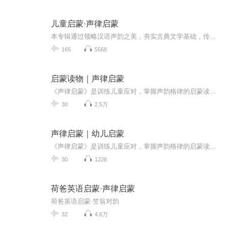
儿童启蒙·声律启蒙
本专辑通过领略汉语声韵之美，夯实古典文学基础，传承中华传统文化。适合 3-12 岁儿童国学启蒙、家长亲子共读，也适合传统文化爱好者与文学创作者提升语言素养。
165
5568
启蒙读物｜声律启蒙
《声律启蒙》是训练儿童应对，掌握声韵格律的启蒙读物。按韵分编，包罗天文、地理、花木、鸟兽、人物、器物等的虚实应对。从单字对到双字对，三字对、五字对、七字对到十一字对，声韵协调，琅琅上口，从中得到语音、词汇、修辞的训练。从单字到多字的层层...
30
2.5万
声律启蒙｜幼儿启蒙
《声律启蒙》是训练儿童应对，掌握声韵格律的启蒙读物。按韵分编，包罗天文、地理、花木、鸟兽、人物、器物等的虚实应对。从单字对到双字对，三字对、五字对、七字对到十一字对，声韵协调，琅琅上口，从中得到语音、词汇、修辞的训练。从单字到多字的层层属对，读起来，如唱歌般。较之其它全用三言、四言句式更见韵味。这类读物，在启蒙读物中独具一格，经久不衰。明清以来，如《训蒙骈句》、《笠翁对韵》等书，都是采用这种方式编写，并得以广泛流传。
30
1228
荷爸英语启蒙·声律启蒙
荷爸英语启蒙·笠翁对韵
32
4.6万