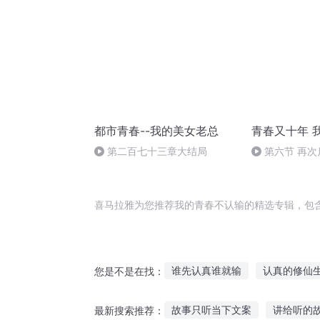
都市青春--我的美女老总
青春又十年 
第二百七十三章大结局
第六节 再次
喜马拉雅为您推荐我的青春不认输的精选专辑，包
谁先认真谁就输
认真的修仙
您是不是在找：
言峰家的男人绝不认输
我只
故事只听当下文案
讲给听的故
最新搜索推荐：