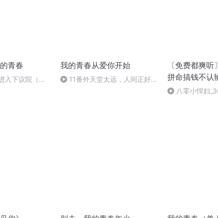
的青春
我的青春从爱你开始
〔免费都爽听
拼命搞钱不认
 进入下议院（全
11番外天堂太远，人间正好
（5）（喜欢记得点赞订阅哟）
八零小悍妇_3