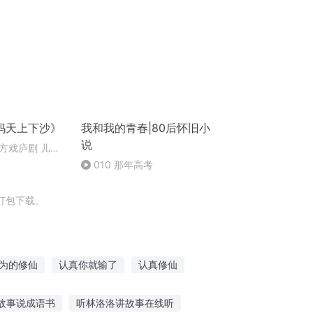
妈天上下沙》
我和我的青春|80后怀旧小
说
戏庐剧 儿不
010 那年高考
打包下载。
为的修仙
认真你就输了
认真修仙
还认得自己吗
仙君认命吧
重生之认妻
故事说成语书
听林洛洛讲故事在线听