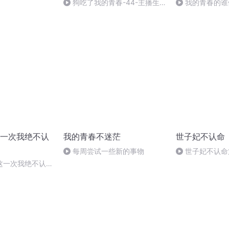
狗吃了我的青春-44-主播生
我的青春的谁
存（完）
一次我绝不认
我的青春不迷茫
世子妃不认命
每周尝试一些新的事物
世子妃不认命
这一次我绝不认输