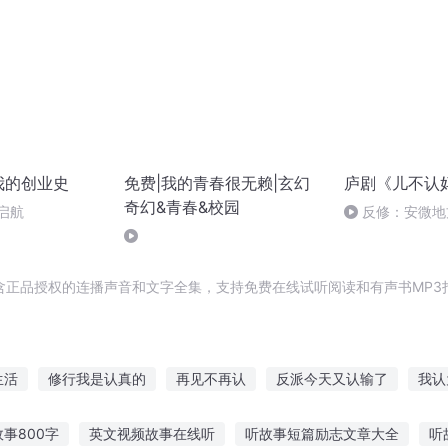
我的创业史
免费|我的青春很无赖|玄幻
庐剧《儿不认
奇幻&青春&校园
启航
反修：安微地方
认妈天上下沙 3
含正品授权的连播声音和文字全集，支持免费在线试听阅读和有声书MP3
生活
修行我是认真的
再见不再认
反派今天又认输了
我认
认你是我的妻主
只是对你认了真
王妃不认输
在下认输
你
事800字
英文视频故事在线听
听故事短篇励志文章大全
听