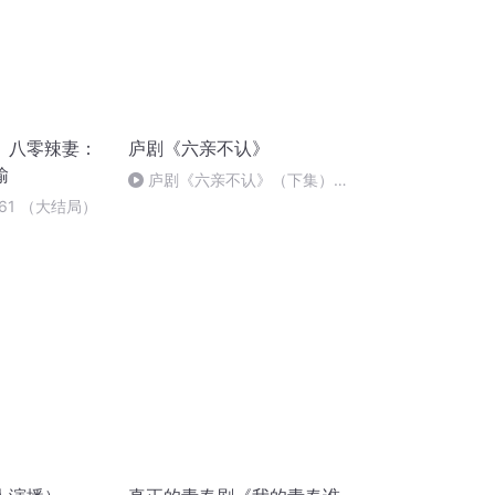
〕八零辣妻：
庐剧《六亲不认》
输
庐剧《六亲不认》（下集）
朱德顺
61 （大结局）