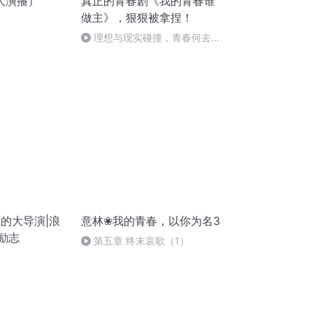
人演播）
真正的青春剧《我的青春谁
做主》，狠狠被拿捏！
理想与现实碰撞，青春何去何
从？107
，我的大导演|浪
意林❀我的青春，以你为名3
励志
第五章 终末哀歌（1）