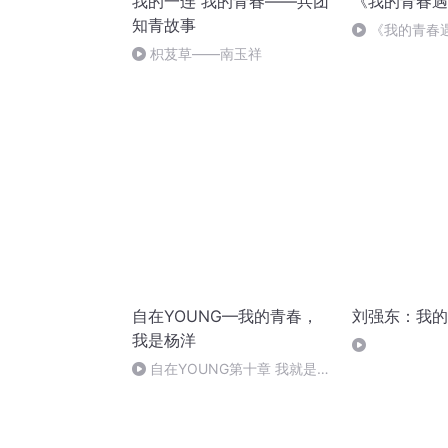
我的一连 我的青春——兵团
《我的青春遇
知青故事
《我的青春
局）
枳芨草——南玉祥
自在YOUNG—我的青春，
刘强东：我的
我是杨洋
自在YOUNG第十章 我就是这
样的YOUNG