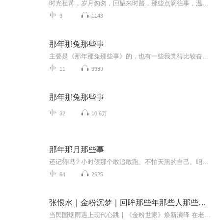
时光荏苒，岁月匆匆，回望来时路，那些点滴往事，温暖了我的记忆
9
1143
那年那兔那些事
主要是《那年那兔那些事》的，也有一些我觉得比较奋进的非《那年那兔那些事》的视频。（搬运）
11
9939
那年那兔那些事
32
10.6万
那年那月那些事
还记得吗？小时候那个敢追敢跑、不怕天黑的自己。咱们今天不讲工作，不谈压力，就回到童年那条路，走一走当年的风景。那时候的快乐，是跑起来就能摸到的风；那时候的勇敢，是天黑后敢回头喊妈妈的声。来直播间，把这些年被压住的童年快乐，全部给你补回来。
64
2625
张恨水｜金粉沉梦｜回眸那些年那些人那些事儿
当民国烟雨遇上现代心跳｜《金粉世家》焕新演绎 在老唱片沙沙的余韵里，藏着一段永不褪色的绮梦。豪门深宅的朱门缓缓开启，一场跨越时空的爱恋正以全新姿态苏醒——当张恨水笔下的《金粉世家》披上现代叙事的霓裳，民国的烟雨便与当代的月光交织成网，网住...