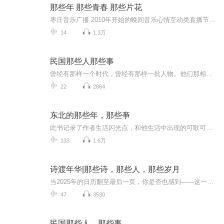
那些年 那些青春 那些片花
枣庄音乐广播 2010年开始的晚间音乐心情互动类直播节目《两个人的Radio》节目片花
14
1.3万
民国那些人那些事
曾经有那样一个时代，曾经有那样一批人物。他们那相样地想着，那样地活着。他们离我们今天并不遥远，但他们守护、在意、体现的精神、传统、风骨，已与我们相去甚远。读着他们，我们感觉到恍若隔世；抚摸历史，我们常常浩汉不已。民国时期的那批学人，有着...
22
2864
东北的那些年，那些亊
此书记录了作者生活闪光点，和他生活中出现的可歌可泣的生动故亊
133
1.6万
诗渡年华|那些诗，那些人，那些岁月
当2025年的日历翻至最后一页，你是否也感到——这一年的时光“太匆匆”，还未细品就已流逝？这一年的悲欢“欲说还休”，积攒了太多未尽的情绪？这一年的自己像“万里未归人”，在奔波中渴望心灵的归处？这不是普通的诗词鉴赏课，而是一场专为现代人设计的...
47
3530
民国那些人、那些事