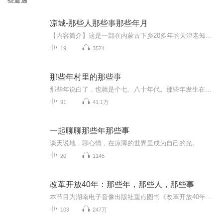
些遭遇
凉城-那些人那些事那些年月
【内容简介】这是一部在内蒙古下乡20多年的天津老知青的回忆录。本部作品的前两集还没有上线的时候，我试着发了下朋友圈，当时就有旧部惊呼：哇，郑部长的小说，快更！也有朋友说，震撼，画面感极强。不言而喻，这些朋友都把我写的这点东西看作是小说。说...
19
3574
那些年村里的那些事
那些年说白了，也就是个七、八十年代。那些年发生在村里的那些事，现在想来、说来，算是哭笑不得也好，算是愚昧无知也罢，算是荒唐、荒谬也行。至于那些年村里发生过哪些事，如何去评说，还是请大家仁者见仁，智者见智的在认真收听后去分析、分辨吧。
91
41.1万
一起聊聊那些年那些事
谈天说地，聊心情，在凉薄的世界里成为自己的光。
20
1145
改革开放40年：那些年，那些人，那些事
本节目为湖南电子音像出版社重点图书《改革开放40年：那些年，那些人，那些事》的有声版。
103
247万