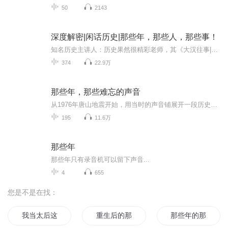
50
2143
深度解密|闲话历史|那些年，那些人，那些事！
知名历史主讲人：历史果然很精彩老师，其《大汉往事|一个老痞子的逆袭王朝》专辑深受欢迎，让您越听越想听，轻松变身博古通今的历史达人！干货不乏味，历史果然很精彩！专辑目录：1、被三代帝王尊崇的奇女子--神相大仙许负2、天下第一奇人、神鬼莫测的万圣...
374
22.9万
那些年，那些难忘的声音
从1976年唐山地震开始，用当时的声音铺展开一段历史，有人物、事件、电影、音乐甚至广告。期待每一位听众都能在其中寻到自己的轨迹。
195
11.6万
那些年
那些年只有录音机可以留下声音...
4
655
您是不是在找：
我当太后这些年
重生后的那些事
那些年的那些事还