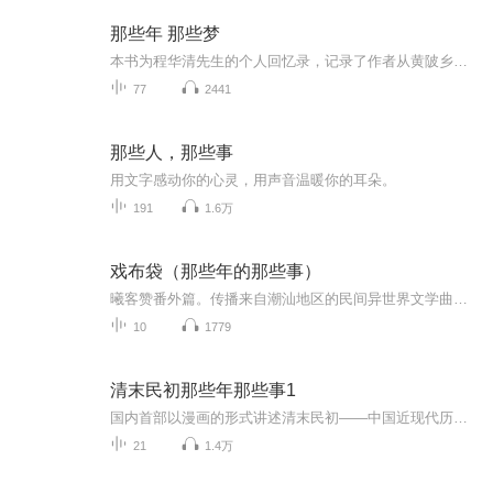
那些年 那些梦
本书为程华清先生的个人回忆录，记录了作者从黄陂乡野起步，成长为我国超深基坑支护工程领域领军人物的人生历程。作者生于旧社会、长于红旗下，少年时期即立下走出山村、探索未知的志向。从田野间的放牛娃，到求学路上的求索者，再到岩土工程领域的深耕者...
77
2441
那些人，那些事
用文字感动你的心灵，用声音温暖你的耳朵。
191
1.6万
戏布袋（那些年的那些事）
曦客赞番外篇。传播来自潮汕地区的民间异世界文学曲艺。让更多年轻人接触潮汕文化。内容均收集自网络。（搬运工，侵权立刻删）
10
1779
清末民初那些年那些事1
国内首部以漫画的形式讲述清末民初——中国近现代历史浓墨重彩的开端的作品。以轻松、幽默的画风，按历史发生的时间轴，通过一个个生动有趣的故事，将那一段宏大的清末民初历史如画卷般慢慢展现在读者的眼中。让读者轻松地记住了清末民初的那段历史，明了战争的缘由，知晓过程中发生的一些特别的故事。
21
1.4万