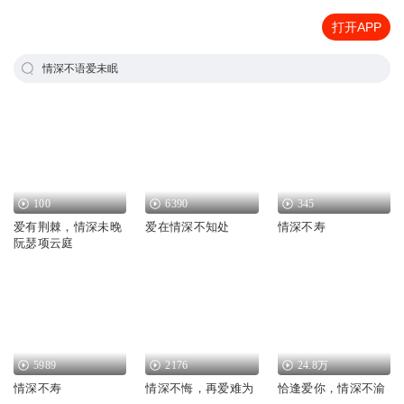
打开APP
情深不语爱未眠
100
6390
345
爱有荆棘，情深未晚
爱在情深不知处
情深不寿
阮瑟项云庭
5989
2176
24.8万
情深不寿
情深不悔，再爱难为
恰逢爱你，情深不渝