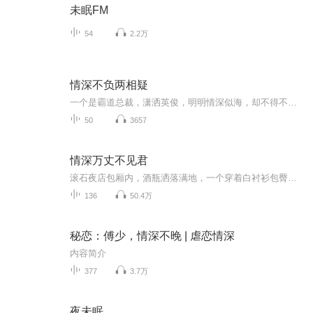
未眠FM
54
2.2万
情深不负两相疑
一个是霸道总裁，潇洒英俊，明明情深似海，却不得不在家族的压力下对心中的挚爱冷漠相逼~一个是美艳少妇，一片痴心，究竟是错付了吗？~一个是高冷医生，却对美艳少妇倾心相恋，一心只为了让她快乐，他和她在一起了吗......欢迎收听由7月的蟹蟹，洋甘果，西...
50
3657
情深万丈不见君
滚石夜店包厢内，酒瓶洒落满地，一个穿着白衬衫包臀裙的女人站在中央。 “肖楚楚，八万块钱，把这些酒全喝了，就可以拿钱走人。” 竖倒背头的男人笑着将一沓儿钱扔在桌上，眼神尽是贪婪。 肖楚楚紧咬下牙看着钱，又看向那瓶洋酒，胃里翻江倒涌。 ...
136
50.4万
秘恋：傅少，情深不晚 | 虐恋情深
内容简介
377
3.7万
夜未眠