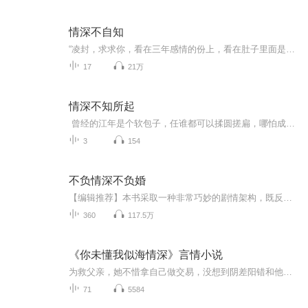
情深不自知
“凌封，求求你，看在三年感情的份上，看在肚子里面是你的的孩子，你就放过他这一次吧。”“我放过你，谁来放过诗诗？叶蓁，不作死就不会死，如果不是你暗害诗诗，我现在又怎么会让你牺牲你的孩子来救诗诗？”怀胎九月，被迫引产，只因老公要她的肾救妹妹。病房大出血，生死一线，二选一，他让她去死。...
17
21万
情深不知所起
曾经的江年是个软包子，任谁都可以揉圆搓扁，哪怕成了豪门太太，也只有伺候老公情人的份。 终于，两年后，周亦白跟她说，“江年，我腻了，不想再三个人生活在一起了，我要给希影一场婚礼。”江年笑了，一纸离婚协议，她净身出户，成为整个东宁市人尽皆知的弃妇。后来，周亦白娶了他最爱的女人，却满城满世界的找江年，可是，却被告知，她死了，尸沉大海。五年后，一场拍卖会上，周亦白看到那个消失了五年，原本该已经死掉的女人，霎那，猩红了双眼……【收听须知】1、该专辑免费收听。2、在收听过程中，如想快速...
3
154
不负情深不负婚
【编辑推荐】本书采取一种非常巧妙的剧情架构，既反应了当下快餐男女的择偶烦恼又不失逗趣的情节让男女主相互产生好感。一段穷追不舍，一段躲而不及，一段腹黑岸然，一段纯白娇小。基调轻快，故事欢乐。男女主虽看似匆忙的婚姻换来的却是甜美的爱情，小助...
360
117.5万
《你未懂我似海情深》言情小说
为救父亲，她不惜拿自己做交易，没想到阴差阳错和他邂逅。 为救公司，她背水一战，不料救世主竟然还是他。 兜兜转转，她逃，她躲，终究还是回到了他身边。 “苏小年，你是我的半条命，而我剩下的半条命，只用来爱你。” 爱上爱情，他再也不愿意放手。
71
5584