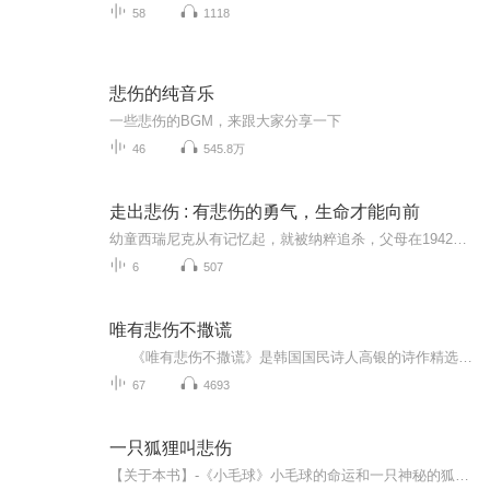
58
1118
悲伤的纯音乐
一些悲伤的BGM，来跟大家分享一下
46
545.8万
走出悲伤 : 有悲伤的勇气，生命才能向前
幼童西瑞尼克从有记忆起，就被纳粹追杀，父母在1942年双双死在奥斯维辛集中营，他曾有很长一段时间“感觉自己心脏的位置上像是戳着一段木头，脑子像一堆稻草”，他认为自己是一个非常可怕、骇人的怪物。直到一位女教师收留了他，庇护照料他整整一年。此后...
6
507
唯有悲伤不撒谎
《唯有悲伤不撒谎》是韩国国民诗人高银的诗作精选集，完整收录了其创作生涯中最具代表性的作品共计66篇，是其诗作的首部中文版。 诗集以创作时间为主线、主题为辅线，分为四部：“离家出走”“呐喊”“重新上路”和“很多人”。诗歌探讨了死亡、虚无等命题，勾勒了特定社会环境、历史背景下普罗大众的生活境遇，有时寓情于景、以景作评，有时具体地刻画某个人物，以悲天悯人的情怀、幽深的意境素描现实生活；文字落在实处，描述具象，气韵却充满悲伤与虚无之感。
67
4693
一只狐狸叫悲伤
【关于本书】-《小毛球》小毛球的命运和一只神秘的狐狸纠缠在了一起。这只狐狸名叫悲伤，一心求死。他们必须一起到大魔怪之王的城池——地下城去。他们要去侦查大魔怪之王的罪恶计划……【关于作者】-伊莎贝尔·卡洛迪人称大洋洲的J·K·罗琳，目前是澳大利亚最具号召力得作家。于1994年获得有小诺贝尔之称的“青少年文学和平奖”及2001年新威尔士州总理文学奖，她的魔幻小说该屡屡登上《纽约时报》畅销排行版。