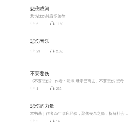
悲伤成河
悲伤忧伤纯音乐旋律
6
1160
悲伤音乐
29
2.8万
不要悲伤
《不要悲伤》 作者：明淑 母亲已离去、不要悲伤 想母亲的时候、仰起头看看天空 星星眨着眼睛 一闪一闪 如母亲慈祥的眼睛 疼惜的望着我 原来母亲已经融入到了天空 母亲已离去、不要悲伤 想母亲的时候、看看家乡的方向 看见家乡的炊烟又起 有母亲在辛勤的劳作 还有一群孩子在玩耍、其中就有我 原来妈妈的脚印已在家乡的土地上 母亲已离去、不要悲伤 想妈妈的时候、抬头看看高山 梦幻中看见了母亲高高在山顶上 欣喜的想伸手拉住母亲 可母亲离天空很近、很近 随着白云飘向远方、渐行渐远 母亲已离去、不要悲伤 站在海边、静静的看着海水 母亲的胸襟如大海般宽阔 看着母亲如一朵浪花向远方奔去 一滴泪水从脸上滑落下来 捧起海水轻轻地拍在脸上 好像是母亲吻着我的脸 或许 这是母亲最好的去处 喊遍天地间万物 没有听到母亲的回音 只有寻找着母亲的足迹 游走在母亲爱的海洋里 把这种爱在孩子身上传承下来 会时时记起母亲、春天不远了 眼泪如露水在花蕊上随着太阳升起 消失了...... 6 母亲是雨、是风、是梦、是幻 闻到了母亲的气息 在我心底最温柔的地方停留过 原来母亲来自于天地间 又融于天地间 不要悲伤、不要流泪 实际母亲就在我身边、在心里 从未远离
1
232
悲伤的力量
本书基于作者25年临床经验，聚焦丧亲之痛，拆解社会对悲伤的误解：真正伤人的不是痛苦本身，而是逃避痛苦的行为 。书中收录15个真实故事，覆盖失去伴侣、父母、手足、子女及面对自身死亡等场景，展现悲伤如何撕开伪装、逼出真实自我 。 核心观点：悲伤不是...
3
14