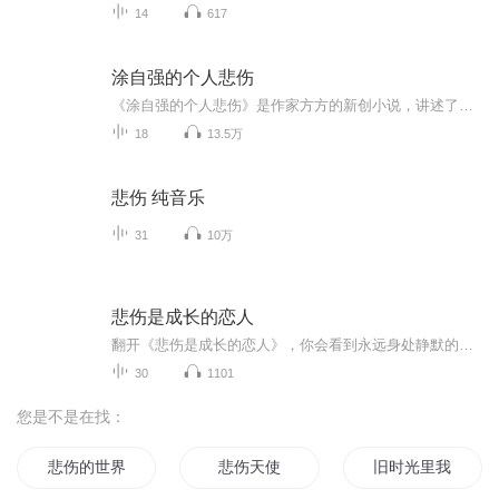
14
617
涂自强的个人悲伤
《涂自强的个人悲伤》是作家方方的新创小说，讲述了一个“蚁族”艰辛奋斗的悲剧故事：山沟里的涂自强是家乡头一个考上大学的贫寒农家子弟，带着村民们盼他“当大官”光宗耀祖的殷切期望，带着乡亲们用零钱帮助凑上的部分学费，他一路徒步打工来到武汉读书...
18
13.5万
悲伤 纯音乐
31
10万
悲伤是成长的恋人
翻开《悲伤是成长的恋人》，你会看到永远身处静默的聋哑少女卡蜜儿、“不自量力”爱上公主的潦倒钢琴师、因为没有爸爸而郁闷得想要去投河的小学生西蒙，还有那个才华横溢却浪荡一生的公子哥儿提加奈洛……他们裹挟着各种各样的悲伤穿越时空与我们在这本书...
30
1101
您是不是在找：
悲伤的世界
悲伤天使
旧时光里我们不曾