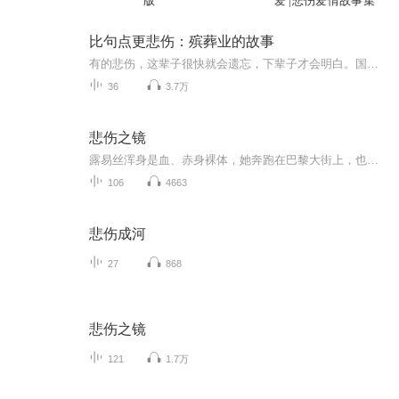
版
爱 |悲伤爱情故事集
比句点更悲伤：殡葬业的故事
有的悲伤，这辈子很快就会遗忘，下辈子才会明白。国内首部由一线殡葬业接运员记录的生死故事集，记录了我们每个人、每个家庭曾经面临、正在面临或终将面临的悲伤场景：不告而别的至亲、总是等不到子女的失智老人、疾病末期之人的恐惧、中年丧子的悲痛……...
36
3.7万
悲伤之镜
露易丝浑身是血、赤身裸体，她奔跑在巴黎大街上，也冲进了一个疯狂的历史性时刻。1940年6月，德军大举进攻法国，15天内，有上千万人逃亡在路上。在这条无头无尾的漫长队伍里，充斥着英雄与恶棍，卑劣与良知，冷漠与人情。
106
4663
悲伤成河
27
868
悲伤之镜
121
1.7万