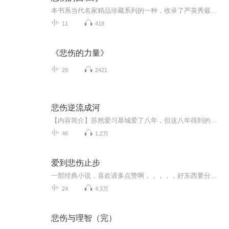
本书系当代名家精品珍藏系列的一种，收录了严英秀最新创作的中短篇小说，包括《水边的阿狄丽娜》《悲伤的西班牙》《芳菲歇 《这一定是爱情》 等，讲述了普通大众的生活，生活中的艰辛、生活中的温暖，透过他人故事、透过有温度的文字，让读者领略不同的人...
11
418
《悲伤的力量》
29
2421
悲伤逆流成河
【内容简介】苏然爱习慕城爱了八年，但这八年得到的却只是一句：“当初死的应该是你！”是啊，当初为什么她不死？代替他心爱的女人死的话，或许他还会感激一下吧，如今她得到的只有无尽的折磨，和沉甸甸的恨……【作者/主播简介】作者：向来缘深，知名女频...
46
1.2万
爱到悲伤止步
一部经典小说，喜欢请多点赞啊，，，，，好东西要分享给小伙伴啊，所有专辑完全免费，本小说情节跌宕起伏，内容紧扣发展脉搏。。绝对震撼你的耳膜，，，，还等什么，赶快来吧，记住点赞分享啊，分享点赞。。。。一部经典小说，喜欢请多点赞啊，，，，，好东西要分享给小伙伴啊，所有专辑完全免费，本小说情节跌宕起伏，内容紧扣发展脉搏。。绝对震撼你的耳膜，，，，还等什么，赶快来吧，记住点赞分享啊，分享点赞。。。。
24
4.3万
悲伤与理智（完）