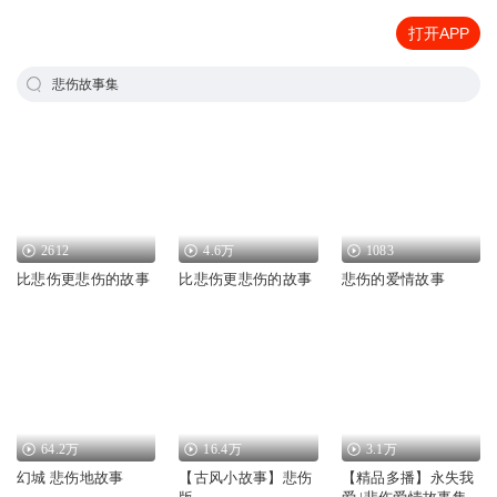
打开APP
悲伤故事集
2612
4.6万
1083
比悲伤更悲伤的故事
比悲伤更悲伤的故事
悲伤的爱情故事
64.2万
16.4万
3.1万
幻城 悲伤地故事
【古风小故事】悲伤
【精品多播】永失我