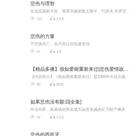
悲伤与理智
在这部题材丰富、视界浩淼的散文集中，约瑟夫·布罗茨基开篇便用深沉内省的目光审视了自己在苏俄的早年经历以及随后去往美国的流亡生涯。接着，作者用惊人的博学探讨了诗歌的张弛变幻、历史的本质、流亡诗人的双重困境等一系列颇具广度与深度的话题，思维...
213
2.6万
悲伤的力量
不空谈死亡，也不想让你迅速坚强
67
1万
【精品多播】假如爱能重新来过|悲伤爱情故事集
【内容简介】《假如爱能重新来过》是2008年长征出版社出版的悲伤爱情故事集由喜马拉雅出品芸芸主编有声的花厅，梦里花落，星矢有声、郑仲康等为您倾情演播每一次感动都做得回味假如生命能重新来过当然可以尽情挥霍假如爱情能重新来过，当然可以肆意蹉跎他...
80
8032
如果悲伤没有眼泪[全集]
毕业在即，陈慕晴的男友成为远房亲戚的亿万财产继承人，她富太太的梦刚开头，男友立马跟初恋复合，干脆地甩了她。 闺蜜叶茜给她介绍工作，她阴差阳错进了前男友的公司，还被上司莫名其妙地缠上了，人家表示这是报复她前男友抢走了自己的前...
33
3.1万
悲伤的西班牙