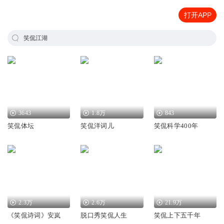
打开APP
笑侃江湖
3643
1.8万
843
笑侃体坛
笑侃洋词儿
笑侃科学400年
2.3万
2.6万
21.9万
《笑侃诗词》安岚
脱口秀笑侃人生
笑侃上下五千年