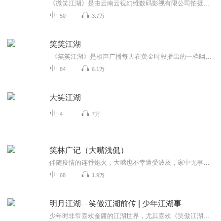
《微笑江湖》是由云南云视幻维数码影视有限公司拍摄制作的迷你剧集，其融合了电视剧的拍摄方式，栏目剧的操作模式，情景喜剧的喜剧元素，家庭幽默录像的短剧小情节剧情，成为观众茶余饭后的创新型娱乐解压节目。节目的特点主要体现在短剧情节的爆笑，每集...
50
3.7万
笑笑江湖
《笑笑江湖》是相声广播每天在黄金时段播出的一档幽默搞笑类广播节目。节目顺应当今社会的娱乐大势，创意新颖、选材独特、内容丰富、娱乐性强，汇聚了各类幽默笑话、各地的奇闻趣事、网络上的幽默文章、好玩的彩铃、趣味小测试、原创及改编的搞笑音频等...
84
6.1万
大笑江湖
4
7万
笑林广记（大嘴浅侃）
伴随疫情的连番炮火，大嘴也不幸遭受波及，家中无事侃侃而谈吧！《笑林广记》这本书，在滚滚的历史长河中已经逐步被淹没，今天翻出来抖抖侃侃是否能够得到大家的喜爱，也尝试下看看是否能雅俗共赏。也给自己找一个出路看看自己是否能走上主播的路线。...
68
1.9万
明月江湖—笑傲江湖前传 | 少年江湖事
少年时非常喜欢金庸的江湖世界，尤其喜欢《笑傲江湖》中一笔带过的剑客风清扬，后来考证了风清扬相关的时代和历史事件，特意写了一部以永乐时代为背景以风清扬为主角的武侠小说，初时纯属个人喜好，多年后再读当时所写，很是触动，现经反复修改，成为自己...