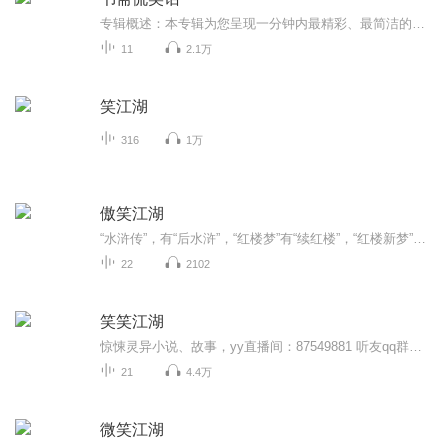
专辑概述：本专辑为您呈现一分钟内最精彩、最简洁的笑话，让您在短时间内尽情开怀大笑，缓解忙碌生活中的压力。每一个笑话都是经过精选的，确保在最短的时间内传递最多笑点，给您带来欢乐。内容特色：简洁幽默：每个笑话都简洁明了，不拖沓，直击笑点。多...
11
2.1万
笑江湖
316
1万
傲笑江湖
“水浒传”，有“后水浒”，“红楼梦”有“续红楼”，“红楼新梦”，“西厢记”也有“续写西厢”。 原因都在于原著太美，令人爱不忍释，想要一读再读，或深深关切其中之某人某事，望有理想推衍，更好结局！ 但结果却都成了狗尾续貂，佛头着粪，续写...
22
2102
笑笑江湖
惊悚灵异小说、故事，yy直播间：87549881 听友qq群：390980544，每晚22:30——1:00 江湖千万种，这无异也是较特殊的一种。 人人都说他是个“白痴”，但人人都知晓这个“白痴”不但不痴也不傻，却是个绝顶聪明的人。 这未免有点矛盾吧？ 其实一点也不矛盾，只要见过他的人，听过他的事，就知道这是怎么回事了。
21
4.4万
微笑江湖