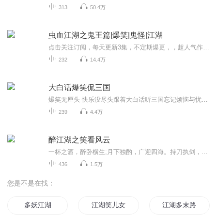
313
50.4万
虫血江湖之鬼王篇|爆笑|鬼怪|江湖
点击关注订阅，每天更新3集，不定期爆更，，超人气作家：七彩的毛毛虫 灵异鬼怪大作
232
14.4万
大白话爆笑侃三国
爆笑无厘头 快乐没尽头跟着大白话听三国忘记烦恼与忧愁从此乐悠悠
239
4.4万
醉江湖之笑看风云
一杯之酒，醉卧横生;月下独酌，广迎四海。持刀执剑，枪弓短棒;拳脚相交，行云流水。抚琴落子，音律对弈;行书笔墨，名誉五湖。神医救治，妙手回春;风卷残云，鬼斧神工。天下之意，江湖逍遥;生死之旅，快剑恩仇。
436
1.5万
您是不是在找：
多妖江湖
江湖笑儿女传
江湖多末路