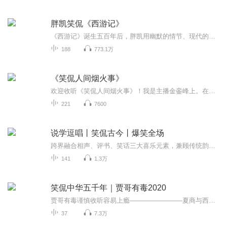
胖凯笑侃《西游记》
《西游记》诞生五百年后，胖凯用幽默的情节、现代的语言为您再次翻讲。胖凯作为资深影视剧的编剧和导演，研究西游多年，将用电影思路演讲和剖析“西游”。《西游记》中隐藏着大量谜团和隐喻，胖凯将探究其中奥妙，为你3D还原西游故事，揭开一个不为人知的...
188
773.1万
《笑侃人间烟火事》
欢迎收听《笑侃人间烟火事》！我是主播金銮峰上。在这里，我们不聊沉重的政经法，只聚焦让你会心一笑或心头一暖的生活切片。每天三分钟，带你快刷娱乐新鲜瓜、体坛热血瞬间、社会暖心时刻、科技趣味脑洞，还有那些让人哭笑不得的日常奇闻。用幽默解构热点...
221
7600
说学逗唱丨笑侃古今丨爆笑全场
跨界融合相声、评书、笑话三大喜乐元素，兼顾传统韵味与当代趣味，承包你的所有开心时刻。相声小段妙语连珠，说学逗唱样样齐全，抖包袱不生硬、接地气不低俗；评书选段精简入味，用生动语调还原古今故事，既有历史的厚重感，也有通俗的趣味性；爆笑笑话短...
141
1.3万
笑侃中华五千年｜贾哥有毒2020
贾哥有毒谨慎收听容易上瘾————————夏商与西周东周分两段春秋和战国一统秦两汉三分魏蜀吴二晋前后沿南北朝并立隋唐五代传宋元明清后皇朝至此完中华上下泱泱五千年文明历史咱们今天就说说作为一个中国人你应该知道的那些事儿
37
7.3万