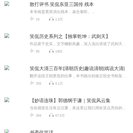
散打评书 笑侃东亚三国传 残本
本专辑是票房演出残本，凑合着听。...
16
1.5万
笑侃历史系列之【独掌乾坤：武则天】
作品基于史实，文字幽默风趣，深入浅出讲述了武则天从入宫到成为皇帝后一系列的故事。一部尔虞我诈的宫斗戏一部女性掌权的传奇史作为中国历史上唯一的女皇，她究竟是牝鸡司晨的唐之罪人？还是明察善断的女中英主？让我们以史为鉴成长，笑看历史风云
85
1452
笑侃大清三百年|清朝历史|趣说清朝|戏说大清|
翻开这段王朝更迭的往事，本书跳出枯燥正统史书框架，以诙谐通俗的口吻，从大明末年诡异的掘坟风波落笔，揭开大清王朝开篇的传奇序幕。巡抚汪乔年为破李自成龙脉掘祖坟，坟中异蛇、青碧怪蚁的离奇传闻，为明清易代蒙上一层荒诞神秘的色彩。书中完整复盘李...
255
9.1万
【妙语连珠】郭德纲于谦｜笑侃风云集
当你感觉生活有点沉重，来这里让我们用欢笑点亮你的每一天！郭德纲、于谦等相声名家们将带你进入一个充满幽默和机智的世界。从《学小曲》的妙语连珠到《人在江湖》的百态人生，从《艺术的技术》的诙谐讽刺到《灶厨》的妙趣横生，从《挑战主持人》的爆笑瞬...
304
67.5万
书斋侃笑话