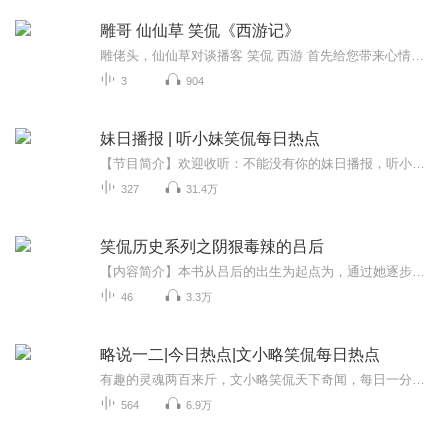
雕哥 仙仙草 笑侃《西游记》
雕佬头，仙仙草对谈播客 笑侃 西游 首先给您带来心情愉悦 听书您没乐，那是说书人的错！ 听着不入耳，那是说者嘴瘸了！ 听完了，您还想在评论区留个言，那就是您破费了，随您的心情，想骂就毫不嘴软，想夸倒要留下三分看表现，日子长，日久见不见人心不一...
3
904
妹日播报 | 听小妹笑侃每日热点
【节目简介】欢迎收听：不能没有你的妹日播报，听小妹笑侃每日热点＜关注＞＋＜订阅＞＋＜优秀评论＞有机会可获得喜马拉雅会员周卡，季卡，半年卡或年卡主播李小妹呐，喜马拉雅官方签约娱乐主播，致力于每一天传递不一样的快乐。有时犀利热辣，有时温暖贴...
327
31.4万
笑侃历史系列之阴狠毒辣的吕后
【内容简介】本书从吕后的出生为起点为，通过她逐步串联起一个个历史人物如秦始皇、刘邦、项羽、韩信、萧何等等形象。通过讲述关于他们一件件有趣的故事，系统的展示出秦末汉初、楚汉争霸、大汉初兴的种种历史场景。 本书这些故事，前后呼应，紧密相连，环...
46
3.3万
略说一二|今日热点|文小略笑侃每日热点
有趣的灵魂两百来斤，文小略笑侃天下奇闻，每日一分钟让您笑看热点！本专辑汇聚最新热点事件解读，包括国际动态、军事、经济等多方面内容。通过深度分析和趣味解读，为您呈现全球最新动态，带您了解世界发展趋势，掌握焦点。最新事件最有趣又深入的解读，...
564
6.9万