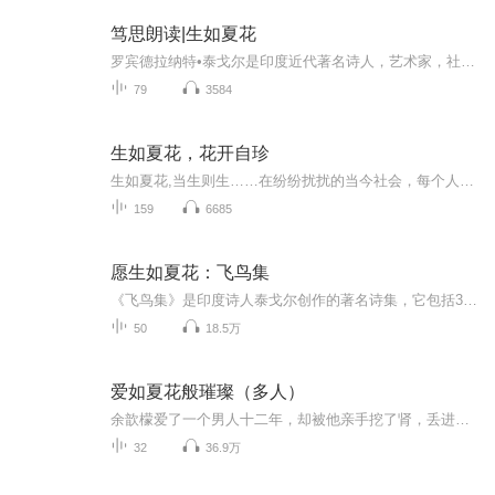
笃思朗读|生如夏花
罗宾德拉纳特•泰戈尔是印度近代著名诗人，艺术家，社会活动家和哲学家，一生共写下诗作2000多首，出版诗集50余部。 泰戈尔的作品被人们当作“精神生活的灯塔”，一个多世纪以来，一直影响着世人。他的诗歌文字优美，情感深刻，总是充满哲理的思考，弥漫着...
79
3584
生如夏花，花开自珍
生如夏花,当生则生……在纷纷扰扰的当今社会，每个人每天，每秒做出的每一个选择，每个举动，发生的每件事情，都对未来充斥了多种可能，有的人选择保护自我，执着的维护当下状态的不变，但其实当时间流逝的瞬间，我们认为的不变或没变，实属自欺欺人，所有...
159
6685
愿生如夏花：飞鸟集
《飞鸟集》是印度诗人泰戈尔创作的著名诗集，它包括325首清丽的无标题小诗，是诗人在日常生活中的感触、思考、情思的片段的记录。郑振铎译版《飞鸟集》首次出版后，曾对中国现代诗坛产生了较大影响，由于诗人忠实于自己的思想，具有敏锐洞察自然、社会的能力和一支善于表达心曲的妙笔，这些形似只言片语的小诗就蕴涵了丰富的思想、深奥的哲理，表现出一种清新明快、优美隽永的风格。泰戈尔的诗歌弥漫着恬静、肃穆的意境，如珍珠般闪耀着深邃的哲理之光，引人深思，让人陶醉；他在对自然、世界、人性的描...
50
18.5万
爱如夏花般璀璨（多人）
余歆檬爱了一个男人十二年，却被他亲手挖了肾，丢进了监狱三年。三年的折磨，一千多个日夜，把她对他的爱消磨殆尽。再次见面，他红了眼，她却微笑着说：“先生，我们认识吗？”她想远远的躲开他，他却死皮赖脸的缠上了她......
32
36.9万