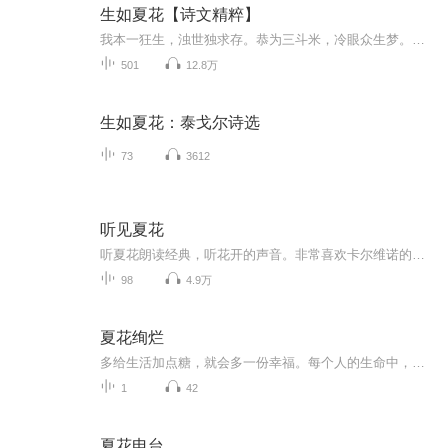
生如夏花【诗文精粹】
我本一狂生，浊世独求存。恭为三斗米，冷眼众生梦。酒后读杜李，指点江山横，不做东坡客，烟雨任平生
501
12.8万
生如夏花：泰戈尔诗选
73
3612
听见夏花
听夏花朗读经典，听花开的声音。非常喜欢卡尔维诺的一句话——“一部经典作品是这样的，它把现实的噪音调教成一种背景轻音。” 爱上经典吧，它能温润这个喧嚣浮躁的世界，让它变得安静干净。它能温润你疲惫的生活，提升你的精神气质，让你变成你喜欢的样子。欢迎订阅关注，欢迎互动交流：）
98
4.9万
夏花绚烂
多给生活加点糖，就会多一份幸福。每个人的生命中，都有一段举步维艰的时光。不管是求学时的迷茫，还是工作时的无助，都令我们怅然若失。幸好，生活虽苦，但不是时时苦，也不是事事苦。无论置于何种境地，我们都要学会给自己加糖。糖会化解所有苦涩，带来...
1
42
夏花电台