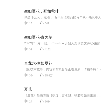
生如夏花，死如秋叶
你是什么人， 读者， 百年后读着我的诗？我不能从春天的财富里送你一朵花， 天边的云彩里送你一片金影。 开启门来四望吧。 从你的群花盛开的园子里，采取百年前消逝了的花儿的芬芳记忆。 在你心的欢乐里， 愿我感到一个春晨吟唱的活的欢乐， 把它快乐的声音， 传过一百年的时间。
16
847
生如夏花-泰戈尔
2022年10月5日起，Christine 开始为您读英文诗歌-生如夏花。Christine小学5年级毕业，留学澳洲，疫情居家在公立中学借读1年。今年7月跳级入读澳洲高中。
39
4132
泰戈尔-生如夏花
（因技术故障：内容和背景音乐正在更新，请稍等待！）
364
15.8万
夏花
《夏花》是由陈宙飞执导，言承旭、徐若晗领衔主演，黄奕、马思超、于翔特邀主演的都市爱情剧。该剧讲述的是一个花季少女喜欢上落魄大叔，多次与他不期而遇产生了爱情，但少女最终还是抱病离世的故事。
24
3614