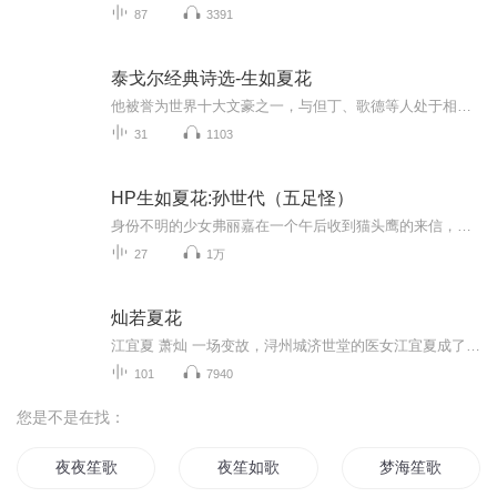
87
3391
泰戈尔经典诗选-生如夏花
他被誉为世界十大文豪之一，与但丁、歌德等人处于相同的地位，与黎巴嫩诗人纪·哈·纪伯伦并称为“站在东西方文化桥梁的两位巨人”。他更是被誉为东方诗圣，是第一位获得诺贝尔文学奖的亚洲人。其作品不仅在印度享有史诗的地位，更是对中国文学起到过很大...
31
1103
HP生如夏花:孙世代（五足怪）
身份不明的少女弗丽嘉在一个午后收到猫头鹰的来信，随后来到了奇幻的魔法世界，与自己新认识的好朋友—哈利波特的儿子阿不思波特、马尔福的儿子斯科皮马尔福展开了一段惊心动魄的冒险之旅在经历一年级的五足怪后，二年级的弗丽嘉又将遇到什么呢？作者：树莓syawla作者微博：syawla树小莓本故事为转载橙光游戏《hp生如夏花：孙世代》无任何盈利目的，如果你喜欢它请移步树莓大大的微博和橙光游戏打赏
27
1万
灿若夏花
江宜夏 萧灿 一场变故，浔州城济世堂的医女江宜夏成了上京永平侯薛涛的“外甥女”，从浔州到上京，从济世堂到侯府，宜夏见识到了高门大户里的争斗，从选择平庸到不得不拔尖出彩，她被迫挣扎向前。 在上京的泥潭中，她认识了从南楚而来的俊美少年萧灿，他带...
101
7940
您是不是在找：
夜夜笙歌
夜笙如歌
梦海笙歌