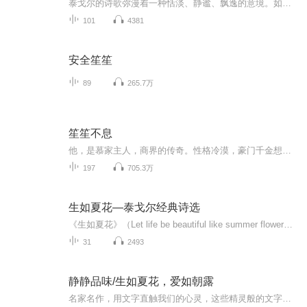
泰戈尔的诗歌弥漫着一种恬淡、静谧、飘逸的意境。如珍珠般闪耀着深邃的哲理光芒。
101
4381
安全笙笙
89
265.7万
笙笙不息
他，是慕家主人，商界的传奇。性格冷漠，豪门千金想要嫁的男人——慕寒笙。七年后，性格倔强的夏汐参加母亲的婚礼，与慕寒笙再次相遇，“小叔叔，你好，我叫夏汐。”
197
705.3万
生如夏花—泰戈尔经典诗选
《生如夏花》（Let life be beautiful like summer flowers ）是泰戈尔写的诗歌，收录在《飞鸟集》中 。诗歌语言清丽，意味隽永，将抒情和哲思完美结合，给人以无尽美感和启迪。
31
2493
静静品味/生如夏花，爱如朝露
名家名作，用文字直触我们的心灵，这些精灵般的文字，是人生路途迷惘中的点点星光，困顿中的闪闪灯塔，悲怆时的暖暖抚触，夜深了，一盏灯，一杯茶，一段我对自己的告白，对你的情话……朗读者:郭静 90后职业导师国家人力资源管理师国家职业规划认证讲师国家高级教师(生物)拆书爱好者