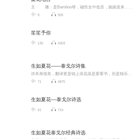
主 播：是Bamboo呀，磁性女中低音，娓娓道来，温柔和煦 有声制作人，欢迎踩关联书籍订阅关注~后期/翻唱：阿熙，WY音乐人,慵懒厚重但也能轻松驾驭华丽高音人生，没有相欠。只有，感恩，遇见。你懂，我懂，那是生命中...
9
505
笙笙予你
130
4303
生如夏花——泰戈尔诗集
诗本身很美，翻译更是锦上添花虽是爱看书，但是独乐了不如众乐乐就创了专辑读来与大家分享并不是什么专业班子，纯粹自娱自乐型，不喜勿喷哦！无特殊情况，每天晚8点更新一集。2018.9.6
71
4875
生如夏花––泰戈尔诗选
41
714
生如夏花泰戈尔经典诗选