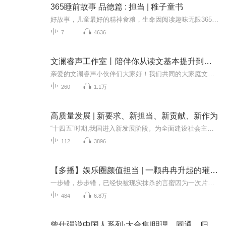
365睡前故事 品德篇 : 担当 | 稚子童书
好故事，儿童最好的精神食粮，生命因阅读趣味无限365睡前，陪着孩子讲故事，亲子关系更紧密
7
4636
文澜睿声工作室丨陪伴你从读文基本提升到演播担当
亲爱的文澜睿声小伙伴们大家好！我们共同的大家庭文澜睿声工作室正式挂牌成立了！！！，在这里，你可以提升自己的演播水平，有专业的老师给你点评和指导，纠正你的读文错误，找到自己擅长的方向，在这里我们培养本工作室的专业演播，为工作室储备优秀的新...
260
1.1万
高质量发展 | 新要求、新担当、新贡献、新作为
“十四五”时期,我国进入新发展阶段。为全面建设社会主义现代化国家开好局、起好步,必须深入学习贯彻习近平新时代中国特色社会主义思想,立足新发展阶段,贯彻新发展理念,构建新发展格局,以推动高质量发展为主题,把发展质量问题摆在更为突出的位置,努力实现...
112
3896
【多播】娱乐圈颜值担当 | 一颗冉冉升起的璀璨明星
一步错，步步错，已经快被现实抹杀的言蜜因为一次片场事故竟重生为另一个青葱少女。 凭借自身积累的高超演技，再加上如今让人惊艳的容貌，言蜜迅速在娱乐圈蹿红！ 娱记：言蜜是当今娱乐圈冉冉升起的明星！ 老前辈：言蜜是青年一代少有的实力派演员！ ...
484
6.8万
曾仕强说中国人系列·大合集|明理、圆通、归心、担当