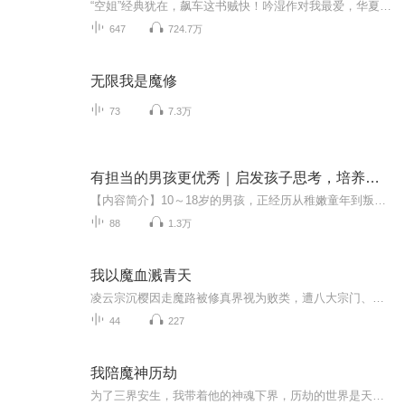
“空姐”经典犹在，飙车这书贼快！吟湿作对我最爱，华夏男人谁不爱！用风趣幽默的段子，展开曲折离奇的风流人生，如果喜欢记得点赞分享！！！！【购买须知】1、本作品为付费有声书，购买成功后，即可收听。2、版权归原作者所有，严禁翻录成任何形式，严禁...
647
724.7万
无限我是魔修
73
7.3万
有担当的男孩更优秀｜启发孩子思考，培养独立人格，男孩成长阶段的一堂内涵修炼课！
【内容简介】10～18岁的男孩，正经历从稚嫩童年到叛逆青春期，再到成熟大男孩的成长时光。在这段珍贵的时间里，男孩们逐渐学会像成年人一样思考和处事，同时，也不再被成年人当作小孩看待。有担当是男孩们迈向成熟的标志之一，这意味着男孩们将摆脱幼稚和...
88
1.3万
我以魔血溅青天
凌云宗沉樱因走魔路被修真界视为败类，遭八大宗门、百余小家及同门围剿。其师尊云华借众修真者之力请真神除她，直言她 “不配” 被救。沉樱成功坠魔后，未束手就擒，向真神请求九九审判，愿有罪永消轮回、无罪天道大成，真神应允，第一重刺骨寒冰审判降临...
44
227
我陪魔神历劫
为了三界安生，我带着他的神魂下界，历劫的世界是天帝一手操办的，可是我刚睁眼，一颗脑袋混着血浆“嘭”的一声，在我跟前炸了，眼前尸横遍野，那一刻我懵在了原地。