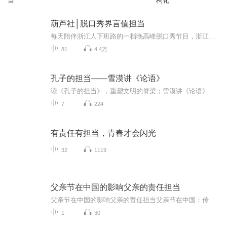
当
构化
葫芦社│脱口秀界言值担当
每天陪伴浙江人下班路的一档晚高峰脱口秀节目，浙江之声工作日傍晚17:00——18:00《领先一路晚高峰》听崔七说新闻，听有“言值”的脱口秀...
81
4.4万
孔子的担当——雪漠讲《论语》
读《孔子的担当》，重塑文明的脊梁；雪漠讲《论语》解码华夏文明的担当基因。 读雪漠作品，为人生充电。
7
224
有责任有担当，青春才会闪光
32
1119
父亲节在中国的影响父亲的责任担当
父亲节在中国的影响父亲的责任担当父亲节在中国；传承责任担当，携刻家庭印记父亲节的东渐与扎根1父亲节的引入2，落地生根与演变父亲节视角下父亲责任担当的彰显1家庭经济支柱的担当2子女成长的引导者3家庭和谐的维护者父亲节对中国家庭与社会的深远影响1...
1
30