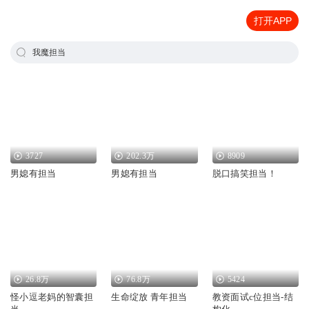
打开APP
我魔担当
3727
202.3万
8909
男媳有担当
男媳有担当
脱口搞笑担当！
26.8万
76.8万
5424
怪小逗老妈的智囊担
生命绽放 青年担当
教资面试c位担当-结