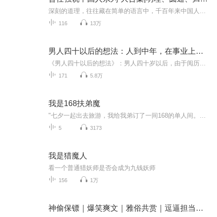
深刻的道理，往往藏在简单的语言中，千百年来中国人的做人做事自有一番内在逻辑。聆听曾师智慧，大道至简，受益无穷。“曾仕强说中国人系列有声书”包含了曾教授4本经典图书，分别是：1.《明理：曾仕强说做人做事的道理》把人做好是一切事业的基础，而明理...
116
13万
男人四十以后的想法：人到中年，在事业上应有所作为，在生活上要有所担当
《男人四十以后的想法》：男人四十岁以后，由于阅历与经验，他们的眉宇间常常流露出一种自负，在繁杂多变的社会人际关系面前游刃有余。但四十岁的男人学会了掩饰自己的真性情，他们有了心事不再像年少时那样找三五知己推酒把盏一番便可一醉解千忧，而是学...
171
5.8万
我是168扶弟魔
"七夕一起出去旅游，我给我弟订了一间168的单人间。我老公问我：「你是不是个扶弟魔啊？」后来我弟让老公净身出户只求离婚。他妈还要作妖。我笑得善良，也是！他们合该过着人人喊打的日子。"
5
3173
我是猎魔人
看一个普通猎妖师是否会成为九钱妖师
156
1万
神偷保镖｜爆笑爽文｜雅俗共赏｜逗逼担当｜脑洞大开｜都市风流|多人有声剧