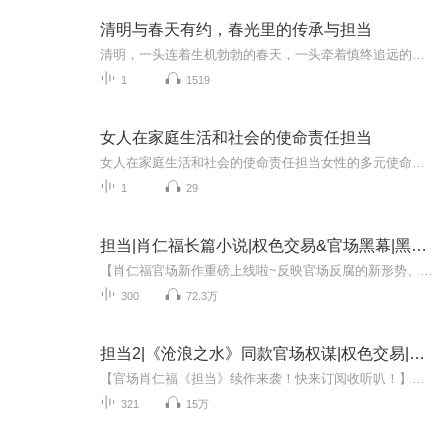
清明与春天有约，春光里的传承与担当
清明，一头连着生机勃勃的春天，一头牵着慎终追远的祭祖传统，不仅是对逝去祖先的怀念，更是一种精神的传承，与春日之美有约，让我们感受到生命也应像春日里的万物一样，充满活力，努力绽放，向古人圣贤学习，传承优秀品质，培养自己的家国情怀，努力做一...
1
1519
女人在家庭生活和社会的使命责任担当
女人在家庭生活和社会的使命责任担当女性的多元使命：家庭与社的双重担当家庭生活中的女性：温暖与智慧的守护者1情感纽带的维系者2家庭秩序的组织者3家庭文化的传承者社会舞台上的女性：力量与智慧的贡献者1职场领域的开拓者2社会公益的践行者3文化艺术的...
1
29
担当|肖仁福长篇小说|权色交易&官场黑幕|黑吃黑
【肖仁福官场新作重磅上线啦~反映官场反腐的新形势、新生态、新格局。】官场小说名家王跃文、阎真、浮石热诚推荐肖仁福《家国》正在热播中！快来收听啦~~【内容简介】发改委副主任吴楚东受常务副市长杨世杰派遣，顺利完成了儒凤大道建设和凤翔机械厂改制搬...
300
72.3万
担当2|《沧浪之水》同款官场权谋|权色交易|厚黑学
【官场肖仁福《担当》续作来袭！快来订阅收听叭！】吴楚东在官场沉浮中，如何从“棋子”蜕变为“棋手”？前篇回顾《担当》肖仁福长篇新作，公务员必看的官场图书~【内容简介】儒州市委副书记吴楚东在将儒北开发区申报升级为国家级开发区时，遭遇了北京某部...
321
15万