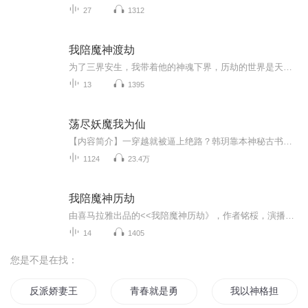
27
1312
我陪魔神渡劫
为了三界安生，我带着他的神魂下界，历劫的世界是天帝一手操办的，可是我刚睁眼，一颗脑袋混着血浆“嘭”的一声，在我跟前炸了，眼前尸横遍野，那一刻我懵在了原地。
13
1395
荡尽妖魔我为仙
【内容简介】一穿越就被逼上绝路？韩玥靠本神秘古书《万发辑录》，抽中雷法神通直接炸平城主府，惊险跑路！逃到分肉集，他靠“刀工+雷劈”双buff成首席，一边砍妖兽赚外快，一边当“倒爷”狂捞灵石，日子美滋滋。谁知妖兽突然围城，集子炸了！他拼死斩兽重...
1124
23.4万
我陪魔神历劫
由喜马拉雅出品的<<我陪魔神历劫》，作者铭桵，演播，吉祥岳玥FM，欢迎订阅收听啊！为了三界安生。我带着他的神魂下界。此事的源头，还得从天地人三神会晤那天开始。天地初开，诞生三神。桃花盛开，山神会晤。天神无畏，就在他家的破天庭。举办桃花盛宴。...
14
1405
您是不是在找：
反派娇妻王爷多担待
青春就是勇于担当
我以神格担保