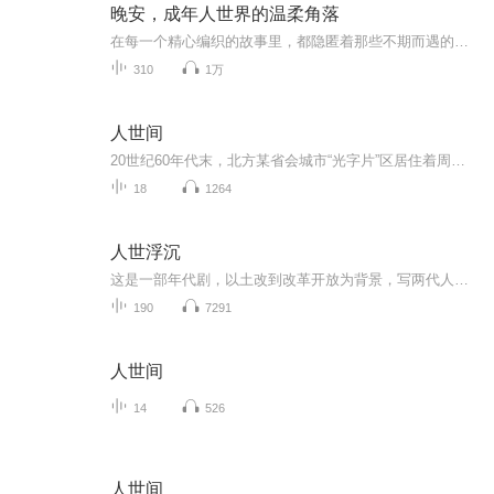
晚安，成年人世界的温柔角落
在每一个精心编织的故事里，都隐匿着那些不期而遇的治愈瞬间。或许是故事里主角在困境中收获的一个鼓励的眼神，或许是陌生人之间不经意的一次善意援手，又或许是家人默默给予的毫无保留的支持。这些温柔的片刻，如同黑夜里闪烁的微光，在你入睡前悄然潜入...
310
1万
人世间
20世纪60年代末，北方某省会城市“光字片”区居住着周姓一家，父亲周志刚在西南参加“大三线”建设，长子周秉义响应国家号召成为第一批下乡知青，长女周蓉追随诗人丈夫远赴贵州乡村，周家只留下小弟周秉昆与周母相依为命。在五十年的岁月里周家人的命运与...
18
1264
人世浮沉
这是一部年代剧，以土改到改革开放为背景，写两代人的命运，折射时代与人性的变迁。
190
7291
人世间
14
526
人世间