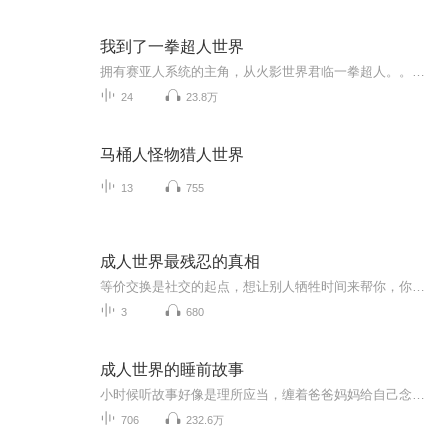
我到了一拳超人世界
拥有赛亚人系统的主角，从火影世界君临一拳超人。。，将俘获哪位美女芳心？并掀起怎样的腥风血雨，，，，
24
23.8万
马桶人怪物猎人世界
13
755
成人世界最残忍的真相
等价交换是社交的起点，想让别人牺牲时间来帮你，你就得让他们知道，你能为他人提供什么价值。 人脉和资源一样，本质都是互换，你为别人提供的价值，才是你的价值
3
680
成人世界的睡前故事
小时候听故事好像是理所应当，缠着爸爸妈妈给自己念一个又一个故事，然后美美的进入梦乡。长大之后我们学会独立，学会一个人或两个人相依，多了网络少了交流，会因为压力失眠，会熬夜，会难以入睡。我们增长了年龄，却将原本单纯的心渐渐锁了起来。为了抵...
706
232.6万