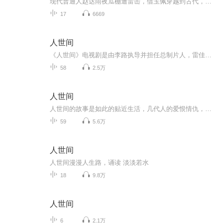
现代普通人赵达雨夜瓜棚遭雷击，借玉佩穿越到古代，附身15岁地主少爷肖滨身上，凭借现代知识、养生功法与生存智慧，在古代乱世中保命、复仇、搞事业、享生活，从落魄少爷成长为手握实权、妻妾成群、逍遥自在的一方豪强。
17
6669
人世间
《人世间》电视剧是由李路执导并担任总制片人，雷佳音、辛柏青、宋佳、殷桃领衔主演，丁勇岱、萨日娜、成泰燊、宋春丽、隋俊波、黄小蕾、于震、张瑞涵等主演，张凯丽、王阳、冯雷、马少骅、徐百慧、苇青、徐小飒、徐松子、舒耀瑄、赵小锐、代皓宇特邀主演...
58
2.5万
人世间
人世间的故事是如此的贴近生活，几代人的爱恨情仇，让人忍不住流泪。书中的故事很适合在晚上插上耳机慢慢聆听，娓娓道来。
59
5.6万
人世间
人世间漫漫人生路，诵读 淡淡若水
18
9.8万
人世间
6
2.1万