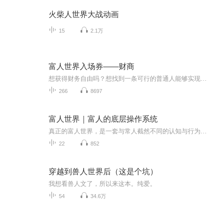
火柴人世界大战动画
15
2.1万
富人世界入场券——财商
想获得财务自由吗？想找到一条可行的普通人能够实现财务自由的路吗？听一听这张专辑，一定会给你有启发的！交流meqxx123（请注明是通过什么途径了解到的播音。） （想交流和进我们读书群的听友，加薇meqxx123，请注明是通过什么途径了解到的播音）真正的...
266
8697
富人世界｜富人的底层操作系统
真正的富人世界，是一套与常人截然不同的认知与行为系统。带你深入探究财富背后的思维逻辑，实现从“为钱工作”到“让钱工作”的认知跃迁。核心价值：穿透表象直击本质：揭示富人专注于构建增值资产，而非单纯追求收入的财富法则。升级认知重塑思维：告别...
22
852
穿越到兽人世界后（这是个坑）
我想看兽人文了，所以来这本。纯爱。
54
34.6万