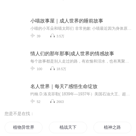
小喵故事屋｜成人世界的睡前故事
小喵的小耳朵和喵太郎们 非常抱歉 小喵最近因为身体原因不得不断更断播几天 请大家见谅 小喵会努力养好身体带着更多好故事回来哒 希望小喵回来你们还在…松鼠先生喜欢熬夜每当小喵在树上睡的摇摇晃晃的时候，一睁眼总能发现松鼠先生一只鼠熬着最晚的夜她忍不住好奇问 “你怎么还不睡觉啊”松鼠先生可怜兮兮的说 “我工作太多啦 久而久之就养成习惯 早睡不着了”“你有没有听过夜莺唱歌，每次听到她悠扬的歌声我很快就睡啦”“听音乐只能让我兴奋”“那你要不要听故事呀 不好听不要钱 不过好听的话 你要点赞关注加订阅啊”这次松鼠先生没有拒绝 托腮期待的看着小喵“现在，闭上眼睛，数到一百下，我们的故事就要开始啦！”
39
3.5万
情人们的那年那事|成人世界的情感故事
每个故事都是别人走过的路，有欢愉和泪水，也有离聚的情愁。梅子用第一人称讲述听友的人生故事，用朴实无华的语言带你共同领略成人世界里的婚姻、爱情、亲情和友情的真谛。望渴望之事，待可待之人，让我们用心感受，努力生活。相信万家灯火中，总有一盏为...
100
18.5万
名人世界｜每天7’感悟生命绽放
约翰.D.洛克菲勒( 1839年—1937年）美国石油大王、超级资本家，美孚石油公司(标准石油）创办人。至16岁从商到55岁退休，洛克菲勒创造了美国的商业童话，从无到有创建起自己的财富大厦，谱写了平民阶层奋斗崛起之歌，是“美国精神”的耀眼典范，被誉为“窥...
52
2663
您是不是在找：
植物异世界
植战天下
植神之路