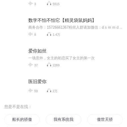
3
5515
数学不怕不怕它【精灵袋鼠妈妈】
商务合作：15726661367粉丝入群请加微信：d s m m d t s g微信公众号：好奇世界动画课堂想购买更多童书，请打开淘宝，扫描下方二维码，或搜索“精灵袋鼠妈妈童书”...
8
1.4万
爱你如丝
一场意外，女主的初恋买了女主的第一次
37
2269
医旧爱你
59
2万
您是不是在找：
船长的骄傲
我有系统我怕过谁
傲世天骄