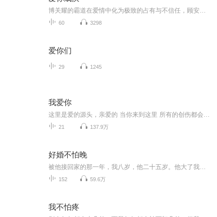
博关耀的霸道在爱情中化为极致的占有与不信任，顾安安的独立在情感中变得敏感与防备，季玉芬的“阴柔”则成为刺向两人关系的利刃。误会迭起、心机算尽，三人陷入一场充斥着嫉妒、背叛与痛苦的情感纠葛。当真相层层剥开，隐藏的秘密与过往的伤痕暴露在阳光...
60
3298
爱你们
29
1245
我爱你
这里是爱的源头，亲爱的 当你来到这里 所有的创伤都会得到疗愈。。。 生活中不只有各种各样的伤害、挫折、不如意 还有我在这里等您
21
137.9万
好婚不怕晚
被他接回家的那一年，我八岁，他二十五岁。他大了我足足十七岁。自那之后，我们就常常为两人的关系坐在沙发上争辩。他将那个患有自闭症的我医治好，却给我心上种了另一种病——控叔。一日为师终生为父，我爸是他老师。依照古训，他充其量不过是我的师兄“...
152
59.6万
我不怕疼