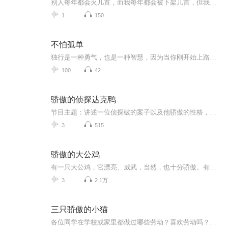
别人每年都会火几首，而我每年都会被下架几首，但我不怕疼，越戳越勇。
1
150
不怕孤单
独行是一种勇气，也是一种智慧，因为当你刚开始上路的时候，会觉得荆棘满地前途未卜。孤独并不是洪水猛兽，也不会让你活成一个离群索居的孤僻至极的人，它只是会净化你心中的戾气和浮躁，然后让你幡然醒悟。这个世界不是只有热闹和喧哗，还有那超脱世俗的...
100
42
骄傲的侦探达克鸭
节目主题：讲述一位侦探破的案子以及他骄傲的性格，表现出了世界中真善美的重要意义和存在的价值。适合谁听：六岁及以上包括成人，只要喜欢都可以收听。内容重点：告诉我们骄傲的性格是使人变成颓败的第一步。主播介绍：小雅小盆友，11岁。是一个又幽默，...
3
515
骄傲的大公鸡
有一只大公鸡，它漂亮、威武，当然，也十分骄傲。有一次，它竟然一口吃掉了两只正在吹牛皮的蛐蛐儿，这下它可更神气了—它以一口吃两只蛐蛐儿为目标，对泥土里的小虫不屑一顾。直到有一天，它碰到了一只小蛐蛐儿，自负的大公鸡和勇敢的小蛐蛐儿之间展开了...
3
2.1万
三只骄傲的小猫
各位同学在学校或家里都做过哪些劳动？喜欢劳动吗？这不，今天关于“劳动”的问题，落在了三只骄傲的小猫身上-猫妈妈打算趁着暑假的时间帮它的孩子们补习一下劳动这一课，它给孩子们布置的劳动是捉鱼。三只骄傲的小猫能顺利完成作业吗？你同意老鼠关于劳动...