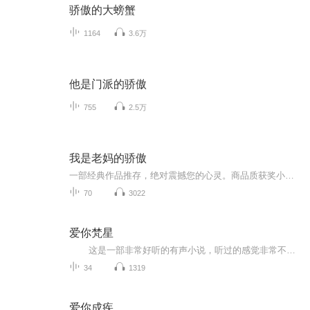
骄傲的大螃蟹
1164
3.6万
他是门派的骄傲
755
2.5万
我是老妈的骄傲
一部经典作品推存，绝对震撼您的心灵。商品质获奖小说。。大家多支持，小说情节进口时间脉搏，内容精彩生动。人物刻画细腻到位。给您一种身临其境的感觉，也欢迎多提建议和意见。我们将不断改进学习，争取带给大家优秀的作品。您的第一次聆听都是对我们最大的支持和厚爱一部经典作品推存，绝对震撼您的心灵。商品质获奖小说。。大家多支持，小说情节进口时间脉搏，内容精彩生动。人物刻画细腻到位。给您一种身临其境的感觉，也欢迎多提建议和意见。我们将不断改进学习，争取带给大家优秀的作品。您的第一次聆听都是对我们最大的支持和厚爱。谢谢。。。。谢谢。。。
70
3022
爱你梵星
这是一部非常好听的有声小说，听过的感觉非常不错，故事扑朔迷离，情节跌宕起伏，?是以（奇特、未知、架空、刺激）等风格模式构成的虚幻故事。?为了提供更多优秀的有声作品，请多多宣传和推荐本书，这是一种支持与鼓励！欢迎您的意见和建议，我们将不断提升自己，给大家呢带来更多优秀的作品。请大家多多支持，好听就请小伙伴一起来吧。只就是对我们最大的支持了.有声小说的未来，是需要大家共同的努力!? 友情提示:听书是种生活的品味，在品味生活的同时，请关注你身边的...
34
1319
爱你成疾