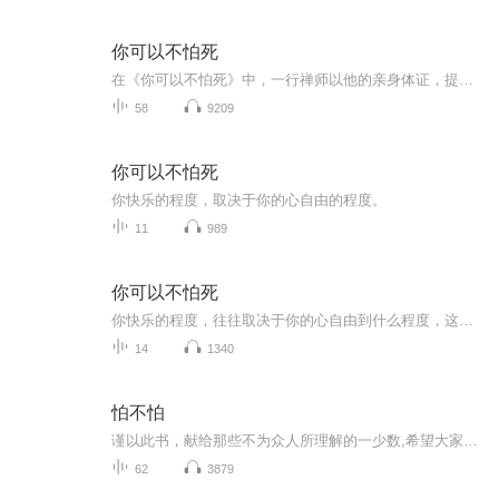
你可以不怕死
在《你可以不怕死》中，一行禅师以他的亲身体证，提出了有别于虚无论和灵魂永生的生命哲学。
58
9209
你可以不怕死
你快乐的程度，取决于你的心自由的程度。
11
989
你可以不怕死
你快乐的程度，往往取决于你的心自由到什么程度，这里所谓的自由并不是政治上的自由，而是指从懊悔，恐惧，焦虑和哀伤之中解脱出来，“我已经抵达终点，回到家了，家就在此时此地。”请不要等到临终时才去阅读和修持，请在当下就开始参深观，这样我们才能...
14
1340
怕不怕
谨以此书，献给那些不为众人所理解的一少数,希望大家能够了解他们生命中的欢乐与辛酸，灵魂深处的黑暗和光明。 【题记】 我们不是神，所以我们无法选择自己的出生。 我们不是神，但我们可以选择如何活着，以及如何死去。 【阅读指南——请咬文嚼字确认以下事项后，再翻阅正文】 一、以下人群禁止阅读 1．18岁以下未成年； 2．有任何程度抑郁症、忧郁症患者； 3．以各类电影和现实中的杀人狂为偶像以及以成为杀手为梦想者； 4．抱着理想主义人生观者； 5．有暴力倾向者。 二、以下人群谨慎阅读 1．处于生存和情绪低谷者； 2．正在极度爱一个人，或恨一个人者； 3．心智不健全者，请在监护人或医师指导下阅读。 三．本书不是之处 1．本书不是一本善良的书； 2．本书不是一本快乐的书； 3．本书不是一本色情的书； 4．本书不是一本血腥的书； 5．本书不是一本暴力的书； 6. 本书不是一本恐怖的书； 7．本书不是一本正常的书。
62
3879