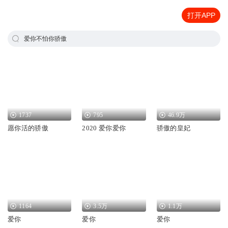
打开APP
爱你不怕你骄傲
1737
795
46.9万
愿你活的骄傲
2020 爱你爱你
骄傲的皇妃
1164
3.5万
1.1万
爱你
爱你
爱你