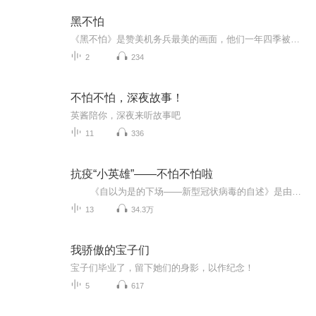
黑不怕
《黑不怕》是赞美机务兵最美的画面，他们一年四季被阳光晒，被戈壁滩上的大太阳晒、还有雪域高原上的紫外，他们一样也不怕，晒的脸蛋嘿嘿的他们依然笑的阳光灿烂，我们为他们点赞为他们加油！由男声小合唱演唱，韩毅作词，李美佳作曲，林虎编曲，北京吉瑞文化传媒有限公司发行。
2
234
不怕不怕，深夜故事！
英酱陪你，深夜来听故事吧
11
336
抗疫“小英雄”——不怕不怕啦
《自以为是的下场——新型冠状病毒的自述》是由小学二年级学生自编自画独立创作完成。从儿童独特视角出发关注当前这场抗疫阻击战，可以帮助小朋友了解新冠肺炎的产生、传播、危害与防护要点，作为孩子视角的抗疫情防护手册，同时可以传递给小朋...
13
34.3万
我骄傲的宝子们
宝子们毕业了，留下她们的身影，以作纪念！
5
617