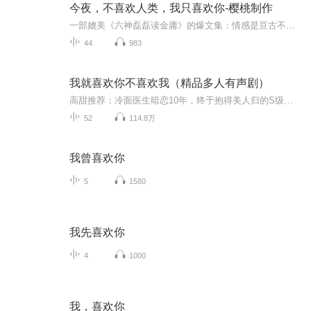
今夜，不喜欢人类，我只喜欢你-樱桃制作
一部媲美《六神磊磊读金庸》的爆文集：情感是亘古不变的重要命题，古典的情爱故事，经由现代眼光的折射，几乎得到完全迥异的诠释和定位。本书以独特的方式对蒲松龄《聊斋志异》中的爱情故事、爱恋角逐进行了全新解读，作者用一双冷峭的眼、一颗热心肠、一...
44
983
我就喜欢你不喜欢我（精品多人有声剧）
高甜推荐：冷面医生暗恋10年，终于抱得美人归的S级甜宠故事。作品简介：亦落芩/原著，欢迎收听亦落芩又一经典小说《原望之书》春柳文化出品，淼淼剧制，尚灵烟监制。阿绵，巴小恩领衔，子桓，眼儿，KING，为之，橙璃众CV联袂演绎，爆笑甜宠精品多播剧《我...
52
114.8万
我曾喜欢你
5
1580
我先喜欢你
4
1000
我，喜欢你