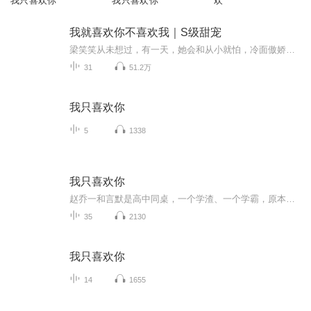
我只喜欢你
我只喜欢你
欢
我就喜欢你不喜欢我｜S级甜宠
梁笑笑从未想过，有一天，她会和从小就怕，冷面傲娇的连辰连大医生有一腿。 连大医生人称外科一把刀，颜高腿长活儿好，只可惜常年一副生人勿近的禁欲脸。用老梁的话说，就是弟弟一表人才，哥哥道貌岸然。为了梁笑笑这只小呆猫，连大医生专业坑弟十年，见一...
31
51.2万
我只喜欢你
5
1338
我只喜欢你
赵乔一和言默是高中同桌，一个学渣、一个学霸，原本不对路的两人在毕业前夕有了一个留学之约。可这个约定，却因为乔一家庭变故而没能实现，毕业后两人就断了联系。四年后的首次同学会，让两人再次见面，接连不断的阴差阳错，赵乔一终于认清了自己的情感，...
35
2130
我只喜欢你
14
1655