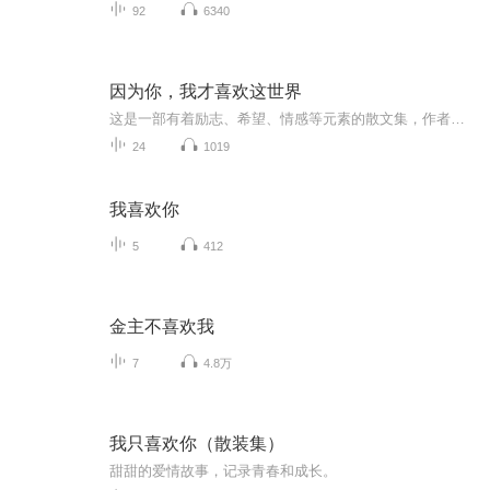
92
6340
因为你，我才喜欢这世界
这是一部有着励志、希望、情感等元素的散文集，作者通过发生在自己和身边朋友的故事来启发读者，从这些真实而温暖的故事中，人们会感受到怎样才能在眼前的困境中获得前行的力量。只要我们还相信明天，明天就会是美好的，这本短小精致的文集，能给处于迷茫...
24
1019
我喜欢你
5
412
金主不喜欢我
7
4.8万
我只喜欢你（散装集）
甜甜的爱情故事，记录青春和成长。