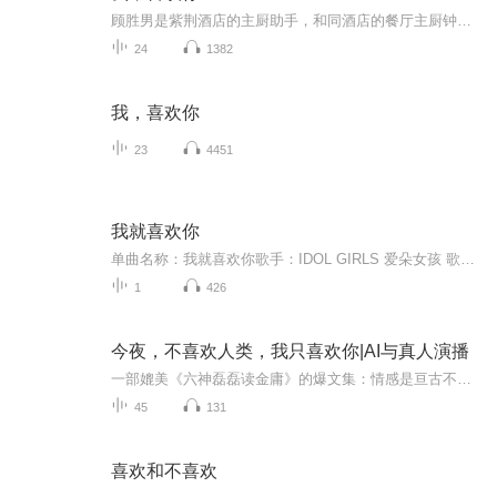
顾胜男是紫荆酒店的主厨助手，和同酒店的餐厅主厨钟睿保持着秘密的地下恋情，全心全意付出感情的顾胜男却被男友“劈腿”。顾胜男情场失意，事业上也遭受重创，面临自己工作多年的酒店欲被收购、自己即将失业的危险。顾胜男因替好友出头，错划了前来收购酒...
24
1382
我，喜欢你
23
4451
我就喜欢你
单曲名称：我就喜欢你歌手：IDOL GIRLS 爱朵女孩 歌手分类：华语组合歌曲风格：流行Pop...
1
426
今夜，不喜欢人类，我只喜欢你|AI与真人演播
一部媲美《六神磊磊读金庸》的爆文集：情感是亘古不变的重要命题，古典的情爱故事，经由现代眼光的折射，几乎得到完全迥异的诠释和定位。本书以独特的方式对蒲松龄《聊斋志异》中的爱情故事、爱恋角逐进行了全新解读，作者用一双冷峭的眼、一颗热心肠、一...
45
131
喜欢和不喜欢