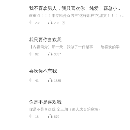
我不喜欢男人，我只喜欢你丨纯爱丨霸总小甜剧
敲重点！！！本专辑是双男主“这样那样”的甜文！！！（捂嘴被审核君拖走...）不喜勿入哦~拜托拜托不要给差评呐( ´•̥̥̥ω•̥̥̥` )【故事简介】都说，情是世上最毒的药，谁先爱上，谁就输了……小娇妻：“你不该爱上我。”霸总：“纵然相思入骨，纵...
238
203.1万
我只要你喜欢我
【内容简介】那一天，我做了一件错事——给喜欢的学长写了一封情书。结果，失败了。而这件事，轰动了整个学校，这是一场早已算计好的阴谋。一张情书，三个记忆，7人间的明争暗斗，而作为局外人的我却被卷入其中，无法抽身。【作者/主播简介】作者：情心幻...
92
3337
喜欢你不忘我
41
1335
你是不是喜欢我
你是不是喜欢我 全三期（路人戊＆乐晓海）
16
879