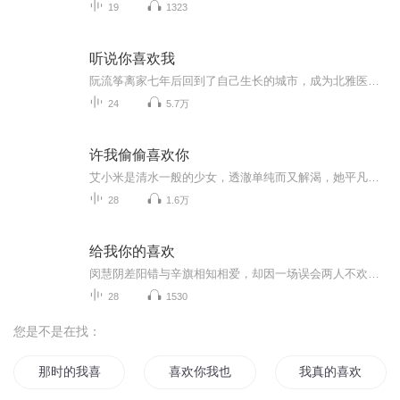
19
1323
听说你喜欢我
阮流筝离家七年后回到了自己生长的城市，成为北雅医院神经外科的一名进修医生。为了能留在北雅，阮流筝将全部精力投入到工作中。尴尬的是前夫宁至谦是北雅最优秀的神外医生，他主动做阮流筝的导师，倾囊相授，只为能弥补曾经失败的婚姻对她的伤害。然而，...
24
5.7万
许我偷偷喜欢你
艾小米是清水一般的少女，透澈单纯而又解渴，她平凡的身世和单纯的想法在苏星辰这样的男生面前，反而变得令人难以琢磨起来。他因为私心设下一个残酷的局，他不明白她为什么即使摔得头破血流也没有迟疑；他不明白为什么那么多的阻碍真真实实的矗立在那里，她却没有退却恐惧？
28
1.6万
给我你的喜欢
闵慧阴差阳错与辛旗相知相爱，却因一场误会两人不欢而散。之后闵慧发现自己怀了辛旗的孩子，她决定生下孩子闵全全做个单身妈妈。 多年后，在一场商业酒会上闵慧被人刁难陷入窘境，关键时刻辛旗出手巧妙化解尴尬局面，阔别多年的二人再次重逢，发现心动只是...
28
1530
您是不是在找：
那时的我喜欢你
喜欢你我也是
我真的喜欢过你吗