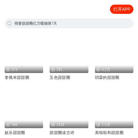
打开APP
萌妻甜甜圈亿万暖婚第7天
573
191
4.2万
拿俄米甜甜圈
五色甜甜圈
玥霖的甜甜圈
760
3129
1.3万
娱乐甜甜圈
甜甜圈读古诗
美啦啦和甜甜圈