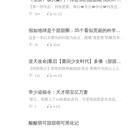
【第一部作品，持续更新。每日❤️关注❤️评论❤️转发总数超过5⃣️0⃣️次日可加更1⃣️期！有什么建议欢迎评论探讨！谢谢大家❤️】被净身出户，她转身搭上前夫的顶头上司。 他帮她打脸虐渣，她帮他挡烂桃花。 沈玥以为，她与许绍城不过是各取所需，却没想到自己早已入了他的圈套……此文为都市爱情，讲述霸道总裁许绍城一心只爱身世复杂命运忐忑的女主角沈玥一人。非脑残爱情故事，有甜有虐，但主角二人从一而终，不花不乱，情感真挚，丰富，且三观正，文笔流畅优美，欢迎大家收听。
264
32.2万
假如地球是个甜甜圈：35个看似荒诞的科学问题
这是一本以无厘头的问题为起点，能够“涨姿势”的极其有趣的人文科普读物。你有没有想过，假如霸王龙来到今天的世界，它们还能活下来吗？恐龙有没有可能是高智商动物？假如自行车的速度可以匹敌光速会怎样？能不能用木头来制造一台电脑？人插上翅 膀也能飞...
35
2019
逆天改命|重启【重回少女时代】多播（甜甜圈式的爱情）
【内容简介】前世的陈萌被姐姐‘抢走’青梅竹马的心上人、被堂兄抢走家族企业的继承位置，后来好不容易嫁人了却很快就婚姻破裂，当她终于幡然醒悟时却又患上了癌症，所有的梦想都在错误的道路上湮灭。 陈萌重生归来，凭借前世的经验、阅历和能力，一步步扭...
133
44.4万
帝少追辑令：天才萌宝亿万妻
“老公，我看上了zo的新款皮包，可是他说那是非卖品。”十分钟内，zo被人收购，新款皮包打包送到了她的面前。 “老公，刚才某人说我和导演有不清不楚的关系！”五分钟内，有关新闻消失殆尽，随之而来的是某人铺天盖地的不雅照。 “老公，外面都说我是扒着你的上位，才成为影后的！”一分钟内，他们的结婚照霸占了整个网络。 他是权倾A国的帝少，却独独宠她入骨，当她说出，“老公，我要和你离婚。”的时候，他也只是微微一笑。 美国潇洒百日。 公园偶遇，他无辜道：“公事出差。” 家里相逢，他茫然道：“我迷路了。” 床上撞车，他轻笑道：“老婆，该运动了。”
2
9.6万
酸酸萌可甜甜萌可黑化记