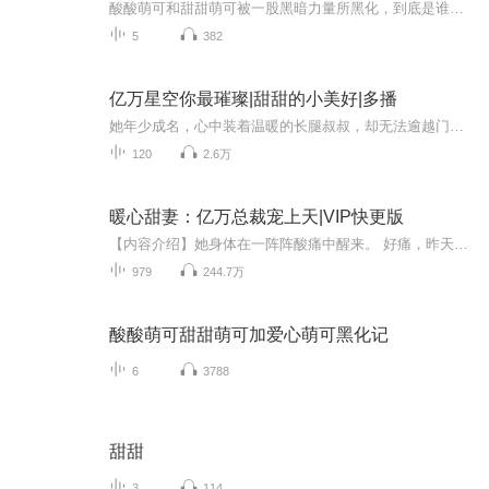
酸酸萌可和甜甜萌可被一股黑暗力量所黑化，到底是谁操控了这黑暗力量？会不会和和和情感星球有关系？酸酸萌可和甜甜萌可会被唤醒吗？就来听这个专属吧。 闪闪。
5
382
亿万星空你最璀璨|甜甜的小美好|多播
她年少成名，心中装着温暖的长腿叔叔，却无法逾越门第的鸿沟；他本应是天之骄子，却得不到曾经最单纯的爱；他们用温暖安慰彼此的伤口，用时光陪伴彼此的成长就算世界有亿万星空，但我心中只有你最璀璨！
120
2.6万
暖心甜妻：亿万总裁宠上天|VIP快更版
【内容介绍】她身体在一阵阵酸痛中醒来。 好痛，昨天她去蹦极了吗？ 不对，就算是蹦极，也不应该是这个地方痛吧！她被自己可怕的想法猛然惊醒，眼前的画面却不是自己熟悉的房间，而是……酒店？ 她蓦地坐了起来，发现自己精心挑选的宴会礼服被扔在地上……...
979
244.7万
酸酸萌可甜甜萌可加爱心萌可黑化记
6
3788
甜甜
3
114