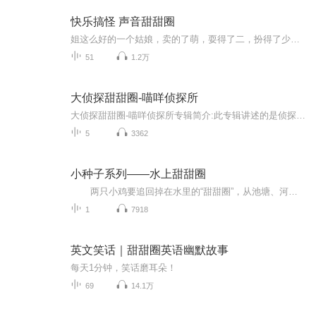
快乐搞怪 声音甜甜圈
姐这么好的一个姑娘，卖的了萌，耍得了二，扮得了少女，演的了女王，晒的了下限，红的了脸颊，玩的了小清新，咽得下重口味，你不爱，是你损失！
51
1.2万
大侦探甜甜圈-喵咩侦探所
大侦探甜甜圈-喵咩侦探所专辑简介:此专辑讲述的是侦探破案的故事，生动有趣好玩，而且非常健康，绝不涉及一个谋杀事件，让孩子们能听到自己喜欢的故事～让孩子们思考，学着大侦探那样判断下一步该怎么办，此专辑不恐怖，孩子们能尽情沉浸在专辑里面，享受破案的乐趣～作者介绍:小喜猫福福，创作此故事时未满十周岁，爱写书的小女孩一个，10后可爱女生～自我对侦探小说很感兴趣，又非常喜欢动物宠物，所以根据心里面的形象创作了大侦探甜甜圈适合人群:喜欢侦探类小说的朋友，爱思考的朋友，想象力丰富的朋友，喜爱动物的朋友～【偷偷告诉你们啊！我可是真的写了这本书呢！直接拿个本子写了一整本呢！手稿！】同时，此专辑也面向广大听众投稿:如果你们也有自己喜欢的侦探故事，那么就把它投稿给我吧！把你喜欢的侦探故事标题，私信发给我，或者添加我的微信:mmiimm555记得订阅关注～
5
3362
小种子系列——水上甜甜圈
两只小鸡要追回掉在水里的“甜甜圈”，从池塘、河流，一直追到大海。淡水中的金鱼、青蛙、鸭子和河马，还有海水中的海豚、鲸鱼，纷纷来给他们帮忙。 这是一本【折叠书】，翻开右侧的折页，是递进的情节和延展的画面。 故事中一只小鸡遇到问题一筹莫展，另一只小鸡却能看出问题的关键，他取来蛙鞋、救生衣、氧气瓶，和大家一起抢救“甜甜圈”！通过这本书，孩子可以知道，自己积极想办法比等待和四处求援更关键。
1
7918
英文笑话｜甜甜圈英语幽默故事
每天1分钟，笑话磨耳朵！
69
14.1万