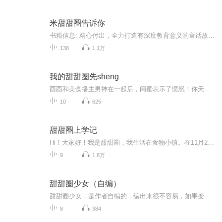
米甜甜圈告诉你
书籍信息: 精心付出，全力打造有深度教育意义的童话故事。内容重点: 结合儿童心理、生理发展特点，贴合儿童身心发展规律，创作的双语童话故事。让您的宝宝免费享受与国际接轨的知识输出，学龄前所需的知识、能力、情感、认知、艺术、思维等，在每天听故事...
138
1.1万
我的甜甜圈先sheng
酉酉和美食播主男神在一起后，闺蜜表示了愤怒！你天天被男神投喂，为什么没有胖！ 酉酉说：“我们每天晚上有运动的。” 领悟后的闺蜜更加愤怒了！ 擦！双重虐狗！不要脸！ 某日林则修在直播上接受访问，碰到有人问一段爱情能等待多久？ “七年。” 有人笑问是七年之痒？ 林则修低沉的嗓音穿透每一个等待的屏幕：“七年的时间她不能幸福，剩下人生的幸福由我来给。”
10
625
甜甜圈上学记
Hi！大家好！我是甜甜圈，我生活在食物小镇。在11月24日时，我才六岁，可是却被妈妈硬拽到婉月小学上了1年级5班的教室里，没想到这个老师小雪老师。这个老师挺温柔的，并且我也交到了很多好朋友！快和我一起来体验上学的感受与我一起分享快乐吧！
9
1.8万
甜甜圈少女（自编）
甜甜圈少女，是作者自编的，编出来很不容易，如果变得不好，也请大家见谅本文主人公是：1、美兰兰，甜蜜冰魔法 2、巳小喵，甜蜜火魔法 3、古蒙可，甜蜜古代魔法讲述的是，世界有三位被选中的甜甜圈少女，他们要对付黑暗势力，突破重重危机，保护人类世界，...
8
384