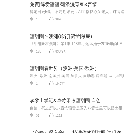
免费|练爱甜甜圈|浪漫青春&言情
稳定日更5集，不定期爆更，AI主播良心又迷人，订阅追更不迷路！ 【内容简介】 最近是少拜了哪尊佛祖，还是忘了给哪位神明献花敬果啊？怎么自从来到爱丽丝学院以后，不但屡次碰到释悛这个天敌，还只要一碰到他，就变衰？考试总是第二名、新生致辞被替代...
13
389
甜甜圈在澳洲(旅行|留学|移民)
《甜甜圈在澳洲》第1季 118集，这本始于2016年的FM甜甜圈旗下可以『听』的澳洲生活指南成为了大家澳洲移民留学旅行投资生活红宝书，喜马拉雅及各境内外平台上收听已近5千万人次。《甜甜圈在澳洲·续》又名《甜甜圈在澳洲&深圳》，是《在澳洲》的第2季，从...
125
833.9万
甜甜圈看世界（澳洲·美国·欧洲）
澳洲 欧洲 南美洲 美国 加拿大 自助游 房车游 从北半球到南半球、从亚洲到美洲、从欧洲到澳洲……行走40国的甜甜圈和你一起行走、分享最真实的旅行|生活|留学故事和移民|教育|投资资讯。 ①加关注，将有机会获得甜甜圈亲笔签名的2016...
14
19.6万
李黎上学记&草莓果冻甜甜圈 自创
自创，我之所以八音盒语音是因为八音盒里可以摇出很多的音乐，我就把八音盒当作了故事机，来给大家播出好听的专辑。有些时候可能没有更新，请大家见谅啊！大家喜欢我的李黎上学记吗？欢迎大家订阅加五星好评加月票。希望大家能喜欢我，关注订阅谢谢大家。
37
1222
（免费）误入豪门：掉进你的甜甜圈 沈玥许绍城