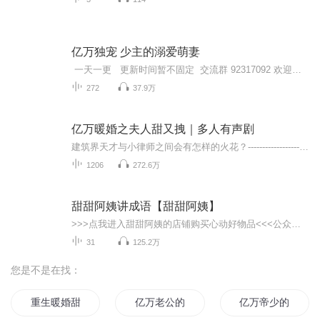
亿万独宠 少主的溺爱萌妻
一天一更 更新时间暂不固定 交流群 92317092 欢迎各位听友 加入 么么哒 书名 亿万独宠 少主的溺爱萌妻 作者 深悠 现代当红小说作者 作品包括 严家系列 其中很多作品都深受广大群众喜爱 《权少的初恋 追捕纯情老婆》 《BOSS独家征婚 萌...
272
37.9万
亿万暖婚之夫人甜又拽｜多人有声剧
建筑界天才与小律师之间会有怎样的火花？------------------------------------------------------------------------------------------------------------------注意：海报上福利来袭哦↓ ↓ ↓ ↓ ↓ ↓ ↓ ↓
1206
272.6万
甜甜阿姨讲成语【甜甜阿姨】
>>>点我进入甜甜阿姨的店铺购买心动好物品<<<公众号：甜甜阿姨讲故事。童书，戏剧，手工，旅行，乐园，高效陪娃我们更专业。欢迎关注【甜甜阿姨讲故事】微信公众账号，收听更多好故事，更有最优质戏剧演出票和最佳童书，最真实旅行攻略。
31
125.2万
您是不是在找：
重生暖婚甜妻
亿万老公的甜妻
亿万帝少的甜妻