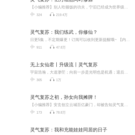
【小编推荐】别人吃顿饭的功夫，宁旧已经成为世界级强者了。【简介】【飞卢中文网独家签约作品】宁旧来到了灵气复苏的世界，妖兽肆虐，本来天赋平平。可是没想到，突然亿万细胞同时沸腾。别人吃顿饭的功夫，我已经成为世界级强者了。本书境界：武者，武师...
324
219.4万
灵气复苏：我们练武，你修仙？
日更5集，不定期爆更！订阅可以收到更新提醒哦~ 【内容简介】 古老的传说中,蓝星与天越星交相辉映,沧桑与孤寂两相交织。平凡的医学院学子楚河,为何会陷入滔天迷局?一次意外,他被卷入武术大会,与疯狂杀手纠缠不休。危机时刻,蜀山神剑惊现,赐予楚河御剑飞行...
911
47.8万
无上女仙君丨升级流丨灵气复苏
宇宙浩瀚，大道渺茫；向前一步是光明也是机遇；退后一步是万丈深渊也是无尽黑暗！向前、退后皆在一念之间！灵气复苏，机遇与危险相伴相生，鄢然得上古传承，自此踏上无上修仙之旅！
305
1万
灵气复苏之初，孙女向我摊牌！
【小编推荐】安玄创立云城百亿豪门，却被告知灵气复苏，子孙战死，全家凉凉？【简介】【飞卢中文网独家签约作品】安玄穿越平行世界八十年。凭借着穿越见识，创立云城百亿豪门。儿孙满堂，功德圆满。原本打算安享晚年，静待岁月逝去。这一天孙女安文月忽然...
173
78.8万
灵气复苏：我和充能娃娃同居的日子