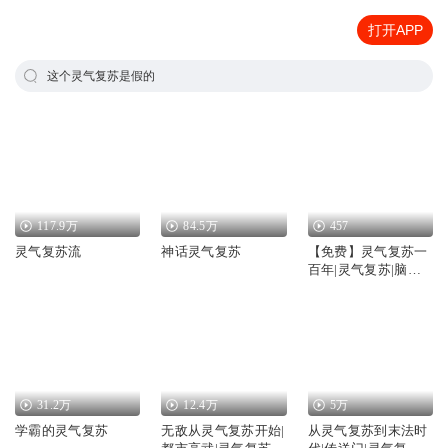
打开APP
这个灵气复苏是假的
117.9万
84.5万
457
灵气复苏流
神话灵气复苏
【免费】灵气复苏一
百年|灵气复苏|脑洞|
轻松
31.2万
12.4万
5万
学霸的灵气复苏
无敌从灵气复苏开始|
从灵气复苏到末法时