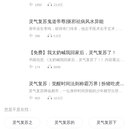
1950
23.8万
灵气复苏鬼道帝尊|驱邪祛病风水异能
准毕业生李纯，获得奇门传承，他左手医术右手玄术，得神瞳，断吉凶，除鬼怪，斩妖魔；驱鬼镇邪，算命避凶，从此生活一路开挂，成为一名无所不能的全能神棍，开始了他踩踩纨绔富二代，撩撩美丽小姐姐的辉煌生活。...
396
5.6万
【免费】我太奶喊我回家后，灵气复苏了！
书籍信息:《太奶喊我回家后，灵气复苏了！》内容重点:一个即将大学毕业的女大学生梦里死去的太奶喊她回家继承祖业-一家阴间的纸扎铺 没想到从此却赚得盆满钵满不说 还有了属于自己的灵气！！！这也太……主播介绍:攀登49期废材主播 想了解下去看主业吧推荐...
174
6698
灵气复苏：觉醒时间法则称霸万界 | 扮猪吃虎 | 灵气复苏 | 免费有声小说
灵气复苏降临都市，一位身怀时间异能的少年横空出世。他曾是平凡学生，却在觉醒之日立下狂言：要让诸天万界记住他的名号。面对汹涌而来的异兽与各方势力，他轻抚剑锋淡然一笑。当世人还在为刚获得的异能沾沾自喜时，他已能操控时空，逆转因果。所有人都以...
803
10.6万
您是不是在找：
灵气复苏之我是女神
灵气复苏的人世圣灵
灵气复苏下的凡人