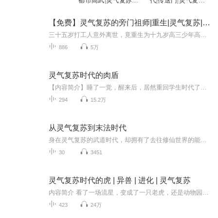
都市高武|灵气复苏|
代|传送门|灵气复苏|
爽文
多人有声剧
【免费】灵气复苏的旁门祖师|重生|灵气复苏|金手指
三十五岁打工人意外离世，竟重生为十九岁高三少年高景飞。来到似曾相识的平行世界，还融合了两个灵魂记忆。更惊喜的是，他获得金手指，能抽取诸天物品。只是到手的传承宝物，皆是旁门左道之流。金手指似要他成旁门魁首，他却大喊自己是好人！且看高景飞如...
886
5万
灵气复苏时代的肉盾
【内容简介】睡了一觉，醒来后，居然重回学生时代了？嗯？武科高考、次元裂缝、世界危机？幸好，觉醒了系统，挨打就变强！“我就站在这里，谁能打得疼我，就算我输！”【作者/主播简介】作者简介：道星辰主播简介：七九【购买须知】1、本作品为付费有声书...
294
15.2万
从灵气复苏到末法时代
身在灵气复苏的武道时代，却拥有了去往修仙世界的能力！苦于没有习武资质的方正表示……不练武了。我修仙！！！什么？修仙世界已近末法，灵气稀缺？天材地宝匮乏？能自如穿梭两界的方正表示，我们这旮沓刚灵气复苏，一切都不是问题。反派：救命，有人作弊...
30
3451
灵气复苏时代的虎 | 异兽 | 进化 | 灵气复苏
内容简介 看了一场流星，变成了一只老虎，还是动物园的老虎。整个世界自从自己变做老虎开始，就完全变了。鬼魂，妖类，灵兽，应有尽有。本书不倾向于化形。
423
24万