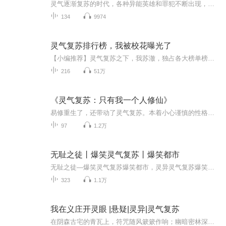
灵气逐渐复苏的时代，各种异能英雄和罪犯不断出现，世界各地开始陷入动荡乱世，肥宅主管在机缘巧合之下解锁无敌充能娃娃，开启无敌外挂系统，逆转了自己平庸的人生，开始接连与异能恶势力对抗，不断化险为夷逆境升级走向人生巅峰
134
9974
灵气复苏排行榜，我被校花曝光了
【小编推荐】灵气复苏之下，我苏澈，独占各大榜单榜首！【简介】【飞卢中文网独家签约作品】苏澈穿越到了一个灵气刚刚复苏的世界，灵气复苏，每个第一次降临的天象都代表着灵气复苏的至高机缘！第一道雷霆，第一缕阳光，第一次喷涌的地火，第一次降临的重...
216
51万
《灵气复苏：只有我一个人修仙》
易修重生了，还带动了灵气复苏。本着小心谨慎的性格，他勤勤恳恳从娘胎就开始努力修炼。靠着修仙的本质，易修做到了一岁三花聚顶，三岁五气朝元。奇思妙想创造术法，左手屏蔽结界，右手风法螺旋，脚踩风云，头顶光轮。可等他达到读书的年龄，接触到第一个...
97
1.2万
无耻之徒丨爆笑灵气复苏丨爆笑都市
无耻之徒—爆笑灵气复苏爆笑都市，灵异灵气复苏爆笑都市，灵异灵气复苏爆笑都市，灵异灵气复苏爆笑都市，灵异灵气复苏爆笑都市，灵异灵气复苏
323
1.1万
我在义庄开灵眼 |悬疑|灵异|灵气复苏
在阴森古宅的青瓦上，符咒随风簌簌作响；幽暗密林深处，传来摄人心魄的诡异声响。茅山道士手持桃木剑，脚踏八卦步，深入重重迷雾，拨开笼罩世间的妖邪迷障。无论是百年厉鬼作祟的凶宅，还是被邪术操控的活人，都在道士的玄门道术中无所遁形。一场场人与妖...