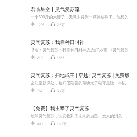
君临星空丨灵气复苏流
一个300斤的大胖子，无意中得到一颗神秘珠子。他想的第一件事便是如何将自己这一身肥肉给减下来。
1296
2.8万
灵气复苏：我靠种田封神
书名：灵气复苏：我靠种田封神皮皮虾说/著 《灵气复苏：我靠种田封神》讲述了一位农大女生林淼淼的传奇故事。在父母双亡、祖地被夺的绝境下，她意外触发土地公传承玉佩，获得土地公养成系统，从此踏上利用种植《山海经》变异作物收集香火值、升级神位的逆...
210
1857
灵气复苏：扫地成王 | 穿越 | 灵气复苏 | 免费版
玄幻皇朝深处，被奸佞陷害的落魄太子独守皇陵，本以为永世囚禁。却激活神秘扫地系统，每挥帚一扫，天降神功利器，百年无声积累，实力深藏如渊。当神魔撕裂虚空，人间血海横流，众生绝望哀嚎。皇陵骤然剑气冲霄，他缓步踏出尘埃——昔日扫地郎，今朝一剑荡...
737
3.7万
【免费】我主宰了灵气复苏
地球灵气复苏，沈安收到了未来的自己，发来的消息，从此开启了无敌之路！沈安也想低调，可身边的美人们不允许啊！（每日十更，不喜勿喷）不更了
400
13.3万