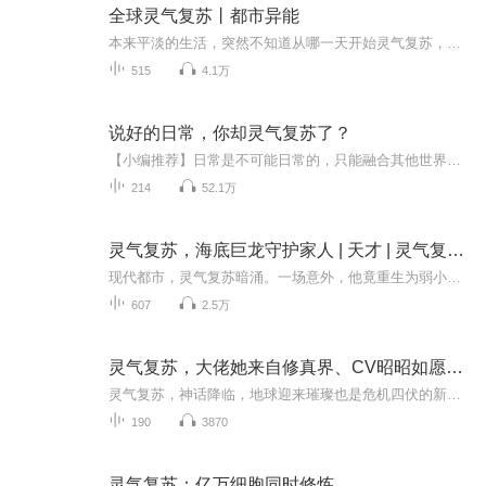
全球灵气复苏丨都市异能
本来平淡的生活，突然不知道从哪一天开始灵气复苏，道法重现，这大概是一个现代文明转变成修真文明的故事。这同样是一个危险与机缘并存的世界，每个人都在适应这个世界，总有些人能够去力挽狂澜，重写世界的规则。
515
4.1万
说好的日常，你却灵气复苏了？
【小编推荐】日常是不可能日常的，只能融合其他世界才混混日子的样子！简介：【飞卢小说网独家签约作品】刚穿越伊澄以为自己是到了日常世界。结果...加藤惠：我好想成为魔法师啊。伊澄：不，你不想，你的天赋会哭的啊！！英梨梨：身为一个可以召唤自己画出...
214
52.1万
灵气复苏，海底巨龙守护家人 | 天才 | 灵气复苏 | 免费版
现代都市，灵气复苏暗涌。一场意外，他竟重生为弱小池鱼，幸得妹妹与青梅竹马悉心照料。觉醒神秘系统，他踏上了疯狂进化的逆袭之路。当灾变突至，亲人命悬一线，海洋深处巨龙破浪而出，席卷惊涛！妹妹面对震撼全场的巨影，无奈低语：“我真没养龙啊！”这...
607
2.5万
灵气复苏，大佬她来自修真界、CV昭昭如愿主演【多播】/灵气复苏，星海降临
灵气复苏，神话降临，地球迎来璀璨也是危机四伏的新纪元。然而，当世人还在为觉醒异能、修炼古武而欢呼时，无人知晓，来自深邃星海的掠食者文明，早已将贪婪的目光投向了这片初生的沃土。它们的阴影，如同附骨之疽，悄然侵蚀着世界的根基。凌清玄，一位灵...
190
3870
灵气复苏：亿万细胞同时修炼