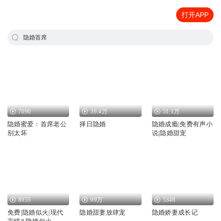
打开APP
隐婚首席
7090
39.4万
51.1万
隐婚蜜爱：首席老公
择日隐婚
隐婚成瘾|免费有声小
别太坏
说|隐婚甜宠
8955
99万
5348
免费|隐婚似火|现代
隐婚甜妻放肆宠
隐婚娇妻成长记