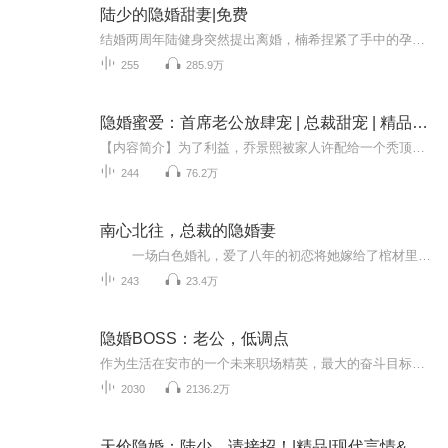
陆少的隐婚甜妻|免费
结婚两周年陆健身突然提出离婚，楠希捏紧了手中的孕检单，问他非离婚不可吗？若是我说我们有了宝宝呢？他眉眼冷淡，南溪我一向有做措施就算真有意外，我也不会留下这个隐患！他大婚那日，宝宝早产车祸染了一地红，南溪躺在血泊里，拼命护着肚子求求你们救...
255
285.9万
隐婚蜜爱：首席老公放肆宠 | 总裁甜宠 | 精品双播
【内容简介】为了利益，乔景熙被家人许配给一个秃顶猥琐的老男人。谁料订婚当晚，她发现对方压根不是什么老男人，而是无数名门淑女趋之若鹜的国民男神——陆霆深！他是娱乐帝王，掌控娱乐圈半壁江山的生死，遇见乔景熙后，却化身宠妻狂魔。助理：总裁，总...
244
76.2万
南心北往，总裁的隐婚妻
一场白色婚礼，爱了八年的初恋将她嫁给了棺材里的人。 只手遮天的京城权少楚峻北如天神般从天而降，要救她脱离苦海，“只有一个条件，嫁给我。” “为什么？” 他笑而不语，那笑意却讳莫如深。 他帮她赢得一场轰动全球的离婚官司后，她带上巨额遗产如约成了最隐秘的楚太太，她的丈夫至此便人间蒸发，如他的出现一般突然。 ..... 三年后，丈夫蓄谋而来，又将她再次推向一宗涉及千亿遗产的离婚官司！ 然而这一次，帮助她打离婚官司的男人，竟是她爱了八年却推她下地狱的初恋。 初次开庭，他将她逼至候审庭角落，“好马都不吃回头草，你这嘴，可真不挑。” 她一声轻笑，“回头草，也是草，要不然早给饿死了，你说呢，楚先生？” 他倏尔转笑，“看来是我失职了……” 那日，他化身为狼！把她变成了名副其实的楚太太…… 当她以楚太太的头衔自居，风光无限之时，与他戴同款婚戒的女人淡然的出现在她面前，清幽高贵，无声的宣示着主权。 “妊娠四周，孩子留还是不留？” 满是消毒水的医院里，她抚过空无一物的无名指，心房被揪得发疼，颤声绝决道，“不留！” .. “孩子呢？”他逼着她问。 她冷冷道，“打掉了！” 他的心口突然被撕开！双眸眦红怒喝，“靳南心！我干脆杀了你！”
243
23.4万
隐婚BOSS：老公，低调点
作为生活在安市的一个未来职场精英，最大的奋斗目标就是工作工作到很晚，数钱数到会手软 第一次见面，惊天动地，她差点小命玩儿完。 第二次见面，狼狈不堪……两次他都救她一把，可她就是感激不起来。 她说，“她要找个人闪婚。” 他说，“他身家清白，…...
2030
2136.2万
天价隐婚：陆少，请接招！|精品|现代言情&天价隐婚