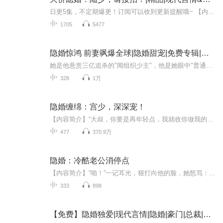
日更5集，不定期爆更！订阅可以收到更新提醒哦~ 【内容简介】 林冉，一位心系重病奶奶的少女，被迫踏入一场名为婚姻的契约，对象是锦城首富陆霆骁。初遇时，陆霆骁疑虑重重，以为林冉别有用心，欲迅速解除婚约。然而，新婚姻法的约束，迫使他们共同生活三...
1705
5477
隐婚惊鸿 前妻飒爆全球|隐婚甜宠|免费专辑|双强逆
她是他悬赏三亿追杀的"闻组织少主"，他是她眼中"普通上班族"的隐婚丈夫。当鎏金面具摘下，当银针抵上喉间——这场以谎言开场的婚姻，究竟是谁先动了真心？洛菀衾：顶级特工、组织继承人、马甲无数的"普通人妻" 夜墨音：商界煞神、暗夜帝王、宠妻无度的"普...
328
1万
隐婚缠绵：宫少，深深宠！
【内容简介】“大叔，你要是再年轻点，我就收你做我的小狼狗。” 十六岁那年，她调戏了一个比她大七岁的大哥哥，从此，清冷寡言的男人，心里就住进了一个少女的影子。 五年后，再次相遇，他用尽所有算计，只为把她护在怀中宠宠宠。 人前，他是清冷高贵的帝...
477
370.9万
隐婚：冷酷老公消停点
【内容简介】“啪！”一记耳光，狠打向他的脸，她怒骂：“人渣！” “人渣？呵……这两个字更适合你吧。男友成为植物人，你迫不及待的爬上了他表哥的床。”他紧扣住她的手，将她压在身下。 她被长辈算计，送上了前未婚夫表哥的床。 他是A市的顶级首富，身...
333
898
【免费】隐婚独爱|现代言情|隐婚|豪门|总裁|千金