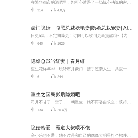
在繁华都市的酒吧里，姚可心遭遇了一场惊心动魄的邂逅。姐夫腾子承的变态行为让她陷入绝境，却意外与神秘男子暮琛狭路相逢。面对突如其来的危机，姚可心凭借机智和勇气成功逃脱。然而，命运的齿轮并未停止转动，当暮琛再次出现在她面前时，一切都变得扑朔...
314
4.8万
豪门隐婚，腹黑总裁妖艳妻|隐婚总裁宠妻| AI电子书
日更5集，不定期爆更！订阅可以收到更新提醒哦~【内容简介】：他权势滔天，俊美矜贵，清心寡欲，却独独看上了极为妖艳的她！她，遭人算计，上了车，却缠上了他：“帅哥，本小姐就给你一个英雄救美的机会。”男人：“那就以身相许吧！”白向暖一不小心睡了...
640
1625
隐婚总裁当红妻｜春月绯
重生花样年华，玩转市井豪门，携手逆袭人生，共揽一世风云！
6
244
重生之国民影后隐婚吧
司月不甘了一辈子，一朝重生，绝不再委曲求全！获得改运空间，一步步登顶娱乐圈。 当天后、做影后、成导演、进化成超级大BOSS，全能王牌、顶级巨星，闪耀世界。 人生得了大满贯，粉丝却不乐意了。 #爱豆太强悍，注孤生！求绯闻！求挽救！求抱走！...
134
20.4万
隐婚蜜爱：霸道大叔喂不饱
辛小乐想不通，她不过是和自己的偶像大明星打个招呼，就遭到萧子越的强势警告，“女人，我萧子越的妻子，一日为妻，终生为妻！不许看别的男人一眼！”“喂喂喂，当初说好的是隐婚，各不相干！”辛小乐撇嘴。“各不相干？”萧子越邪魅一笑，当晚就进了辛小...