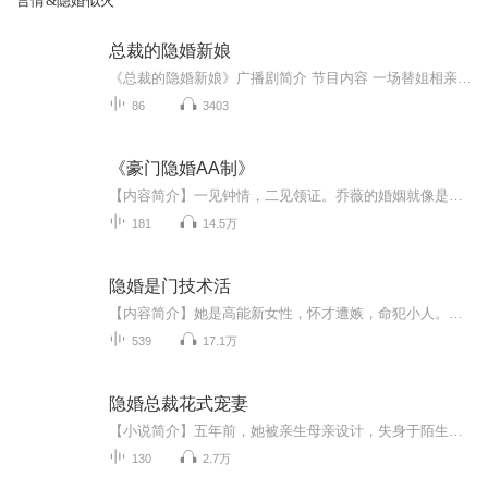
言情&隐婚似火
总裁的隐婚新娘
《总裁的隐婚新娘》广播剧简介 节目内容 一场替姐相亲的乌龙，一份各取所需的隐婚协议，让普通上班族苏晚撞上了高冷禁欲的陆氏总裁陆霆琛。 同居不同房的啼笑日常里，她是不会用奢侈品、搞砸豪门宴会的“冒牌千金”，他是嘴上说着互不干涉、却默默为她撑腰...
86
3403
《豪门隐婚AA制》
【内容简介】一见钟情，二见领证。乔薇的婚姻就像是一场狗血的偶像剧，她怎么都想不到，有一天自己竟然会嫁入豪门，成为全市身份高贵的顾北霆的顾太太。可为什么，她丈夫的弟弟，竟然是……她的初恋--顾宴君？三年婚姻，摇摇欲坠。带着腹中的孩子，她撞向...
181
14.5万
隐婚是门技术活
【内容简介】她是高能新女性，怀才遭嫉，命犯小人。他是建筑设计高材生，新官上任，意气风发。一些过结，一场相亲，一次相求，她与他剪不断理还乱。他步步设计，引她步步沦陷。她说爱情不能当饭吃，结婚敢么？他说你肯嫁，我即刻就娶！他许她风光嫁，她要...
539
17.1万
隐婚总裁花式宠妻
【小说简介】五年前，她被亲生母亲设计，失身于陌生男人。 三年前，她为了钱，嫁给了姜氏集团的姜总，两人人前恩爱，不过是契约合作而已。 当她想要离开他的时候。 他却抓着她不放，“没履行夫妻义务就想跑？没门！” 最后她才发现，原来他就是孩子的亲生父亲！【收听须知】...
130
2.7万