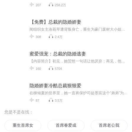
207
258.2万
【免费】总裁的隐婚娇妻
闻组织女主洛菀琴遭背叛身亡，重生为豪门废材大小姐，为摆脱家族，她随手睡了个“穷小子”后闪婚。殊不知枕边人竟是叱咤商界的夜家掌权人，更在暗网悬赏1亿追杀"已死"的自己。当两重身份在谎言中层层剥落：他天价悬赏的暗杀目标，正是此刻睡在怀中的妻子。...
308
2.4万
蜜爱强宠：总裁的隐婚逃妻
【内容简介】初见，她贸然一句话让他厌弃；再见，他却攻城略地，屡次逼她就范。她以为喜欢可以单纯之至，但在他眼里，却是赤裸的名与利。同为豪门，她不善算计，终究沦落，他却许她东山再起，欲助她一臂之力，只要她以身相许，不求名分。终究，她交出自己...
160
5704
隐婚娇妻冷酷总裁狠狠爱
在柳倾夏的世界里，她一直将保护司徒墨宸这个“弟弟”为己任。十一年来，可谓是尽心尽力。 可是这个“弟弟”也实在太难伺候了，今天对她好的冒泡，明天就分分钟换个女朋友。没关系，作为“姐姐”，忍了。 可是，陈姨也太“乱点鸳鸯谱”了，居然联合自己母亲，没有经过自己的同意，就将自己嫁给了司徒墨宸。人家明明是有正牌女友的啊。 并且，司徒墨宸不是应该生气的吗？为什么还对她那么的好？ 柳倾夏觉得，自己的脑子明显不够用了，没关系，结婚以后，她依旧可以好好保护自己的这个大“弟弟”。
87
3.5万
您是不是在找：
重生首席女王
首席眷爱成婚
首席老公我要离婚