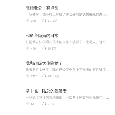
隐婚老公，有点甜
一场替嫁，她不得已嫁给了传言那病恹恹快要死的男人！新婚夜，他说，“娶你并不是我本愿。”新婚后，面对众人调侃，他说：“刚新婚，惧内——”众人都说他宠她入天，却不知道这个男人宠起来有多恨！惹不起，躲吧！还没等想法落地，男人将她堵在厕所里，“...
260
112.2万
和影帝隐婚的日常
任雨筝在法国通往瑞士的火车上认识了一个男人。这个男人长得很符合她的审美，于是她就和对方闪婚了，然而生活在欧洲十多年的她根本不知道这个男人的身份。等她回国后才后知后觉的发现自己闪婚对象居然是国内著名的男演员，顶流中的顶流。对此任雨筝表示不...
449
90.6万
我和超级大佬隐婚了
作者更近太慢了，现在已经完全跟上了作者的更近进度，大家不用着急，作者一旦有更新，我都会及时录制上传的，希望作者能更新快些~ 谢谢大家的支持！ （宠文，超甜无虐）“绵绵，嫁给我，你会得到一个有钱有颜，还能帮你虐渣渣的绝世好老公。” 一不小心，乔绵绵惹上云城身份最尊贵显赫的男人墨夜司。 很快，全城的人都知道曾扬言终身不娶的墨少娶了个心头宝回来，捧手里怕摔了，含嘴里怕化了。 婚后，墨太太忙着拍戏，虐渣渣。 墨先生忙着宠老婆，宠老婆，还是宠老婆。 下属：“少爷，少夫...
2425
2681.7万
掌中雀：陆总的隐婚妻
一场始于算计的契约婚姻，一次两个家族的生死博弈。阮知予，落魄千金，为挽救家族危机，被迫嫁给传闻中“冷面残疾、命不久矣”的陆家继承人陆时衍。外界皆传，这是一场豪门弃子的廉价联姻，她不过是那个疯癫继母口中“最不值钱的筹码”。陆时衍，深城最神...
64
2136