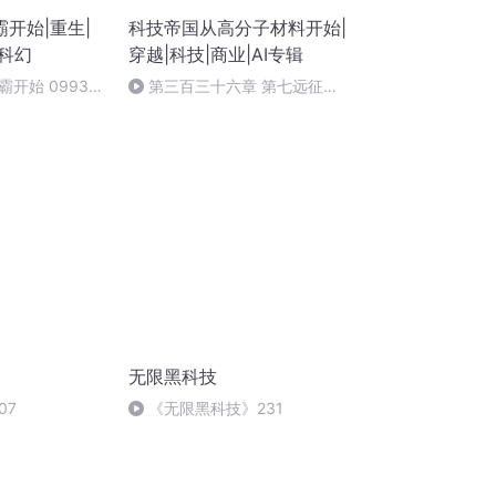
开始|重生|
科技帝国从高分子材料开始|
科幻
穿越|科技|商业|AI专辑
开始 0993
第三百三十六章 第七远征舰
艘飞船（一）
队的陷阱！
无限黑科技
07
《无限黑科技》231