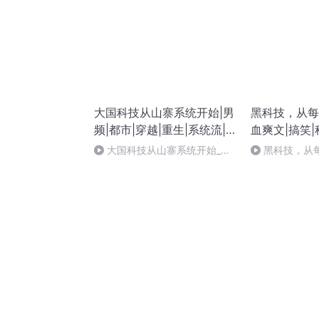
大国科技从山寨系统开始|男
黑科技，从每
频|都市|穿越|重生|系统流|
血爽文|搞笑|
金手指|黑科技|商战
《从神豪开始
大国科技从山寨系统开始_第
黑科技，从
977章 大结局与后记（三）
614 番外-星
（完）