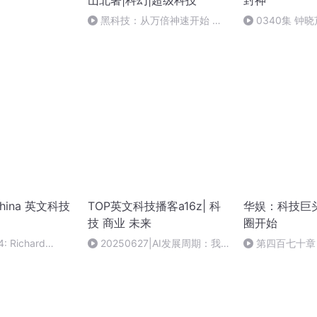
山北著|科幻|超级科技
封神
黑科技：从万倍神速开始 第
0340集 钟
33章 首日营收破四亿！
 China 英文科技
TOP英文科技播客a16z| 科
华娱：科技巨
技 商业 未来
圈开始
4: Richard
20250627|AI发展周期：我
第四百七十章
's Digital Yuan
们处于什么阶段