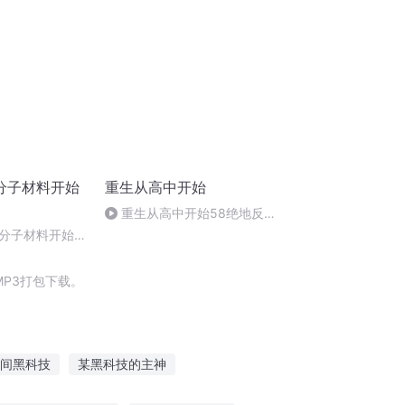
分子材料开始
重生从高中开始
重生从高中开始58绝地反击
（全剧终）
分子材料开始丨
085 集
P3打包下载。
间黑科技
某黑科技的主神
科技异世
修真科技时代