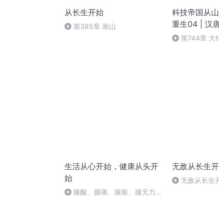
从长生开始
科技帝国从山
重生04 | 汉
第385章 南山
爽文
第744章 
结咯，感谢收
生活从心开始，健康从头开
无敌从长生开
始
无敌从长生开
腿酸、腿痛、腿胀、腿无力？
腿是人体“第二心脏”，6个绝招
养腿！