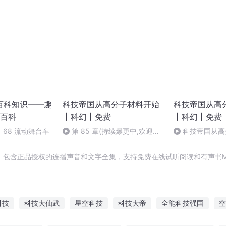
百科知识——趣
科技帝国从高分子材料开始
科技帝国从高
百科
丨科幻丨免费
丨科幻丨免费
68 流动舞台车
第 85 章(持续爆更中,欢迎订
科技帝国从高
阅)
科幻丨免费 _ 第 
，包含正品授权的连播声音和文字全集，支持免费在线试听阅读和有声书M
科技
科技大仙武
星空科技
科技大帝
全能科技强国
空
时代科技
传说中的科技
我的世界之科技新时代
全能科技系统