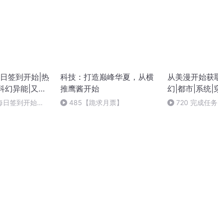
日签到开始|热
科技：打造巅峰华夏，从横
从美漫开始获
科幻异能|又名
推鹰酱开始
幻|都市|系统|
的国之大士》
每日签到开始
485【跪求月票】
720 完成任
火传承（完）