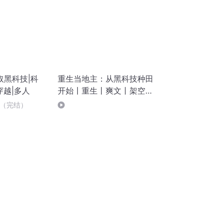
取黑科技|科
重生当地主：从黑科技种田
穿越|多人
开始丨重生丨爽文丨架空历
史丨暴富
务（完结）