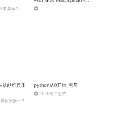
科幻|穿越|系统流|超级科技|
科幻
晓芹要离婚？
头从献祭娱乐
python从0开始_黑马
21-函数二总结
 真假美猴王？