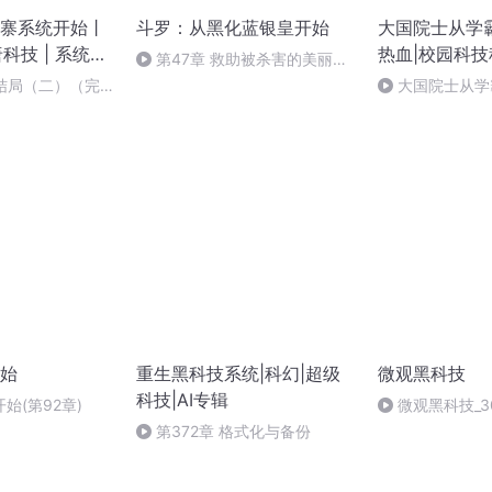
寨系统开始丨
斗罗：从黑化蓝银皇开始
大国院士从学霸
唐科技 | 系统流
热血|校园科技
第47章 救助被杀害的美丽太
太
大结局（二）（完
大国院士从学霸
听）
人类文明的第二
始
重生黑科技系统|科幻|超级
微观黑科技
科技|AI专辑
始(第92章)
微观黑科技_3
第372章 格式化与备份