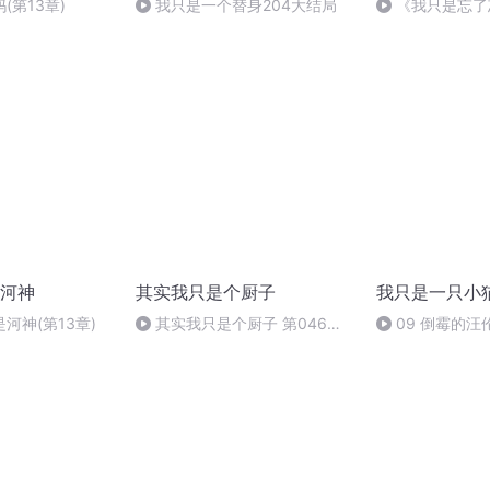
(第13章)
我只是一个替身204大结局
《我只是忘了
集-爱已不朽（
河神
其实我只是个厨子
我只是一只小
河神(第13章)
其实我只是个厨子 第046集
09 倒霉的汪
尾声