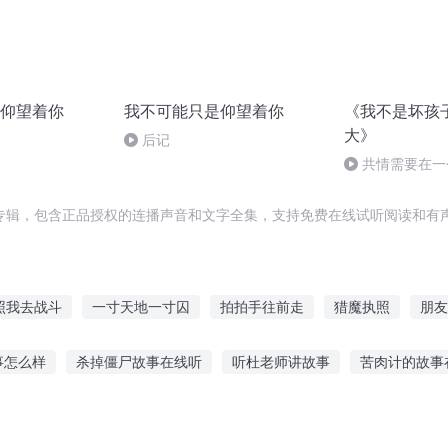
仰望着你
我不可能只是仰望着你
《我不是坏孩
大》
后记
共情需要在一
围中成长
专辑，包含正品授权的连播声音和文字全集，支持免费在线试听阅读和有声
照我去战斗
一寸天地一寸囚
拍拍手往前走
猎魔执照
朋友
剑光照空
一寸光阴一寸丁
剑心三寸
寸心手记
猎人之
事怎么样
杀掉僵尸故事在线听
听杜老师讲故事
苦肉计的故事
冰山故事在线听
奥特曼派对故事免费听
傻子退婚故事在线听