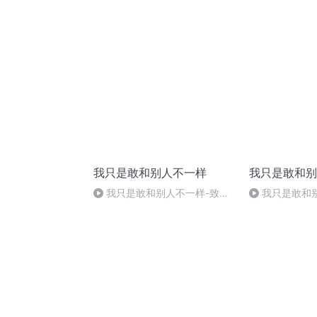
月31日
我只是敢和别人不一样
我只是敢和别
我只是敢和别人不一样-致我
我只是敢和
那正面强攻的精神生活（1）
十八集 我在翻
看着你幸福 大