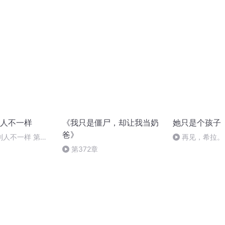
人不一样
《我只是僵尸，却让我当奶
她只是个孩子
爸》
别人不一样 第二
再见，希拉。
山越岭的另一边
第372章
结局