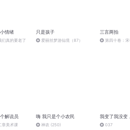
小情绪
只是孩子
三言两拍
我们真的要老了
爱丽丝梦游仙境（87）
第四十卷：宋
个解说员
嗨 我只是个小农民
我变了我没变
二章美术课
神农 (250)
037