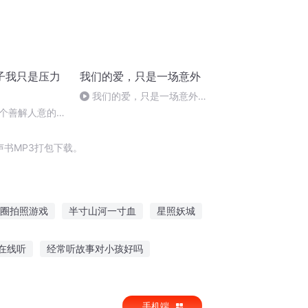
子我只是压力
我们的爱，只是一场意外
我们的爱，只是一场意外
183 你走，我不会送你，你若回
个善解人意的氛
来，不管山长水远风雨雪暴我必
来接（完）
书MP3打包下载。
圈拍照游戏
半寸山河一寸血
星照妖城
火照之路
一寸人心
爱自拍的猫
在线听
经常听故事对小孩好吗
等待等待故事谁听
听长发公主的故事大全
手机端