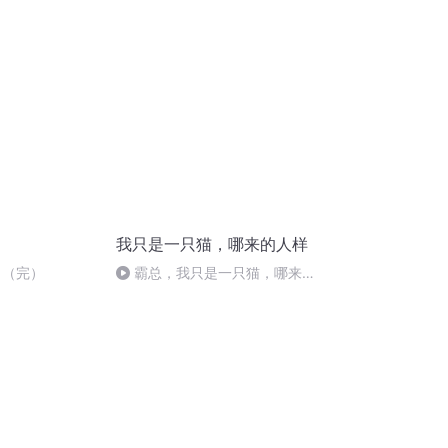
日
我只是一只猫，哪来的人样
 （完）
霸总，我只是一只猫，哪来的
人样-第138集