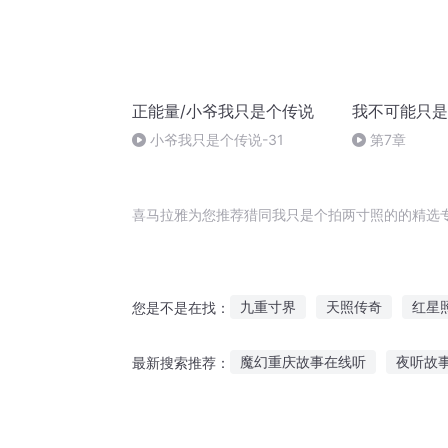
正能量/小爷我只是个传说
我不可能只是
小爷我只是个传说-31
第7章
喜马拉雅为您推荐猎同我只是个拍两寸照的的精选
九重寸界
天照传奇
红星
您是不是在找：
万物天照
我的替身是拍拍熊
魔幻重庆故事在线听
夜听故
最新搜索推荐：
日光三寸长
一寸河山一寸血
怎么让宝宝喜欢听故事
脆皮