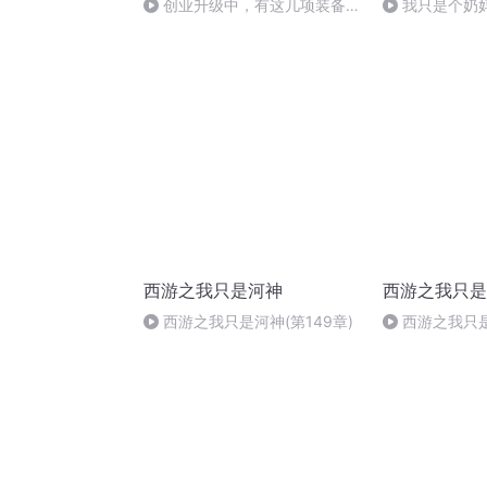
创业升级中，有这几项装备才
我只是个奶妈
能顺利过关
西游之我只是河神
西游之我只是
西游之我只是河神(第149章)
西游之我只是