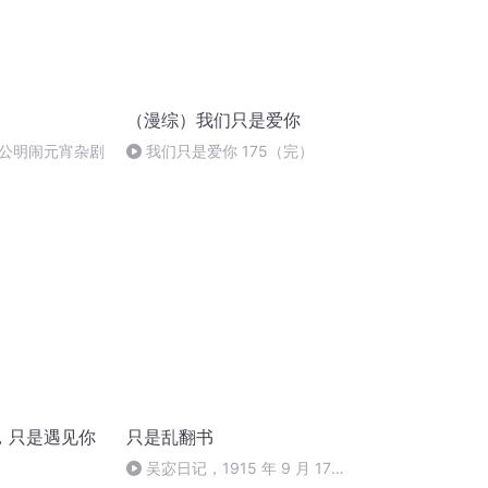
（漫综）我们只是爱你
公明闹元宵杂剧
我们只是爱你 175（完）
，只是遇见你
只是乱翻书
吴宓日记，1915 年 9 月 17