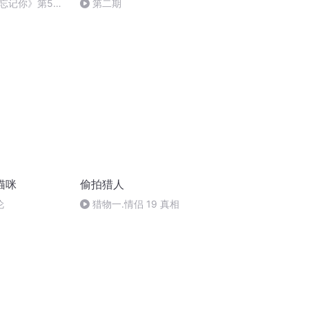
忘记你》第56
第二期
大结局）
猫咪
偷拍猎人
伦
猎物一.情侣 19 真相