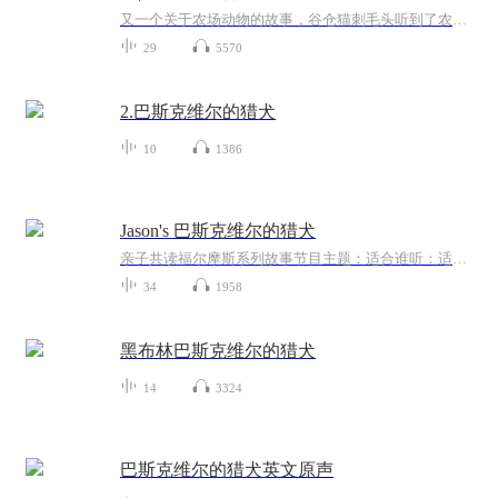
又一个关于农场动物的故事，谷仓猫刺毛头听到了农场主兄弟俩的对话，弟弟杜威打算烧掉谷仓，以赚取保险金。刺毛头把消息告诉了谷仓记得其他动物，大家开始了紧锣密鼓的逃生计划……与此同时，刺毛头也在纠结一个问题:他可以从一个小洞里进出谷仓，他到底要不要独自离开呢？还是留下来面对危险？
29
5570
2.巴斯克维尔的猎犬
10
1386
Jason's 巴斯克维尔的猎犬
亲子共读福尔摩斯系列故事节目主题：适合谁听：适合谁听：亲子共读适合人群：儿童英语故事节目内容:主播介绍: 英语专八，带娃一起读适合人群:你将收获:
34
1958
黑布林巴斯克维尔的猎犬
14
3324
巴斯克维尔的猎犬英文原声