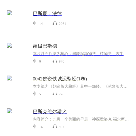
巴斯夏：法律
14
2261
超级巴斯德
本片以巴斯德为核心，串联起动物学、植物学、古生物学、微生物学、生物医学及现代生物技术等相关学科的有趣知识。延续《我的牛顿教练》《门捷列夫很忙》等纪录片的动画表现风格，以生动、幽默的叙事手法，将更多的生物学知识普及给观众。
6
978
0042佛说铁城泥犁经(1卷)
本专辑为《乾隆版大藏经》其中一部经。《乾隆版大藏经》为清代官刻汉文大藏经，是在明朝《永乐北藏》基础上编较而成的，全藏共分正藏和续藏两类。正藏共485函，以千字文编号，从“天”至“漆”，分为大乘五大部经、五大部外重单译经、小乘《阿含经》及重单...
5
226
巴斯克维尔猎犬
内容简介：九月一个美丽的早晨，神探歇洛克·福尔摩斯收到一封来自一位名叫詹姆斯·摩梯末的医生的拜访信。上午十点半摩梯末医生如约而至，他随身带来了一扎神秘的手稿，这扎手稿来自已故的查尔斯·巴斯克维尔爵土。信中讲述了一百多年前巴斯克维尔家族的...
16
997