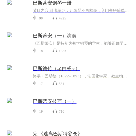
巴斯蒂安钢琴一册
节目内容:跟弹练习，让练琴不再枯燥，入门变得简单，每一首曲子用慢速的形式跟练，让练习从一开始就有意识锻炼耳朵聆听能力，慢慢形成思维习惯，转化成下意识，节奏得到训练，不抢拍，不拖拍，成就了乐感，让自己慢下来享受音乐的美
90
4925
巴斯蒂安（一）演奏
《巴斯蒂安》是特别为初学钢琴的学生，能够正确学习钢琴演奏基础而设计的一套有趣的、内容全面的钢琴教材。教材采用循序渐进的多种教学法，让学生学习到各种基础的节奏类型、音程、和弦、音阶、音乐记号和术语。希望本专辑能对各位琴童的学习有所帮助，后...
18
1383
巴斯德传（老白杨ss）
路易・巴斯德（1822–1895），法国化学家、微生物学家，被誉为微生物学之父。曲颈瓶实验推翻自然发生论，发明沿用至今的巴氏消毒法。探明蚕病成因挽救法国丝绸产业，研发炭疽、狂犬病减毒疫苗，奠定现代免疫学基础。他建立病原微生物学说，推动医疗无菌理...
17
561
巴斯蒂安技巧（一）
19
716
完|《逃离巴斯特谷仓》