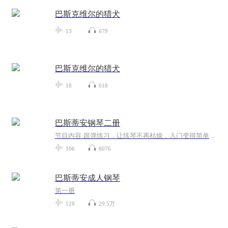
巴斯克维尔的猎犬
13
679
巴斯克维尔的猎犬
18
618
巴斯蒂安钢琴二册
节目内容:跟弹练习，让练琴不再枯燥，入门变得简单，每一首曲子用慢速的形式跟练，让练习从一开始就有意识锻炼耳朵聆听能力，慢慢形成思维习惯，转化成下意识，节奏得到训练，不抢拍，不拖拍，成就了乐感，让自己慢下来享受音乐的美主播介绍:想在有声世界...
106
8076
巴斯蒂安成人钢琴
第一册
128
29.5万