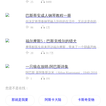
25
9490
巴斯蒂安成人钢琴教程一册
你决定将弹奏钢琴融入到你的生活中，无论这是你的第一次尝试，还是你正在进修的课程。我都希望你的经历能带给你愉悦和乐趣，我对于你的努力给予最美好的祝愿。
86
2万
福尔摩斯5：巴斯克维尔的猎犬
摩蒂默医生前来拜访福尔摩斯，带来了一个阴森恐怖的传说，和一个令人毛骨悚然的案子。却没有人知道，这个让人分不清虚幻还是现实的故事将成为一个萦绕在巴斯克维尔一家身边的噩梦。新星出版社悬疑推理图书大系“午夜文库”根据公认权威英译本翻译侦探文学...
20
31.7万
一只狼在放哨-阿巴斯诗集
阿巴斯·基阿鲁斯达米（Abbas Kiarostami，1940-2016），出生于德黑兰，导演、剧作家、制作人、剪辑师。 1989年，凭借《何处是我朋友家》获洛加诺国际电影节金豹奖。1997年，阿巴斯凭借《樱桃的滋味》赢得戛纳电影节金棕榈奖。1999年，《随风而逝》获 威尼...
1
191
您是不是在找：
那就是我要的兔斯基
阿斯卡大陆
卡斯奇亚物语