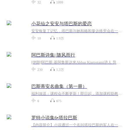
32
1099
小花仙之安安与塔巴斯的爱恋
安安恢复了记忆，塔巴斯与她和椿和曼达终究会在一起吗？
10
1.9万
阿巴斯诗集| 随风而行
[伊朗]阿巴斯·基阿鲁斯达米Abbas Kiarostami诗人 导演 摄影师
230
1.3万
巴斯蒂安名曲集（第一册）
福利放送：课程会不断更新！即日起，添加课程助教微信的学员（1 8 9 1 3 8 3 4 8 7 9），可获得提前观看整套教学权限...张芳沈阳音乐学院钢琴系教授、前钢琴系主任，雅马哈签约艺术家，中国音乐家协会钢琴协会理事。 1983年张芳教授毕业于沈阳音乐学院附中并考入我院钢琴系，在校期间曾借读于上海音乐学院。1987年本科毕业并于当年考上沈阳音乐学院钢琴系硕士研究生，她曾经先后师从于俞家瑛、许路珈、亚历克斯•阿巴扎、韩曼云、吴乐懿、朱亚芬等教授。课程特...
6
675
罗特小说集6•塔拉巴斯
【内容简介】小说通过一个名叫塔拉巴斯的军人在一战前后的命运沉浮，展现出第一次世界大战所带来的时代更迭，也让读者从中得以管窥当时奥匈帝国边境上的民生潦倒之态。小说深刻塑造了塔拉巴斯这一形象，书写了他从杀人不眨眼的战争狂人，到甘愿放弃一切威...