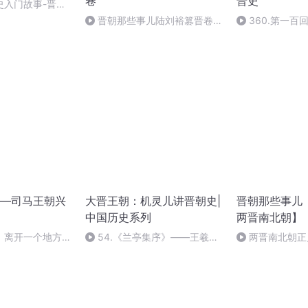
卷
晋史
史入门故事-晋朝
花蜂侠幼儿电台
晋朝那些事儿陆刘裕篡晋卷
360.第一百
028
失，迫禅位晋祚永
—司马王朝兴
大晋王朝：机灵儿讲晋朝史|
晋朝那些事儿
中国历史系列
两晋南北朝】
、离开一个地方，
54.《兰亭集序》——王羲之
两晋南北朝正史
于你（完）
作品之说存疑，一墓碑出土，争
论又起