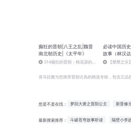
癫狂的晋朝|八王之乱|魏晋
必读中国历史 
南北朝历史|《太平年》
故事（林汉达
314癫狂的晋朝：桃花源的故
【靡靡之乐
事【完】
主偏爱亡国音
喜马拉雅为您推荐晋朝古风的精选专辑，包含正品
梦回大唐之晋阳公主
新晋修
您是不是在找：
晋江文学城系统
晋封天下
斗破苍穹故事听读
隔壁小李
最新搜索推荐：
晋说新语
晋朝天下