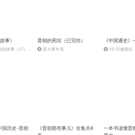
故事》
晋朝的死结（已完结）
《中国通史》
北朝故事（27）
晋大事年表
09.苻健南征
中国历史-晋朝
《晋朝那些事儿》全集共6
一本书读懂晋