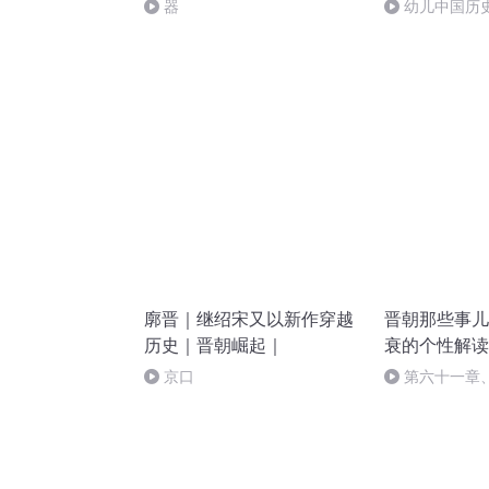
器
幼儿中国历
下-五柳先生-
廓晋｜继绍宋又以新作穿越
晋朝那些事儿
历史｜晋朝崛起｜
衰的个性解读
京口
第六十一章
风景就不再属