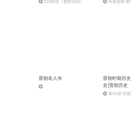
022科技（暂时完结）
风骨晋朝 第
余响・主题曲
晋朝名人传
晋朝时期历史
史|晋朝历史
第54章 刘