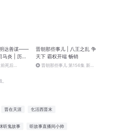
 明达善谋——
晋朝那些事儿 | 八王之乱 争
马炎 | 历史
天下 霸权开端 畅销
 生前死后
晋朝那些事儿 第156集 新的
时代
载。
晋在天涯
乞活西晋末
晋城鬼事
东晋传记
燃晋风云
咪听鬼故事
听故事直播间小帅