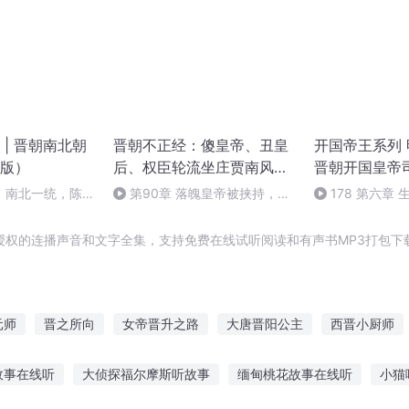
| 晋朝南北朝
晋朝不正经：傻皇帝、丑皇
开国帝王系列
版）
后、权臣轮流坐庄贾南风刘
晋朝开国皇帝司
裕
人物
】南北一统，陈后
第90章 落魄皇帝被挟持，张
178 第六章
（下）
方逼宫迁都长安
54（完）
授权的连播声音和文字全集，支持免费在线试听阅读和有声书MP3打包下
元师
晋之所向
女帝晋升之路
大唐晋阳公主
西晋小厨师
重生之十福晋
西晋世子
晋云评史学
风起三晋
晋美无双
故事在线听
大侦探福尔摩斯听故事
缅甸桃花故事在线听
小猫