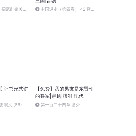
三国|晋朝
回 招寇乱秦关再
中国通史（第四卷） 42 晋朝
终 05
·除害英雄周处
【 评书形式讲
【免费】我的男友是东晋朝
的将军|穿越|脑洞|现代
演义 (86)
第一百二十四章 番外