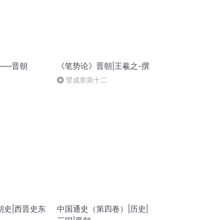
——晋朝
《笔势论》晋朝|王羲之-撰
譬成章第十二
朝史|西晋史东
中国通史（第四卷）|历史|