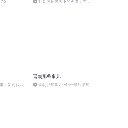
12)
150.凉州烽火下的苍鹰：秃
发树机能
晋朝那些事儿
些事：新时代
晋朝那些事儿045--最后结局