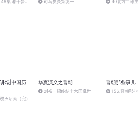
148集 卷十晋亡
司马炎决策统一
90北方二雄主(
・风骨余响
讲坛|中国历
华夏演义之晋朝
晋朝那些事儿
刘裕一招终结十六国乱世
156.晋朝那
（完结）
裕覆灭后秦（完）