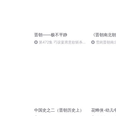
晋朝——极不平静
《晋朝南北朝
第472集 巧设宴席意欲斩杀
雪岗晋朝南
逆子
改制兴周
中国史之二（晋朝历史上）
花蜂侠-幼儿