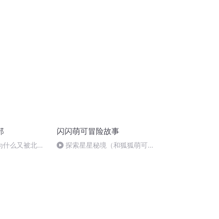
偷听(完）
部
闪闪萌可冒险故事
 02 为什么又被北京
探索星星秘境（和狐狐萌可捉
迷藏）