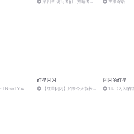
第四章 访问者们，熟睡者与
主播寄语
守护者
红星闪闪
闪闪的红星
- I Need You
【红星闪闪】如果今天就长大
14.《闪闪
（中部号角FM第374期）
局）第十四回