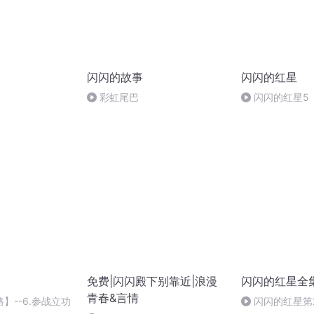
闪闪的故事
闪闪的红星
彩虹尾巴
闪闪的红星5
免费|闪闪殿下别靠近|浪漫
闪闪的红星全
青春&言情
】--6.参战立功
闪闪的红星第