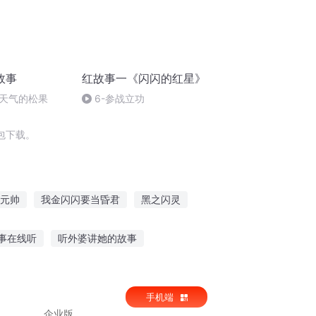
故事
红故事一《闪闪的红星》
天气的松果
6-参战立功
包下载。
元帅
我金闪闪要当昏君
黑之闪灵
快闪开
你好我闪亮的焰火
事在线听
听外婆讲她的故事
让听的故事在线观看
听交响曲编故事
手机端
企业版