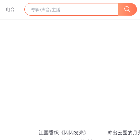
电台
江国香织《闪闪发亮》
冲出云围的月