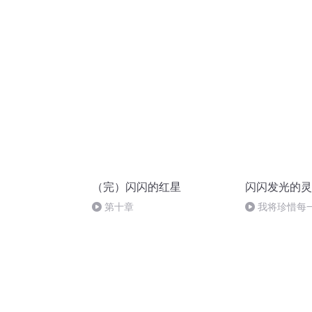
（完）闪闪的红星
闪闪发光的灵
第十章
我将珍惜每