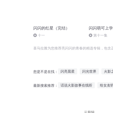
闪闪的红星（完结）
闪闪萌可上学
十一
第十一集
喜马拉雅为您推荐亮闪闪的青春的精选专辑，包含
闪亮晨星
闪光世界
火影
您是不是在找：
闪闪异界游
闪光传说
闪
话说火影故事在线听
给女友
最新搜索推荐：
我才不是金闪闪
剑名闪闪惹
宝宝听鱼的故事大全
迪奥搞
刚睡醒听什么故事好呢
玩家
云剪辑