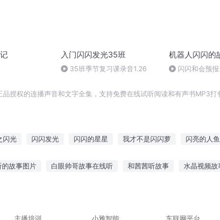
记
入门闪闪发光35班
机器人闪闪的
35班季节复习课录音1.26
闪闪和会预报
正品授权的连播声音和文字全集，支持免费在线试听阅读和有声书MP3打
之闪光
闪闪发光
闪闪的星星
我才不是闪闪萝
闪亮的人鱼
亮中华之异界开发团
今夜星光闪闪
重生之闪光时代
仙君妖王
听的故事图片
白眼帅哥故事在线听
和茜茜听故事
水晶视频故
人爱
闪亮女声gl
天闪之星
笑故事在线听
宝宝听故事听歌哪个号
听六哥讲故事在线听
不
日常故事在线听
宝宝听故事之后害怕关灯
主播培训
小雅智能
车联网平台