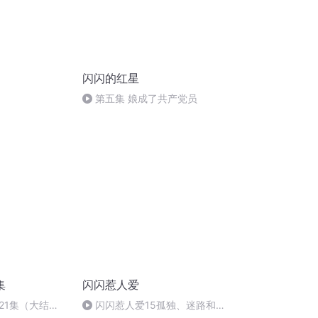
闪闪的红星
第五集 娘成了共产党员
集
闪闪惹人爱
21集（大结
闪闪惹人爱15孤独、迷路和