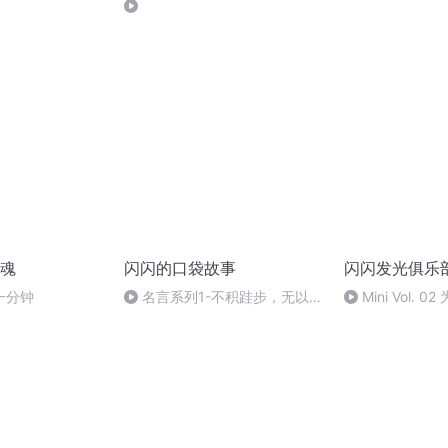
局）
魂
闪闪的口袋故事
闪闪发光俱乐
一分钟
名言系列1-不积跬步，无以至
Mini Vol.
千里
留住了一年