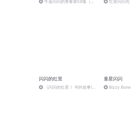
牛逼闪闪的青春第59集（大
红星闪闪亮
结局）【精】
闪闪的红里
童星闪闪
《闪闪的红星 》书外故事(6)
Bizzy Bone 
李心田 朗读郑荣