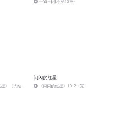
干物王闪闪(第13章)
闪闪的红星
的红星》（大结
《闪闪的红星》10-2（完
结）