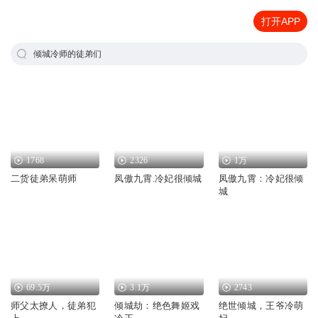
打开APP
倾城冷师的徒弟们
1768
2326
1万
二货徒弟呆萌师
凤傲九霄.冷妃很倾城
凤傲九霄：冷妃很倾
城
69.5万
3.1万
2743
师父太撩人，徒弟犯
倾城劫：绝色舞姬戏
绝世倾城，王爷冷萌