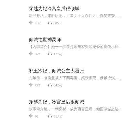
穿越为妃冷宫皇后很倾城
新书开坑，来听听吧，且看女主大杀四方，爆笑来袭。她，一朝穿越，成为西宫皇后，倾国倾城之姿却被少年帝王无情废弃。他，少年天子，冷酷无情，却在一次次与她敌对时而失了心。他，漠北战神，雄心万丈，却对她一见倾心。他，敌国暴君，傲视天下，嗜血残暴...
166
6855
倾城绝世神灵师
【内容简介】她十一岁前是欧阳家受尽宠爱的痴傻小姐，十一岁后是全大陆无人不知的少年鬼才。才貌双全是她，惊才艳世是她。她清冷、圣洁、腹黑。一朝穿越，她决定忘却前世伪善的父母，恶毒的妹妹，潇洒、肆意过一生。从此大陆上鬼才崛起。炼器，小case，那...
822
17.8万
邪王冷妃，倾城公主太嚣张
九年前，凌换意被人下药毒害，娘亲惨死，爹爹冷漠。为救性命，被连夜送上雪山。九年后，她一袭白衣归来，素手杀伐。九年前的事吗？别急，一件一件慢慢来，斗庶母，战姐妹，夺封号……姻缘自有天注定，一代军神想娶我？没问题，满足以下条件即可入选：世家...
292
54.5万
穿越为妃，冷宫皇后很倾城
故事简介她，一朝穿越，成为西宫皇后，倾国倾城之姿却被少年帝王无情废弃。他，少年天子，冷酷无情，却在一次次与她敌对时而失了心。他，漠北战神，雄心万丈，却对她一见倾心。他，敌国暴君，傲视天下，嗜血残暴，却奈何英雄气短，儿女情长。在遭人屡次背...
66
31.4万