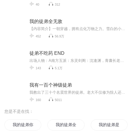
40
312
我的徒弟全无敌
【内容简介】一朝穿越，拥有点化万物之力。雪白的小兔子，变成了吞噬万界的呆萌萝莉。落寞的菜鸡剑客，变成了一剑无敌的绝世剑仙。这是一个佛系少年带着一堆无敌徒儿浪迹天下的欢乐故事。【作者简介】作者赵碧婷，网络小说作家，文风新奇，文笔幽默 ，善于...
452
56.9万
徒弟不吃药 END
出场人物：A南方五派：东灵剑阁：沈逢渊，青囊长老释英（叶），顾余生（风奕），执法长老徐听松，片玉长老，胜邪长老，文溯长老，牧海灯（花），元如，沐音前长老，红袖前长老，林斜前长老御剑山庄：云中行，云倒仙，闻人越天岭宗：天方子，万岳子，冰蚕子...
143
5.1万
我有一百个神级徒弟
我教出了三十个名震世界的徒弟。老大不仅修为惊人还创建了古武世家。老二成了首富还说自己一无所有。老三有一个美得冒泡的大明星女儿。
160
5011
您是不是在找：
我的徒弟你惹不起
我的徒弟全是大佬
我的徒弟是神明