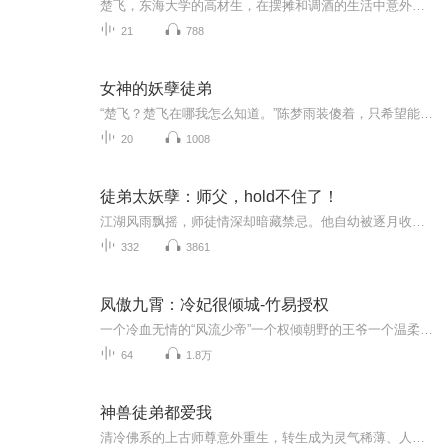
楚飞，东海大学的高材生，在摆摊和调酒的生活中意外救了一名神秘女子，并发现一本奇特的黑书。黑书融入他体内后，他开始了奇幻的修炼之旅。在美女师父叶岚的指导下，他修炼九黎决，逐渐提升实力。然而，他的生活并不平静，不仅要应对经济的窘迫，还要面对...
21
788
女神的妖孽徒弟
“楚飞？楚飞在哪我怎么知道。”陈梦雨装傻着，只希望能骗到他。罗宏自然又不傻，一观察便注意到了那紧关的房门。什么都不管，直接过去一脚便直接强行把门踹了开来。而衣服上还全是血正打着坐疗伤的楚飞也露了出来。
20
1008
徒弟太妖孽：师父，hold不住了！
江湖风雨飘摇，师徒情深却暗藏禁忌。他自幼被逐月收养，在清冷孤傲的师傅庇护下长大，却在岁月流转中悄然沦陷。面对叶家与江家的纷争，以及叶秋痕、张群等人的介入，他的心绪愈发复杂。为寻破局之法，他踏上血雨腥风的旅程，步步为营，只为与师傅共度余生...
332
3861
凤傲九霄：冷妃很倾城-竹易授权
一个冷血无情的“风流少帝”一个权倾朝野的王爷一个温柔痴情的师兄一个游戏花丛的男人一个谪仙般的其武天国国医且看一个魔教教主养大的绝色妖女的爱恨情仇与这么一群男人的交锋中经历情爱 权谋 残酷的折磨后。。。究竟能否成就神仙眷侣。。。是有情是无情...
64
1.8万
神兽徒弟都爱我
清冷佛系的上古师尊意外重生，转生成为灵气稀薄、人人可欺的弱小宗门女修。世人皆以为她资质平庸、一无是处，却不知她身怀上古血脉，天生能驯服世间凶煞神兽。她收下的几名徒弟，个个身份不凡、本性暴戾难驯：有冰封万里的龙族少主，有嗜血霸道的九尾妖狐...