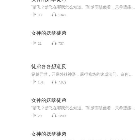
“楚飞？楚飞在哪我怎么知道。”陈梦雨装傻着，只希望能骗到他。罗宏自然又不傻，一观察便注意到了那紧关的房门。什么都不管，直接过去一脚便直接强行把门踹了开来。而衣服上还全是血正打着坐疗伤的楚飞也露了出来。
33
1348
女神的妖孽徒弟
21
737
徒弟各各想造反
穿越异世，开启外挂神器，获得修炼的速成法门。奈何，来自异界，天道不容，无法修炼。只能广收徒，多授业。却不想——大徒弟武功盖世；二徒弟丹术无双；三徒弟万古唯一僵尸王…六徒弟绣花针里造河山，七徒弟神级厨艺能调绝品香。横空而出的娃娃军团，所向...
101
7.9万
女神的妖孽徒弟
“楚飞？楚飞在哪我怎么知道。”陈梦雨装傻着，只希望能骗到他。罗宏自然又不傻，一观察便注意到了那紧关的房门。什么都不管，直接过去一脚便直接强行把门踹了开来。而衣服上还全是血正打着坐疗伤的楚飞也露了出来。
20
1200
女神的妖孽徒弟