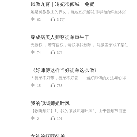
凤傲九霄｜冷妃很倾城｜免费
她是魔教教主的养女，自她五岁起就用毒物的鲜血沐浴，长大后美艳动人，因与权倾朝野的霸道王爷进行了一场灵肉交易，从而入宫成为“风流少帝”的女人，经历情爱，权谋，残酷的折磨后，是否能与他终成神仙眷侣…...
62
3.7万
穿成病美人师尊徒弟重生了
无授权 ，若有侵权，请联系我删除 。沈微雪穿成了某仙侠文里的病美人师尊， 按原剧情，他会在唯一的徒弟化妖时大义灭亲，一剑穿心，亲自送徒弟上死路。 沈微雪穿来时，小徒弟还是个乖乖巧巧的小少年， 他捏了捏小徒弟因为受伤太重、而收不回去的毛绒绒耳朵尖， 决定好好养徒弟，争取让小徒弟不要再误入歧途。 一切都很顺利，直到某天沈微雪病发， 昏昏沉沉中他被人抱了起来，一只手抚上了他的胸膛， 而小徒弟柔软的唇抵在他耳边，轻声呢喃：“师尊前世杀我时，心也是这般冷吗？” 半昏迷中的沈微雪：“……” 好好说话，先把手拿开。 表面温顺切开黑徒弟攻，半妖，本体狼，毛绒绒。 温柔洒脱病美人师尊受，颜控，热爱毛绒绒
74
3万
《好师傅这样当好徒弟这么做》
＊徒弟不好带，徒弟不好管……当好师傅的方法与心得尽在书中；刚入职眼前黑，工作没重点……学会做一名好徒弟我们告诉你。＊老员工当师傅不再畏惧，新员工做徒弟不再迷惘。＊亲其师，则信其道；信其道，则循其步。解开师徒矛盾那个结，让教与学更顺畅有效...
15
733
我的倾城师姐叶风
【收听须知】1、我的倾城师姐叶风2、由于音频节目更新的比较慢，如想快速阅读小说文字版的全部章节，请在微信中搜索公/众/号【黑葡萄文学】，关注后，并在公/众/号中回复：【355】，便可快速阅读小说文字版全集。（注意：需要在公/众/号中回复才有效哦）
2
191
女神的妖孽徒弟