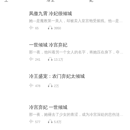
上
冷王
妃
凤傲九霄 冷妃很倾城
她---是魔教第一美人，却被卖入皇宫饱受摧残。他---是天下第一绝情帝王，却不知不觉懂得了情为何物。猜忌、利用、逃离、背叛......最终他们能否走到一起？每天下午6点更新一集，欢迎大家点赞、评论、转发哦！
65
3950
一世倾城 冷宫弃妃
那一夜，他叫着另一个女人的名字，将她压在身下，夺去了她的贞洁…那一天，她跪在他的脚下苦苦哀求，她什么都不要，只想要出宫，做个平凡女人…几个风神俊秀的天家皇子，一个心如止水的卑微宫女…当他们遇上她，是一场金风玉露的相逢，还是一阙山河动荡的...
241
13.1万
冷王盛宠：农门弃妃太倾城
478
2万
冷宫弃妃 一世倾城
那一夜，她褪去了少女的青涩，成为冷宫深处的悲伤涟漪……那一天，她跪在他的脚下苦苦哀求，她什么都不要，只想要出宫，做个平凡女人…几个风神俊秀的天家皇子，一个心如止水的卑微宫女…当他们遇上她，是一场金风玉露的相逢，还是一阙山河动荡的哀歌……...
577
5.8万