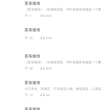
苏东坡传
《苏东坡传》，作者林语堂。书中讲述苏东坡是一个秉性难改的乐天派，是悲天悯人的道德家，是散文作家，是新派的画家，是伟大的书法家，是酿酒的实验者，是工程师，是假道学的反对派，是瑜伽术的修炼者，是佛教徒，是士大夫，是皇帝的秘书，是饮酒成性者，是心肠慈悲的法官，是政治上的坚持己见者，是月下的漫步者，是诗人，是生性诙谐爱开玩笑的人。但是这还不足以道出苏东坡的全部……苏东坡比中国其他的诗人更具有多面性天才的丰富感、变化感和幽默感，智能优异，心灵却像天真的小孩——这种混合等于耶稣所谓蛇的智慧加上鸽子的温文。
9
1610
苏东坡传
42
2316
苏东坡传
《苏东坡传》，作者林语堂。书中讲述苏东坡是一个秉性难改的乐天派，是悲天悯人的道德家，是散文作家，是新派的画家，是伟大的书法家，是酿酒的实验者，是工程师，是假道学的反对派，是瑜伽术的修炼者，是佛教徒，是士大夫，是皇帝的秘书，是饮酒成性者，是心肠慈悲的法官，是政治上的坚持己见者，是月下的漫步者，是诗人，是生性诙谐爱开玩笑的人。但是这还不足以道出苏东坡的全部……苏东坡比中国其他的诗人更具有多面性天才的丰富感、变化感和幽默感，智能优异，心灵却像天真的小孩——这种混合等于耶稣所谓蛇的智慧加上鸽子的温文。
88
3674
苏东坡传
大江东去，浪淘尽，千古风流人物。故垒西边，人道是，三国周郎赤壁。乱石穿空，惊涛拍岸，卷起千堆雪。江山如画，一时多少豪杰。遥想注7公瑾当年，小乔初嫁了，雄姿英发。羽扇纶巾，谈笑间，樯橹灰飞烟灭。故国神游，多情应笑我，早生华发。人生如梦，一尊...
10
341
苏东坡传