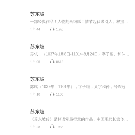
苏东坡
一部经典作品！人物刻画细腻！情节起伏吸引人。根据听众的喜好而精选，声音清晰，感染力强。感情色彩浓厚。。就是对我们的最大支持和厚爱。每天加班很辛苦，您就动动手指支持一下吧！一部经典作品！人物刻画细腻！情节起伏吸引人。根据听众的喜好而精选，声音清晰，感染力强。感情色彩浓厚。。就是对我们的最大支持和厚爱。每天加班很辛苦，您就动动手指支持一下吧！一部经典作品！人物刻画细腻！情节起伏吸引人。根据听众的喜好而精选，声音清晰，感染力强。感情色彩浓厚。。就是对我们的最大支持和厚爱。每天加班很...
44
1.9万
苏东坡
苏轼，（1037年1月8日-1101年8月24日）字子瞻、和仲，号铁冠道人、东坡居士，世称苏东坡、苏仙，汉族，眉州眉山（四川省眉山市）人，祖籍河北栾城，北宋著名文学家、书法家、画家，历史治水名人。苏轼是北宋中期文坛领袖，在诗、词、散文、书、画等方面取...
95
8612
苏东坡
苏轼（1037年—1101年），字子瞻，又字和仲，号铁冠道人、东坡居士，世称苏东坡。眉州眉山（今四川省眉山市）人，北宋文学家，书法家、画家，历史治水名人。 与父苏洵、弟苏辙三人并称“三苏”。 嘉祐二年（1057年），参加殿试中乙科 ，赐进士及第（一说...
10
1180
苏东坡
《苏东坡传》是林语堂最得意的作品，中国现代长篇传记开标立范之作。苏东坡是一个无可救药的乐天派、一个伟大的人道主义者、一个百姓的朋友、一个大文豪、大书法家、创新的画家、造酒试验家、一个工程师、一个憎恨清教徒主义的人、一位瑜伽修行者佛教徒、...
28
1968