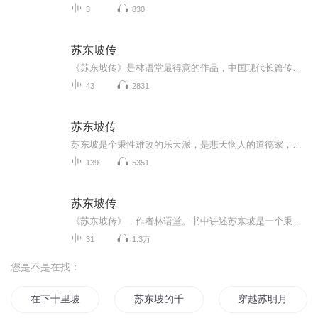
3
830
苏东坡传
《苏东坡传》是林语堂最得意的作品，中国现代长篇传记开标立范之作。苏东坡是一个无可救药的乐天派、一个伟大的人道主义者、一个百姓的朋友、一个大文豪、大书法家、创新的画家、造酒试验家、一个工程师、一个憎恨清教徒主义的人、一位瑜伽修行者佛教徒、...
43
2831
苏东坡传
苏东坡是个秉性难改的乐天派，是悲天悯人的道德家，是黎民百姓的好朋友，是散文作家，是新派的画家，是伟大的书法家，是酿酒的实验者，是工程师，是假道学的反对派，是瑜伽术的修炼者，是佛教徒，是士大夫，是皇帝的秘书，是饮酒成屁者，是心肠慈悲的法官...
139
5351
苏东坡传
《苏东坡传》，作者林语堂。书中讲述苏东坡是一个秉性难改的乐天派，是悲天悯人的道德家，是散文作家，是新派的画家，是伟大的书法家，是酿酒的实验者，是工程师，是假道学的反对派，是瑜伽术的修炼者，是佛教徒，是士大夫，是皇帝的秘书，是饮酒成性者，是心肠慈悲的法官，是政治上的坚持己见者，是月下的漫步者，是诗人，是生性诙谐爱开玩笑的人。但是这还不足以道出苏东坡的全部……苏东坡比中国其他的诗人更具有多面性天才的丰富感、变化感和幽默感，智能优异，心灵却像天真的小孩——这种混合等于耶稣所谓蛇的智慧加上鸽子的温文。
31
1.3万
您是不是在找：
在下十里坡剑神
苏东坡的千年魔咒
穿越苏明月