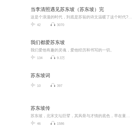
当李清照遇见苏东坡（苏东坡）完
这是个浪漫的时代，到底是苏翁的诗文温暖了这个时代?还是这个时代的浪漫渲染了这位文人的一生?让我们跟随着这温润的文字，一起前行!大家也可以同时收听《当李清照遇见苏东坡》的李清照篇章，一起品味这两位文人的不同风采!
42
3070
我们都爱苏东坡
我们爱他有趣的灵魂，爱他经历和书写的一切。
134
9.3万
苏东坡词
10
397
苏东坡传
苏东坡，北宋文坛巨擘，其风骨与才情的底色，早在童年便由母亲程氏悉心铺就。幼时读《范滂传》，他问母亲“若我学范滂，您愿否？”，程氏答“你能为范滂，我为何不能为范滂之母”——这番对话，将“家国情怀”与“刚正气节”深植其心，成为他一生的精神锚...
46
1586