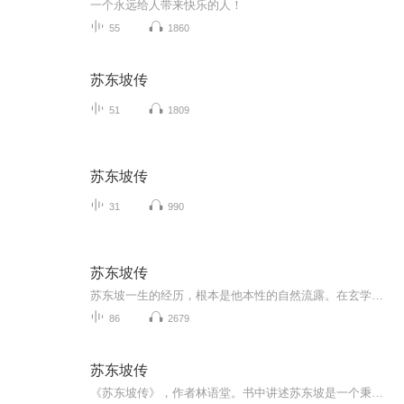
一个永远给人带来快乐的人！
55
1860
苏东坡传
51
1809
苏东坡传
31
990
苏东坡传
苏东坡一生的经历，根本是他本性的自然流露。在玄学上，他是个佛教徒，他知道生命是某种东西刹那间的表现，是永恒的精神在刹那间存在躯壳之中的形式，但是他却不肯接受人生是重担、是苦难的说法——他认为那不尽然。至于他本人，是享受人生的每一划时光。...
86
2679
苏东坡传
《苏东坡传》，作者林语堂。书中讲述苏东坡是一个秉性难改的乐天派，是悲天悯人的道德家，是散文作家，是新派的画家，是伟大的书法家，是酿酒的实验者，是工程师，是假道学的反对派，是瑜伽术的修炼者，是佛教徒，是士大夫，是皇帝的秘书，是饮酒成性者，...