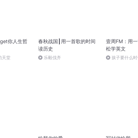
get你人生哲
春秋战国┃用一首歌的时间
壹周FM：用
读历史
松学英文
的天堂
乐毅伐齐
孩子要什么时
呢？（下）【壹