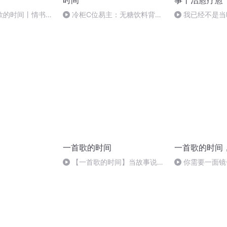
时间
事丨治愈疗愈
歌的时间丨情书特
冷柜C位易主：无糖饮料背后
我已经不是当
亲爱的你怎么不在
的消费迭代与行业变局
了
一首歌的时间
一首歌的时间
【一首歌的时间】当故事说到
你需要一面镜
一半就一半，解散该放就放。