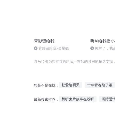
背影留给我
听AI给我播
背影留给我-吴星娆
摊牌了，我是
喜马拉雅为您推荐再给我一首歌的时间的精选专辑
把爱给明天
十年青春给了谁
您是不是在找：
我给神仙当老师
给你我的一
想听鬼片故事在线听
听障爱
最新搜索推荐：
想听我给你唱首歌吗
我说给
眼睛的故事在线听
讲故事吕