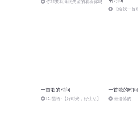
的时间
你非要我满眼失望的看着你吗
【给我一首
辑】第九期《
我身边》
一首歌的时间
一首歌的时间
DJ墨语-【好时光，好生活】
最遗憾的