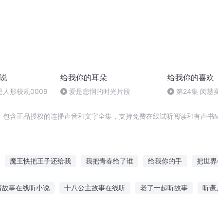
小说
给我你的耳朵
给我你的喜欢
人形校规0009
爱是悲悯的时光片段
第24集 闵慧
，包含正品授权的连播声音和文字全集，支持免费在线试听阅读和有声书M
魔王快把王子还给我
我把青春给了谁
给我你的手
把世界
生
说给谁听
我要说给你听
不小心嫁给了世界首富
嫁给首
情故事在线听小说
十八公主故事在线听
老了一起听故事
听谦
你听吧
给你我的小心心
要穿就给我好好穿
不韦在线听
大壮救人故事在线听
听老鹰讲故事推荐理由
小儿