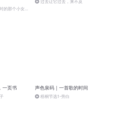
过去让它过去，来不及
时的那个小女孩
，一页书
声色泉码｜一首歌的时间
子
梧桐节选1-旁白