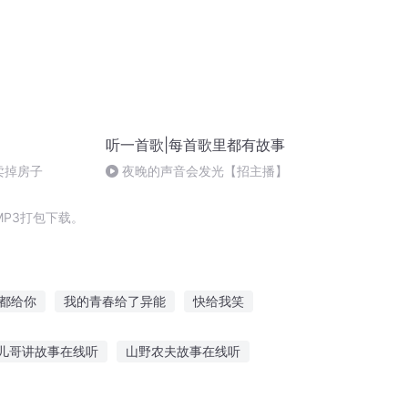
听一首歌|每首歌里都有故事
卖掉房子
夜晚的声音会发光【招主播】
P3打包下载。
都给你
我的青春给了异能
快给我笑
富的日子
给我一个女人
我给你的是青春
儿哥讲故事在线听
山野农夫故事在线听
mp3听故事
26秒听哭的故事