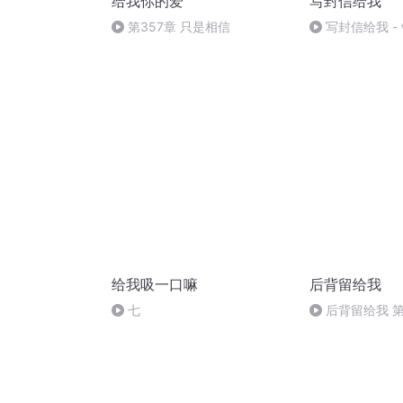
给我你的爱
写封信给我
第357章 只是相信
写封信给我 -
给我吸一口嘛
后背留给我
七
后背留给我 第