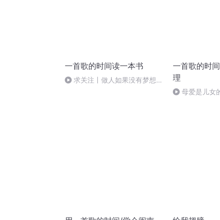
一首歌的时间读一本书
一首歌的时间
理
求关注丨做人如果没有梦想，
跟咸鱼有什么区别❓丨《骆驼祥
母爱是儿女
子》#梦想#挫折