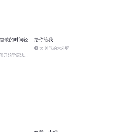
一首歌的时间轻
给你给我
to 帅气的大外呀
候开始学语法
周英语小学问】