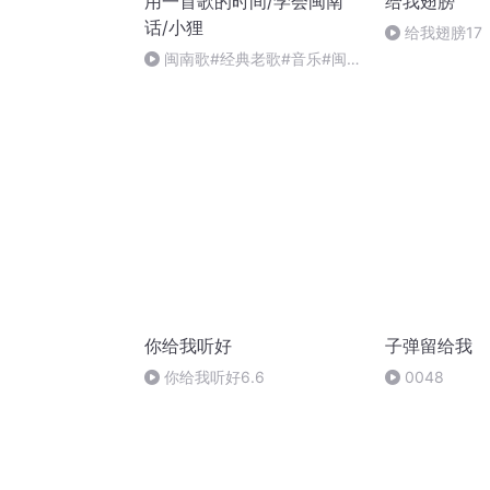
用一首歌的时间/学会闽南
给我翅膀
话/小狸
给我翅膀17
闽南歌#经典老歌#音乐#闽南
语#我是福建人
你给我听好
子弹留给我
你给我听好6.6
0048