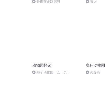
是谁在跳踢踏舞
萤火
动物园怪谈
疯狂动物园
那个动物园（五十九）
火爆驼