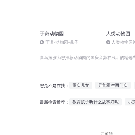
于谦动物园
人类动物园
于谦-动物园-燕子
人类动物园
喜马拉雅为您推荐动物园的国庆音频在线听的精选
重庆儿女
异能重生西门庆
您是不是在找：
大庆第一恶
庆云传奇
庆
教育孩子听什么故事好呢
小
最新搜索推荐：
一线一点一乐园
我变成了女
听大象讲故事原文图片
海贼
西施故事原声在线听
小刘陪
云剪辑