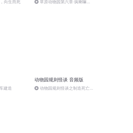
生，向生而死
草原动物园第六章·疯喇嘛
（中）
动物园规则怪谈 音频版
车建造
动物园规则怪谈之制造死亡 -
全一期