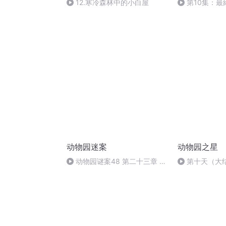
12.寒冷森林中的小白屋
第10集：
留下的意義（
动物园迷案
动物园之星
动物园谜案48 第二十三章 心
第十天（大
灵解毒剂(大结局) 朗读者铭君