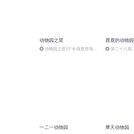
动物园之星
鹿鹿的动物园
动物园之星07:长颈鹿登场，
第二十八期
它们的脖子实在太长了
么帮发情小母
一二一动物园
摩天动物园