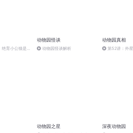
动物园怪谈
动物园真相
，绝育小公猫是怎
动物园怪谈解析
第52讲：外
猫缓解发情焦虑的
动物园之星
深夜动物园