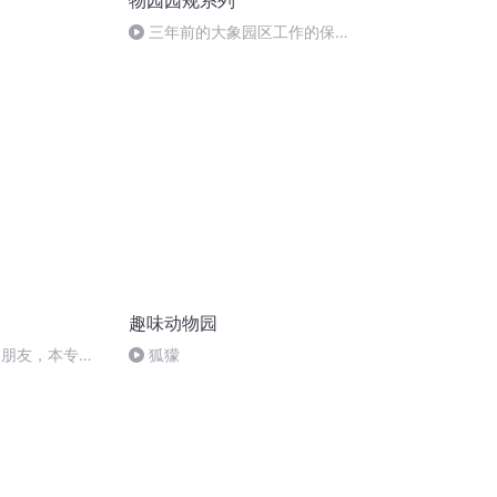
物园园规系列
三年前的大象园区工作的保安
贴在安保室里的便签条
趣味动物园
的朋友，本专辑
狐獴
我们再见！）