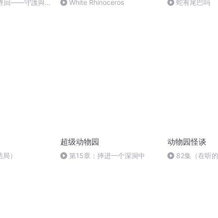
最終回——守護與
White Rhinoceros
蛇有尾巴吗
大結局）
超级动物园
动物园怪谈
结局）
第15章：摔进一个深洞中
82集（在听
完结，下个专辑