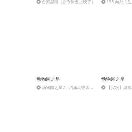
台湾黑熊（新专辑要上映了）
138 向死而
动物园之星
动物园之星
动物园之星2：沼泽动物园加
【实况】游览
入雨林探索区