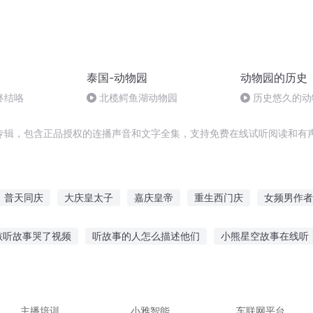
泰国-动物园
动物园的历史
终结咯
北榄鳄鱼湖动物园
历史悠久的动
专辑，包含正品授权的连播声音和文字全集，支持免费在线试听阅读和有声
普天同庆
大庆皇太子
嘉庆皇帝
重生西门庆
女频男作者
余年之长歌行
星空频道
庆阳成长手札
笔频传奇
一人有庆
孩听故事哭了视频
听故事的人怎么描述他们
小熊星空故事在线听
频男主
我穿越到了女频
最新故事在线听
听白雪公主故事画画
免费下载听故事米小圈
你听故事免费阅读
以牙还牙鬼故事在线听
带着耳机听故事的文章
主播培训
小雅智能
车联网平台