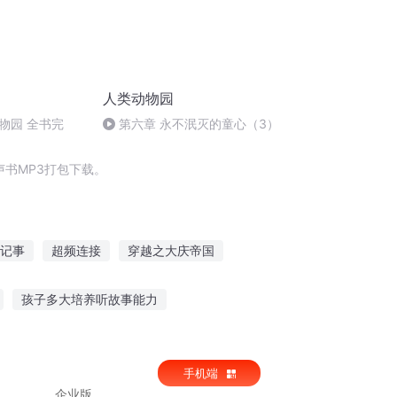
人类动物园
物园 全书完
第六章 永不泯灭的童心（3）
书MP3打包下载。
记事
超频连接
穿越之大庆帝国
我才不想成为女频文的男主角
孩子多大培养听故事能力
你喜不喜欢听故事
周淑怡听故事
手机端
企业版