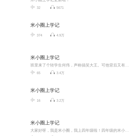
32
5671
米小圈上学记
374
4.9万
米小圈上学记
班里来了个转学生何伟，声称搞笑大王。可他背后又有什么故事呢？
65
3.4万
米小圈上学记
16
3.2万
米小圈上学记
大家好呀，我是米小圈，我上四年级啦！四年级的米小圈会有什么趣事呢？快来收听吧！偷偷告诉你们在四年级里，我竟然摆脱了徐豆豆，而且我还和李黎交换了身体，更重要的是我竟然看见了未来的我，大家想知道我到底做什么吗？快来收听啊！