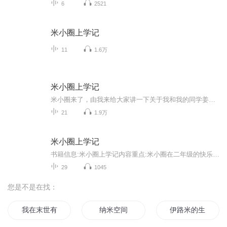
6
2521
米小圈上学记
11
1.6万
米小圈上学记
米小圈来了，由我来给大家讲一下关于我和我的同学姜小牙和铁头之间快乐的故事吧！希望大家都喜欢哦。
21
1.9万
米小圈上学记
书籍信息:米小圈上学记内容重点:米小圈在二年级的快乐时光主播介绍:爱运动、爱足球、爱读书、爱音乐！我是一名二年级的男孩儿哦！推荐人群:当然是和主播一样喜欢米小圈的朋友们
29
1045
您是不是在找：
我在末世有个圈
纳米空间
伊路米的生活