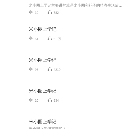
米小圈上学记主要讲的就是米小圈和耗子的精彩生活后来耗子变成了有财快来看看他到底是怎么回事没想到姜小牙还偷了米小圈的狗这到底是怎么一回事呢？放心我尽量会读好听一点
19
782
米小圈上学记
51
6.1万
米小圈上学记
97
4219
米小圈上学记
10
534
米小圈上学记
米小圈上学记更新啦！