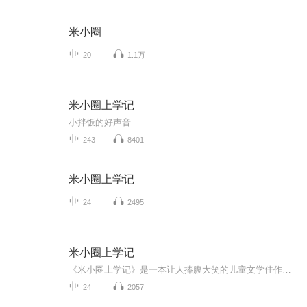
米小圈
20
1.1万
米小圈上学记
小拌饭的好声音
243
8401
米小圈上学记
24
2495
米小圈上学记
《米小圈上学记》是一本让人捧腹大笑的儿童文学佳作，是著名儿童文学家北猫（刘志刚）创作。故事的主人公米小圈是一个既调皮又搞笑的小学生，书中除幽默风趣的故事情节外，还蕴含许多深刻的道理和教育意义。
24
2057