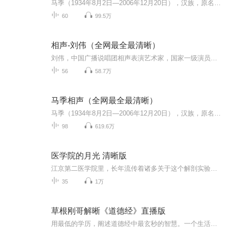
马季（1934年8月2日—2006年12月20日），汉族，原名马树槐，中国相声演员，中国相声第七代传人。1956年，参加了全国职工业余曲艺观摩演出会，凭借相声《都不怨我》获得了全国冠军 ，由此被调入中央广播文工团说唱团，成为专业相声演员并推出了正式的相声处...
60
99.5万
相声-刘伟（全网最全最清晰）
刘伟，中国广播说唱团相声表演艺术家，国家一级演员。刘伟自幼喜爱相声表演艺术，十六岁拜相声表演艺术家马季为师，他的表演热情奔放，欢快流畅，嗓音清脆，歌声甜美，代表了青年人的特点，给人以蓬勃向上的感染。 刘伟多次在相声大赛中获奖，连续几届参加...
56
58.7万
马季相声（全网最全最清晰）
马季（1934年8月2日—2006年12月20日），汉族，原名马树槐，中国相声演员，中国相声第七代传人。1956年，参加了全国职工业余曲艺观摩演出会，凭借相声《都不怨我》获得了全国冠军 [1] ，由此被调入中央广播文工团说唱团，成为专业相声演员并推出了正式的相...
98
619.6万
医学院的月光 清晰版
江京第二医学院里，长年流传着诸多关于这个解剖实验室的神秘玄异故事。故事往往发生在夜半，故事的主角，有变态的嗜尸怪人，有邪恶的厉鬼，有哀怨的孤魂；故事的受害者，无一不是无辜的医学生。每天十一点晚自习结束后，这里就成了学生们心目中的禁区……...
35
1万
草根刚哥解晰《道德经》直播版
用最低的学历，阐述道德经中最玄秒的智慧。一个生活中的屌丝，没有文化、没有技能、没有三观，经历了生活的种种摧残与磨历，与死神殊死搏斗，侥幸捡回一条命后，在圣贤经典里找到了生活下去的希望，立志通过读经典改变命运，经过七年苦读，现分享传播中华...