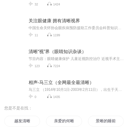
32
1424
关注眼健康 拥有清晰视界
中国生命关怀协会眼疾病预防援助工作委员会科普知识～清晰视界公益中国
11
1199
清晰“视”界（眼睛知识杂谈）
节目内容：眼睛健康保护 儿童近视防控治疗 近视手术主播介绍：资深眼科专家 为您排忧解难适合人群：所有人你将收获：干货满满 不容错过
123
7224
相声-马三立（全网最全最清晰）
马三立 （1914年10月1日-2003年2月11日），出生于天津市，祖籍甘肃省金昌市永昌县，中国著名相声表演艺术家。相声八德之一马德禄之子。回族。曾任中国曲艺家协会顾问、天津市曲艺家协会名誉主席等职。是五、六、七、九届天津市政协委员。 亦是一位德艺双馨...
0
1435
您是不是在找：
越发清晰
亲爱的何晰同学
景晰的睡前故事