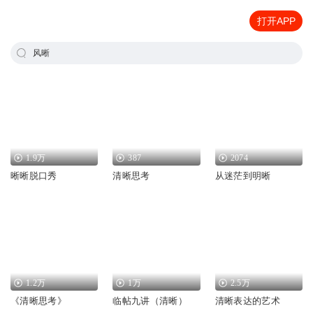
打开APP
风晰
1.9万
387
2074
晰晰脱口秀
清晰思考
从迷茫到明晰
1.2万
1万
2.5万
《清晰思考》
临帖九讲（清晰）
清晰表达的艺术