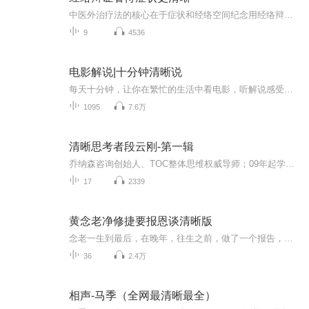
中医外治疗法的核心在于症状和经络空间纪念用经络辩证和自身疾病对症准确，好用，明白医理
9
4536
电影解说|十分钟清晰说
每天十分钟，让你在繁忙的生活中看电影，听解说感受电影中的感动和情感让你的心灵得到滋养。放松心情，感受电影中的人生哲理，领悟人生真谛通过解说，你将更深入地了解电影中的情节和人物感受到电影所传递的真挚情感和人间温暖
1095
7.6万
清晰思考者段云刚-第一辑
乔纳森咨询创始人、TOC整体思维权威导师；09年起学习TOC至今，专注并擅长于TP、营销与销售、商业模式创新等商业领域的咨询和实践。
17
2339
黄念老净修捷要报恩谈清晰版
念老一生到最后，在晚年，往生之前，做了一个报告，这个报告他一生学佛的总结，就是《净修捷要报恩谈》。《净修捷要》是老师作的，夏莲居老居士，也是往生之前最后的著作。念老在晚年，用谈天的方式，毫无拘束，跟大家闲话家常，来解释这一部《净修捷要》...
36
2.4万
相声-马季（全网最清晰最全）