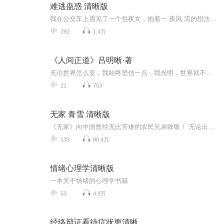
难逃蛊惑 清晰版
我在公交车上遇见了一个包夜女，抱着一.夜风.流的想法我跟她开了房，可没想到她却在我身上种了个鬼胎，从此我便人不人鬼不鬼，并且身负一个转世者，为了活命，我只能去做道士……
292
1.4万
《人间正道》吕明晰·著
无论世界怎么变，我始终坚信一点，我光明，世界就不会黑暗！传统文化最终的落点，一定是改变自己，自己变了，世界就变了！点亮自己，照亮别人。修身为本，正己化人，这会让我们永远光明！怀着对中国传统文化的礼敬，对古圣先贤的礼敬，让我们共同踏上这条...
21
753
无家 青雪 清晰版
《无家》向中国曾经无比苦难的农民兄弟致敬！ 无论出于什么目的，在这部长达数十万字的小说中，老旦最终被塑造成了一个历史的见证人。他用自己卑微的生命见证了中国上个世纪30年代至60年代所经历的苦难。 老旦是个农民，他的理想是守着老婆孩子过日子。但...
135
80.4万
情绪心理学清晰版
一本关于情绪的心理学书籍
53
4.9万
经络辩证看待症状更清晰