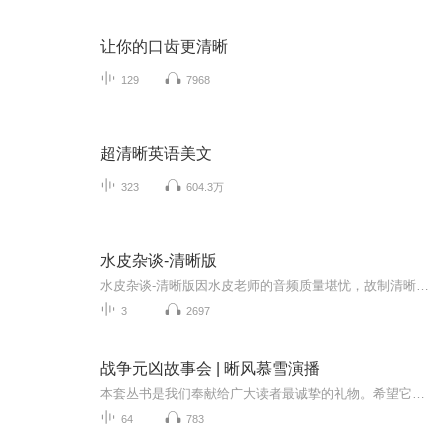
让你的口齿更清晰
129
7968
超清晰英语美文
323
604.3万
水皮杂谈-清晰版
水皮杂谈-清晰版因水皮老师的音频质量堪忧，故制清晰版用于个人成长！
3
2697
战争元凶故事会 | 晰风慕雪演播
本套丛书是我们奉献给广大读者最诚挚的礼物。希望它成为您的良师益友，激励您的人生，启迪您的智慧，成就您的梦想!感动青少年的经典故事经典历史故事感动青少年的经典故事。
64
783