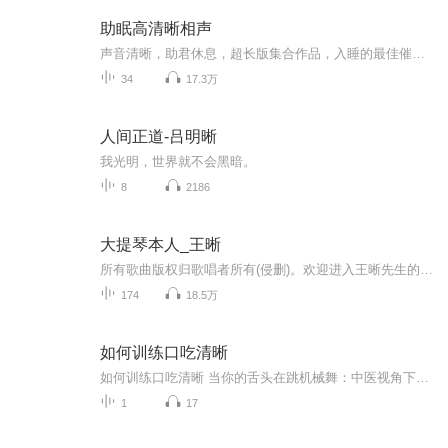
助眠高清晰相声
声音清晰，助君休息，超长版集合作品，入睡的最佳催化剂和好伴侣！
34
17.3万
人间正道-吕明晰
我光明，世界就不会黑暗。
8
2186
大提琴本人_王晰
所有歌曲版权归歌唱者所有(侵删)。欢迎进入王晰先生的音乐世界。这里是王晰先生的往昔与今夕。私心是有一个地方可以听他唱过的歌。如果你也一样的话，那么请慢慢欣赏吧。
174
18.5万
如何训练口吃清晰
如何训练口吃清晰 当你的舌头在跳机械舞：中医视角下的口吃拯救计划每次开口都像在玩"节奏大师"，舌头和嘴唇总在错误的拍子上蹦迪？明明脑子里已经写好了一篇小作文，从嘴里出来却成了"电报加密版"？别急，你需要的不是去耳鼻喉科挂号，而是一套来自中医...
1
17