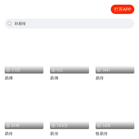
打开APP
卦易传
3.5万
622
1641
易傳
易傳
易传
8190
16.8万
1438
易传
易传
牧易传