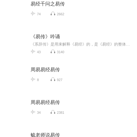
易经千问之易传
74
2662
《易传》吟诵
《系辞传》是用来解释《易经》的，是《易经》的整体概括，用以阐述《易经》的哲学意义，使之不仅是一门占卜，进而成为一套哲学理论。
43
3140
周易易经易传
8
927
周易易经易传
34
2381
毓老师说易传