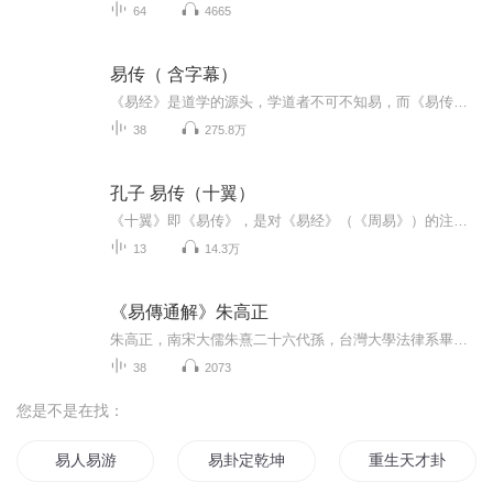
64
4665
易传（ 含字幕）
《易经》是道学的源头，学道者不可不知易，而《易传》是古时讲解周易最权威的著作。 配原文。另：帛书老子原文正在更新中，欢迎关注！
38
275.8万
孔子 易传（十翼）
《十翼》即《易传》，是对《易经》（《周易》）的注释，共有十篇，因此又称《十翼》。孔子精通易经《十翼》孔子所作，孔子率先在理论上突破了这种对自然山水的宗教式态度，我爱大自然更爱自然山水，大自然包涵灾难、地震、龙卷风、恐龙的灭绝等，而自然山...
13
14.3万
《易傳通解》朱高正
朱高正，南宋大儒朱熹二十六代孫，台灣大學法律系畢業，聯邦德國波恩大學哲學博士。朱先生對東、西方的學術高峰——《易經》與康德哲學，都有極為精湛的造詣。
38
2073
您是不是在找：
易人易游
易卦定乾坤
重生天才卦女