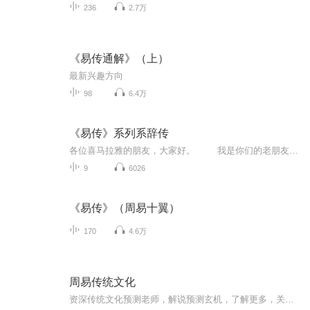
236
2.7万
《易传通解》（上）
最新兴趣方向
98
6.4万
《易传》系列系辞传
各位喜马拉雅的朋友，大家好。 我是你们的老朋友，马卓勤。今天我给大家开启一个新的栏目，易传的系辞传。为什么要讲这个呢？这还要从我看到很多的老师，都讲了很多的《周易》。相传，周文王姬昌所作的《易经》，其内容只包括是《经》的部分，主要是六十四卦和三百八十四爻。后面卦和爻的说明，就是卦辞和爻辞，是周公旦所为。这么组合起来，就作为占卜之用。后来的《易传》，是包含解释卦辞和爻辞的七种文辞共十篇，统称之为《十翼》，据传为孔子和他的弟子所作。
9
6026
《易传》（周易十翼）
170
4.6万
周易传统文化
资深传统文化预测老师，解说预测玄机，了解更多，关注主播老师简介。周易传统文化是中国最古老的智慧之一，周易是用符号系统来描述状态的变易，以阴阳两种元素的阴阳一元论去描述世间万物的变化，表现了中国古典文化的哲学和宇宙观。周易传统文化是中国最古老的智慧之一，周易是用符号系统来描述状态的变易，以阴阳两种元素的阴阳一元论去描述世间万物的变化，表现了中国古典文化的哲学和宇宙观。