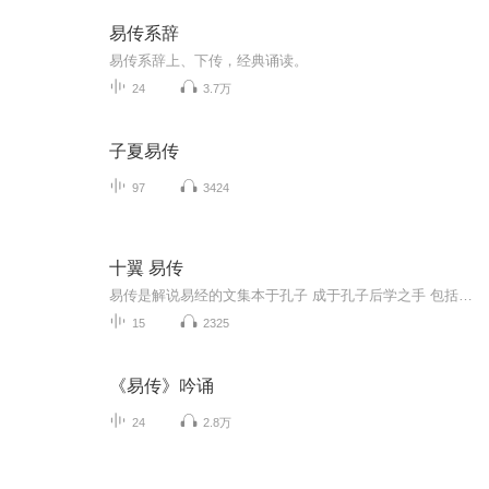
易传系辞
易传系辞上、下传，经典诵读。
24
3.7万
子夏易传
97
3424
十翼 易传
易传是解说易经的文集本于孔子 成于孔子后学之手 包括彖传上下篇 象传上下篇 文言传 系辞传上下角 说卦传序卦传杂卦传成书于战国 自汉代起被称为十翼系辞认为周易是讲圣人之道 可察言可观变可制器可卜占
15
2325
《易传》吟诵
24
2.8万