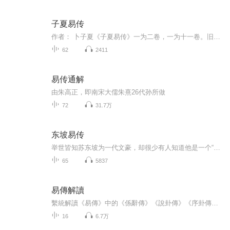
子夏易传
作者： 卜子夏《子夏易传》一为二卷，一为十一卷。旧本题卜子夏（前５０７一？）撰。子夏姓卜名商，春秋末晋国温（今河南温县）人，孔子学生，为莒父宰。孔子死后，到魏国讲学，主张国君要学习《春秋》，吸取历史教训，宣扬“死生有命，富贵在天”等观点...
62
2411
易传通解
由朱高正，即南宋大儒朱熹26代孙所做
72
31.7万
东坡易传
举世皆知苏东坡为一代文豪，却很少有人知道他是一个“易学大师”，曾经写过一本《东坡易传》。苏轼幼时便随眉山道士张易简读书学《易》，少年时欲入山林当道士，终生与道士高人交往频繁，深晓《周易》占卜和“胎息”养生之术，并自称“铁冠道人”。其父苏...
65
5837
易傳解讀
繫統解讀《易傳》中的《係辭傳》《說卦傳》《序卦傳》和《雜卦傳》。
16
6.7万