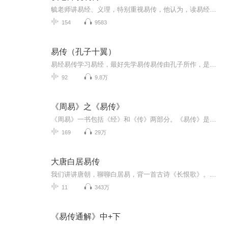
毓老师讲易经、义理，特别重视易传，他认为，读易经应先读易传，读易传可以练习解决问题的智慧。他强调学习易经不语怪力乱神，绝不索隐行怪。想正常事，反对讲鬼话。《易》为智海，取之不尽，用之不竭，是智慧产物不是迷信。《易》之道，即君子之道，每天...
154
9583
易传（孔子十翼）
易经易传学习易经，最好先学易传易传由孔子所作，是为易经插上的10只翅膀简称十翼帮助理解易经顺序及卦爻卦辞象传…
92
9.8万
《周易》之《易传》
《周易》一书包括《经》和《传》两部分。《易传》是一部战国时期解说和发挥《周易》的论文集，其学说据说本于孔子，具体成于孔子后学之手。《易传》共7种10篇，它们是《象传》上下篇、《象传》上下篇、《文言传》、《系辞传》上下篇、《说卦传》、《序卦传...
169
29万
大唐白居易传
我们讲讲唐朝，聊聊白居易，背一首古诗《长恨歌》。我并不想摧毁你那个唐朝，但我很想让你那个唐朝更丰满，更接近他的本来面目。每个人心中都有一个唐朝，这是一种信仰，是一种期盼。唐朝，那些快乐时光，让我们一起走过.....
11
343万
《易传通解》中+下