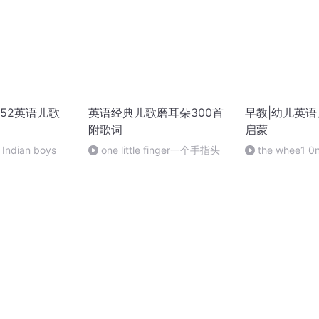
52英语儿歌
英语经典儿歌磨耳朵300首
早教|幼儿英
附歌词
启蒙
e Indian boys
one little finger一个手指头
the whee1 0n