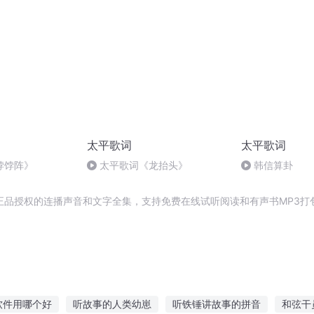
太平歌词
太平歌词
饽饽阵》
太平歌词《龙抬头》
韩信算卦
正品授权的连播声音和文字全集，支持免费在线试听阅读和有声书MP3打
软件用哪个好
听故事的人类幼崽
听铁锤讲故事的拼音
和弦干