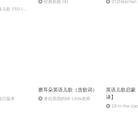
经典歌曲 (4)
012Häschen 
歌 050 I
磨耳朵英语儿歌（含歌词）
英语儿歌启蒙
译】
海日版本
来自美国的Mr Little老师
29.In the c
室里