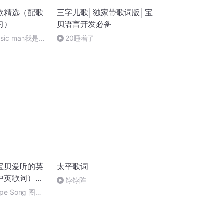
歌精选（配歌
三字儿歌│独家带歌词版│宝
习）
贝语言开发必备
music man我是一
20睡着了
幼儿英语资源尽
）
宝贝爱听的英
太平歌词
中英歌词）磨
饽饽阵
ape Song 图形