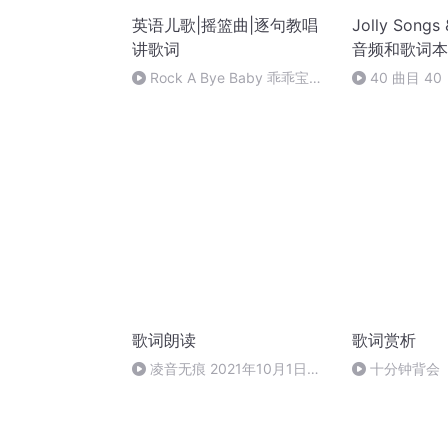
英语儿歌|摇篮曲|逐句教唱
Jolly Songs
讲歌词
音频和歌词本
Rock A Bye Baby 乖乖宝贝
40 曲目 40
睡觉觉
歌词朗读
歌词赏析
凌音无痕 2021年10月1日
十分钟背会
19:25
别》