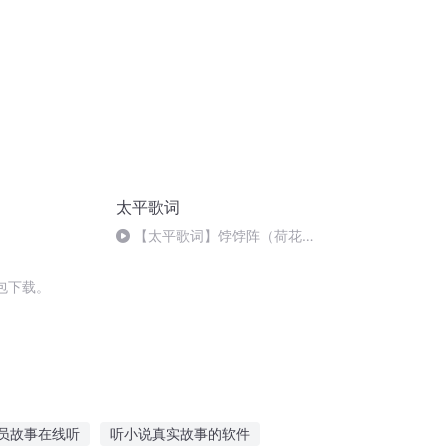
太平歌词
【太平歌词】饽饽阵（荷花
女）
包下载。
员故事在线听
听小说真实故事的软件