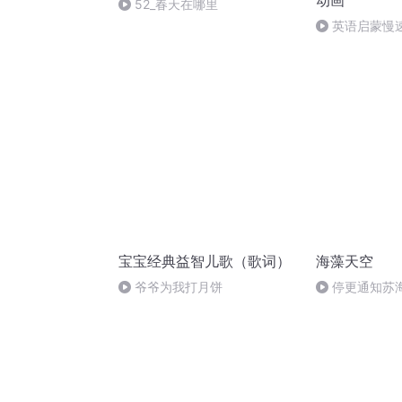
动画
52_春天在哪里
英语启蒙慢速儿
have a pet
宝宝经典益智儿歌（歌词）
海藻天空
爷爷为我打月饼
停更通知苏