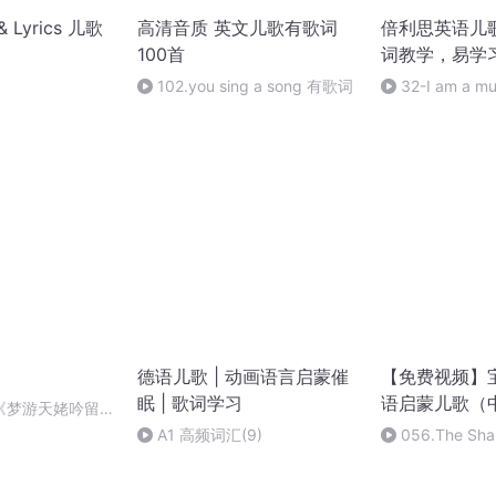
 & Lyrics 儿歌
高清音质 英文儿歌有歌词
倍利思英语儿
100首
词教学，易学
102.you sing a song 有歌词
32-I am a 
个音乐家（更多
在奇米乐园APP
德语儿歌 | 动画语言启蒙催
【免费视频】
眠 | 歌词学习
语启蒙儿歌（
《梦游天姥吟留
耳
A1 高频词汇(9)
056.The Sh
歌1