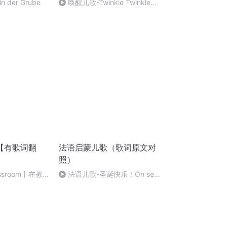
in der Grube
唤醒儿歌-Twinkle Twinkle
Little Star
【有歌词翻
法语启蒙儿歌（歌词原文对
照）
lassroom丨在教
法语儿歌-圣诞快乐！On se
dit joyeux Noël