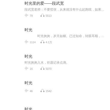
时光里的爱——段武宽
段武宽老师：不要慌张，从来就没有什么起跑线，如果一定要有，那必然是爱。将你的爱，安安稳稳地放进孩子漫长的成长时光中，让我们的孩子有机会成长为自己。
79
5513
时光
时光匆匆，岁月如梭。已过知命，转眼耳顺，活在当下，心安便是福；看淡一切，吾自清欢。
1114
4.1万
时光
时光匆匆入水，祈愿记录点滴。
16
5070
时光
46
1542
时光