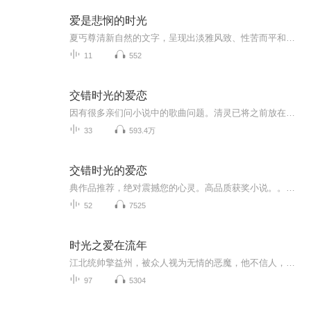
爱是悲悯的时光
夏丐尊清新自然的文字，呈现出淡雅风致、性苦而平和的济世情怀。本书精选夏丐尊诸体裁文学作品，以率真质朴的笔法，丰富细腻的情感，忆往事，谈旧友，说教育，论时事，反映了一代大师的理想主义情怀和爱人爱国的悲悯之心。
11
552
交错时光的爱恋
因有很多亲们问小说中的歌曲问题。清灵已将之前放在《音乐盒》专辑中的歌曲移至本专辑中。杨意柳为了抢救一个老太太在车祸中丧生，母亲为了让女儿重生，不惜冒着异能消失的危险，把女儿送回历史的长河中。在那里杨意柳变成了苏幻儿，带着梦幻的期待，她穿...
33
593.4万
交错时光的爱恋
典作品推荐，绝对震撼您的心灵。高品质获奖小说。。大家多支持，小说情节进口时间脉搏，内容精彩生动。人物刻画细腻到位。给您一种身临其境的感觉，也欢迎多提建议和意见。我们将不断改进学习，争取带给大家优秀的作品。您的每一次聆听都是对我们最大的支持和厚爱。谢谢！
52
7525
时光之爱在流年
江北统帅擎益州，被众人视为无情的恶魔，他不信人，更不信命。然而，一次机缘巧合，他遇见了她，狠厉的心境从此化为柔情。他们被命运紧密地编织在一起，一场婚姻引发了爱情、试探与坚守的纠葛。在这个复杂的世界中，他从未想过有一天会如此深深恨她，曾一...
97
5304