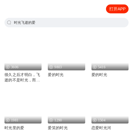
打开APP
时光飞逝的爱
3606
9803
5416
很久之后才明白，飞
爱的时光
爱的时光
逝的不是时光，而是
曾经的我们
1981
1290
1504
时光里的爱
爱笑的时光
恋爱时光河