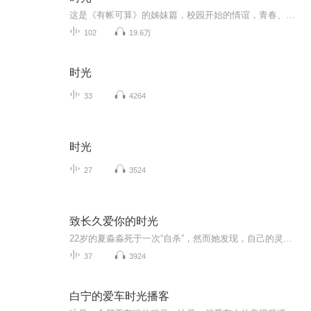
这是《有帐可算》的姊妹篇，校园开始的情谊，青春、阳光、甜宠，每日更新两章，
102
19.6万
时光
33
4264
时光
27
3524
致长久爱你的时光
22岁的夏淼淼死于一次“自杀”，然而她发现，自己的灵魂却没有消失，依然飘荡在父母和爱人身边。同时，在大段空白的时间内，开始回忆自己的过往。少时漫长的暗恋心情，成长后艰难的追逐时光，生命中经历过的那些人和事，那些或美好或伤心的时光，她爱的却不爱她的人，爱她的却被她伤害的人，恋爱中的甜蜜与争执，生活中的亲情与友情，她以为自己人生短暂，却不想已经经历过这么多事情。
37
3924
白宁的爱车时光播客