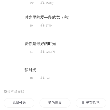
230
25.8万
时光里的爱—段武宽（完）
80
2740
爱你是最好的时光
71
225.3万
静时光
10
842
您是不是在找：
风逝长歌
逝的世界
时光有你飞逝无悔