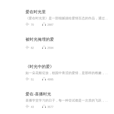
爱在时光里
《爱在时光里》是一部细腻描绘爱情百态的作品，通过多个独立而又相互交织的故事，展现了爱情在不同人生阶段和生活场景中的模样。从青涩校园的纯真初恋，到职场与生活的现实考验；从异地恋的思念与坚守，到婚姻中的平淡与温暖；从错过后的遗憾与释怀，到重...
70
2887
被时光掩埋的爱
82
2594
《时光中的爱》
如一朵花般绽放，校园中青涩的爱情，是那样的稚嫩，又透露出无暇的纯真……——没有两小无猜，没有青梅竹马，纯真的季节里，只有比雪花还要白的小小心灵。每个人心里，最深的角落，都有一个小小……小小的世界，有最坚定的纯真；小小的梦想，有最不变的永...
51
4995
爱在-喜播时光
喜播学堂学习的日子，每一种尝试都是一次质的飞跃，思想与实践的不断碰撞，成就更成熟的自己。
43
3577