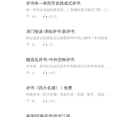
评书串—单田芳袁阔成式评书
第一串宋太祖赵匡胤传说，二串穆桂英大破天门阵，三串仙侠五花剑
104
43.1万
津门怪谈-津味评书-新评书
听过捉妖记的朋友还记得那些书中的人物吗？本书延续以前的风格，其中还会有那些故事中的人物在书中重现，喜欢的记得点赞留言，关注订阅呀！
13
1万
魏迅化评书~中外恐怖评书
本专辑，暂为纪念自己的辛劳和留存自己的声音而发。若其点击量过十万，为满足会员用户需求，和对自己劳动的回馈，我会续播并转为会员专辑。为何只录十集呢？为何每集时长这么短呢？参加外站海选，应活动方要求，十集试音，每集5到15分钟。因活动方有题材限...
11
1.6万
评书《四大名捕》丨免费
经典评书《四大名捕》热血开讲！无情、铁手、追命、冷血四大高手齐聚，身怀绝技、屡破奇案。悬疑迭起、杀机暗藏，江湖恩怨与朝堂权谋交织，案情环环相扣、打斗惊心动魄。人物侠气冲天，故事扣人心弦，听感十足，带你沉浸式体验快意恩仇的武侠公案世界！
69
2.9万
秦国|经典评书|评书江湖