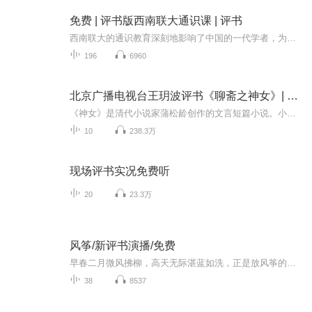
免费 | 评书版西南联大通识课 | 评书
西南联大的通识教育深刻地影响了中国的一代学者，为他们所创造的成就奠定了深厚的基础。本套图书力图通过在西南联大担任过教授的15位大师的优质文章，从多个角度呈现西南联大通识课的面貌，并展现西南联大的学术风采，以及朱自清、冯友兰、陈寅恪等诸位大...
196
6960
北京广播电视台王玥波评书《聊斋之神女》| 北京评书大会 | 名著新评书免费评书
《神女》是清代小说家蒲松龄创作的文言短篇小说。小说通过神女的形象，探讨了人类与神仙之间的关系，同时也表达了作者对于爱情和婚姻的理解和思考。《神女》以其独特的魅力和深刻的内涵，成为了中国古典小说中的经典之作，深受读者喜爱。该评书为王玥波老...
10
238.3万
现场评书实况免费听
20
23.3万
风筝/新评书演播/免费
早春二月微风拂柳，高天无际湛蓝如洗，正是放风筝的大好时机。飘飘忽忽上上下下，或乘风直上云霄，或一个跟头栽下。纸糊风筝命运莫测沉浮难定，人生何尝不是如此让人浮想联翩……一所新成立的县城初中，一群叽叽喳喳的女教师，还有一帮吵吵闹闹的熊孩子，...
38
8537