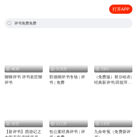
打开APP
评书免费免费
9830
51.8万
3392
聊聊评书 评书老匠聊
郭德纲评书专场 | 评
（免费版）努尔哈赤|
评书
书 | 免费
经典新评书|田筱萍评
书
20万
22.2万
2.4万
【新评书】西游记之
包公案经典评书 | 评
九命奇冤（免费新评