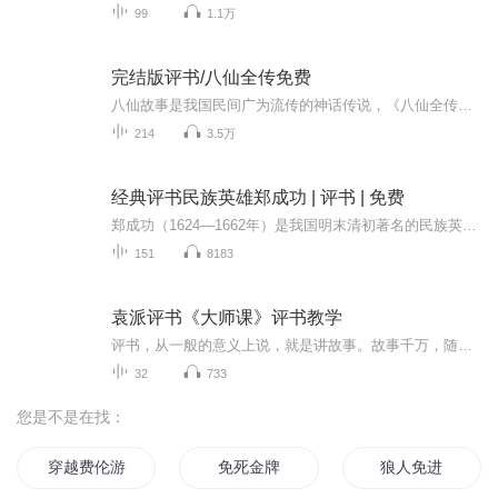
99
1.1万
完结版评书/八仙全传免费
八仙故事是我国民间广为流传的神话传说，《八仙全传》记叙铁拐李、钟离权、吕洞宾、张果老、蓝采和、何仙姑、韩湘子、曹国舅八位神仙修炼得道的详尽过程，从夏商之交太上老君降生，至宋代八仙大功告成同归天府，历时数千年之久，情节丰富，曲折动人。
214
3.5万
经典评书民族英雄郑成功 | 评书 | 免费
郑成功（1624—1662年）是我国明末清初著名的民族英雄，原名福松、森，号大木，福建南安县石井村人。其父郑芝龙，是南明隆武朝“建安伯”，曾组织向台湾移民，积极开发台湾岛。1645年（清顺治二年），21岁的郑成功在福州受到隆武帝朱韦健的召见，颇多赏识...
151
8183
袁派评书《大师课》评书教学
评书，从一般的意义上说，就是讲故事。故事千万，随人而变、因人而异。若讲好故事，就要遵循一定的章法，博取一定的技巧，积淀广博的知识，掌握人见人爱、花见花开的见解和深度云云。将生活体验内化为艺术表达，才能讲出具有生命力和感染力的评书或故事。...
32
733
您是不是在找：
穿越费伦游记
免死金牌
狼人免进