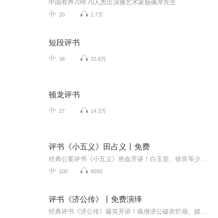
中国有声70年70人杰出演播艺术家杨佩琴先生
20
1.7万
短段评书
38
33.8万
顿龙评书
27
14.3万
评书《小五义》田占义丨免费
经典公案评书《小五义》热血开讲！白玉堂、徐良等少年英雄集结，侠肝义胆、武艺超群，破奇案、惩奸恶、闯险地。江湖豪情与朝堂正义交织，情节环环相扣、打斗精彩过瘾，人物鲜活有血性。既有江湖快意，又有忠勇义气，百听不厌，是传统侠义评书里的经典佳作！
100
8550
评书《济公传》丨免费演绎
经典评书《济公传》爆笑开讲！疯僧济公破衣烂扇、嬉笑人间，以神通巧断奇案、扶危济困，专惩贪官恶霸与妖魔鬼怪。情节跌宕奇幻、包袱密集过瘾，市井烟火与侠义禅意交融，听着解闷、品着有味，老少皆宜百听不厌，带你沉浸式感受民间传奇的独特魅力！