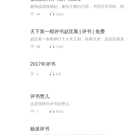
春秋战国烽烟起，秦锐士横扫六国，书同文车同轨，铁血雄风震古今，一部大秦崛起的传奇史诗！
44
1523
天下第一棍评书赵匡胤 | 评书 | 免费
赵匡胤一条棍棒打下大宋王朝，陈桥兵变，是赵匡胤发动的取代后周，建立宋朝的兵变事件，此典故又称黄袍加身。建立宋朝，结束五代十国战乱局面，基本完成统一，赵匡胤先后两次“杯酒释兵权”，罢去禁军将领及地方藩镇的兵权，解决了自唐朝中叶以来地方节度...
48
7143
2017年评书
4
5万
评书赞儿
这是我模仿评书的赞儿.
7
5073
杨派评书