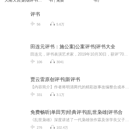
大闹天宫|剧场评书|
书 | 免费
书）
免费收听|张怡评书
评书
56
5.6万
田连元评书：施公案|公案评书|评书大全
田连元，评书表演艺术家，2019年10月30日，获评“70年70人·杰出演播艺术家”。杰出演播艺术家。代表作品有《杨家将》、《水浒传》、《双镖记》等。以幽默的演绎风格，向听众呈现经典文学作品，为紧张刺激的剧情增添诙谐感。《施公案》，清代民间通俗公案...
106
3041
贾云雷原创评书|新评书
【内容简介】作者将明清两代的精彩故事改编整合成本专辑内容。其中,既包含了康熙朝剑侠的刀光剑影，又歌颂了为报家仇国恨与敌人浴血奋战的名将功臣。小胜子,袁本章,红衣女等一个个有血有肉的人物形象,一段段精彩纷呈的传奇故事，贾云雷从艺多年的心血之作...
331
3.1万
免费畅听|单田芳|经典评书|乱世枭雄|评书合
《乱世枭雄》深度讲述了一代枭雄张作霖及张学良父子的传奇人生，塑造了汤二虎、张作相、冯麟阁、张景惠、孙烈臣、张是非、田小凤、杜立三等一大批血肉丰满的人物形象，由著名评书艺术大师单田芳先生根据大量的历史材料和广为流传的民间传说精心创作而成，...
276
102.4万