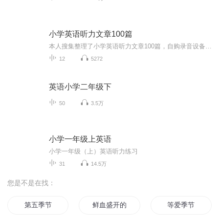
小学英语听力文章100篇
本人搜集整理了小学英语听力文章100篇，自购录音设备录制这百篇文章，希望初学英语的小朋友们大量灌耳音, 一天就听一篇，反复听然后跟读模仿。文章短小精悍，英语发音地道（我用的是美式英语发音）。对于初小学生提升听力和词汇非常有帮助，制作不易，请多支持...
12
5272
英语小学二年级下
50
3.5万
小学一年级上英语
小学一年级（上）英语听力练习
31
14.5万
您是不是在找：
第五季节
鲜血盛开的季节
等爱季节