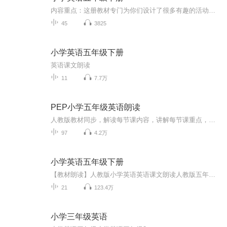
内容重点：这册教材专门为你们设计了很多有趣的活动，引导你们仔细观察、发现并总结规律。及时归纳总结这些规律。主播特意把本册教材设计成了听力的形式。(此专辑预计录45集)(完结)
45
3825
小学英语五年级下册
英语课文朗读
11
7.7万
PEP小学五年级英语朗读
人教版教材同步，解读每节课内容，讲解每节课重点，逐句跟读。是五年级学生的课外助力。
97
4.2万
小学英语五年级下册
【教材朗读】人教版小学英语英语课文朗读人教版五年级下册用专业的朗读，教给孩子正确的发音英语听力磨耳朵
21
123.4万
小学三年级英语