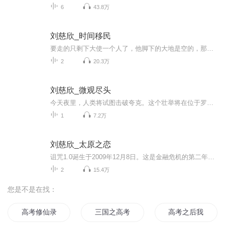
6
43.8万
刘慈欣_时间移民
要走的只剩下大使一个人了，他脚下的大地是空的，那是一个巨大的冷库，里面冷冻着40万人，在这个世界的其他地方，还有200个这样的冷库，其实它们更像，大使打了一个寒战——坟墓。 桦不同他走，她完全符合移民条件，并拿到了让人羡慕的移民卡。但与那些向往未来新生活的人不同，她认为现世和现实是最值得留恋的。她留下了，让大使一个人走向120年之后的未来。 一小时之后，大使走了，接近绝对零度的液氦器淹没了他，凝固了他的生命。他率领着这个时代的8000万人，沿着时间踏上了逃荒之路。 跋涉......
2
20.3万
刘慈欣_微观尽头
今天夜里，人类将试图击破夸克。这个壮举将在位于罗布泊的东方核子中心完成。核子中心看上去只是沙漠中一群优雅的白色建筑，巨大的加速器建在沙漠地下深处的遂道中，加速器的周长有150公里。在附近专门建了一座100万千瓦的核电厂为加速器供电，但要完成今...
1
7.2万
刘慈欣_太原之恋
诅咒1.0诞生于2009年12月8日。这是金融危机的第二年，人们本来以为危机快要结束了，没想到只是开始。社会处于一种焦躁的情绪中，每个人都需要发泄，并积极创造发泄的方式，诅咒的诞生也许与这种氛围有关。...
2
15.4万
您是不是在找：
高考修仙录
三国之高考落榜生
高考之后我成为了