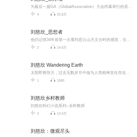
为最后一届GA（GlobalAssociation）大会闭幕举行的音乐会是一场阴郁的音乐会。 自本世纪初某些恶劣的先例之后，各国都对GA采取了一种更加实用的态度，认为将她作为实现自己利益的工具是理所应当的，进而对GA宪章都有了自己的更为实用的理解。中小国家纷纷挑战常任理事国的权威，而每一个常任理事国都认为自己在这个组织中应该具有更大的权威，结果是GA丧失了一切权威。 当这种趋势发展了十年后，所有的拯救努力都已失败，人们一致认为，GA和她所代表的理想主义都不再适用于今天的世界，是摆脱它们的时候了。 最后一届GA大会是各国首脑到得最齐的一届，他们要为GA举行一场最隆重的葬礼。 这场在大厦外的草坪上举行的音乐会是这场葬礼的最后一项活动......
4
25.8万
刘慈欣_思想者
他仍记得34年前第一次看到思云山天文台时的感觉，当救护车翻过一道山梁后，思云山的主峰在远方出现，观象台的球形屋顶反射着夕阳的金光，像镶在主峰上的几粒珍珠。一个穿着白色工作服的苗条身影走进门来，很轻盈，仿佛从月光中飘来的—片羽毛...但此时吸引...
2
14.6万
刘慈欣 Wandering Earth
太阳即将毁灭，过去无数岁月中做为人类精神支柱存在太阳变了死亡和恐怖的象征。 比起坐以待毙，人类选择挣扎到底。 庞大的地球逃脱计划开始实施。然而人类所能制造的普通尺寸人造环境无法承受漫长的逃脱之旅。所以人类只得在地球的一侧安装上巨大的地球发动机，将整个巨大地球环境圈化为的移民方舟，以此逃离太阳系，前往新家园。 代价是高昂的，艺术，伦理，常识，一件又一件曾经无比熟悉的特色从人性中消失，逝去的生命更是多如繁星。剩下的只有对生存的强烈渴望。疑惑和猜忌一度在人类当中引发叛乱之火，然而太阳最后的灭亡瞬间平息了一切，人类终于怀揣希望踏上漫长的流浪之旅。 “地球啊，我的流浪地球啊”成为无数生在这个时代的人弥留之际的遗言。它包含着人类这个种族亘古不变的永恒心声————我们要活下去。
1
1060
刘慈欣乡村教师
刘慈欣科幻小说系列--乡村教师
3
13.4万
刘慈欣：微观尽头