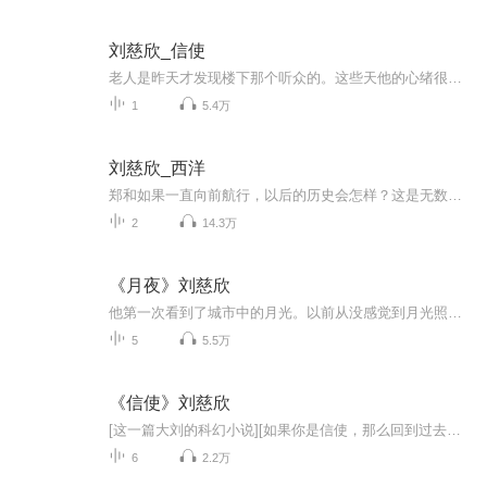
刘慈欣_信使
老人是昨天才发现楼下那个听众的。这些天他的心绪很不好，除了拉琴，很少向窗外看。他想用窗帘和音乐把自己同外部世界隔开，但做不到。 早年，在大西洋的那一边，当他在狭窄的阁楼上摇着婴儿车，在专利局喧闹的办公室中翻着那些枯燥的专利申请书时，他的思...
1
5.4万
刘慈欣_西洋
郑和如果一直向前航行，以后的历史会怎样？这是无数个中国人魂牵梦绕的问题。历史学家们的看法是：郑和远航的目的是落后的，只是为了“布皇恩于天下”（寻找建文帝？），而不是为了贸易和征服。在这样的指导思想下，即使明朝船队航行到西欧甚至美洲，也不会有大的做为。但笔者的看法是：人的思想在新环境中是会变化的，如果郑和真的航行到西欧，他必然会接触到西方的思想和科学，这是东方文化撞击西方文化，同以后人家的文化撞击我们完全不同，必然会结出意想不到的果实。另外，在真实的历史中，郑和远航中曾两次用兵，其中至少有一次是针对一个国家的。 在这篇科幻小说描写的世界里，中华文化有了更大的影响力和地域范围，但那不是一个理想社会, 它面临着比我们的现实更多的问题，更大的危机和危险。现在重读一遍，发现这个世界造得很笨拙，同时，我自己也不喜欢小说中很重的殖民主义和霸权主义色彩。 ——刘慈欣 1999.2.1 于娘子关
2
14.3万
《月夜》刘慈欣
他第一次看到了城市中的月光。以前从没感觉到月光照进城市，璀璨的灯光盖住了它。今天是中秋节，按照一个由网上发起的民间倡议，城市在今夜关掉了大部分景观灯和一部分路灯，以便市民赏月。从单身公寓的阳台上望出去，他发现人们想错了：只有月光没有灯光的城市全然不是他们预想的那种意境，没有月下田园的感觉，倒像一片被遗弃的废墟。但他仍很欣赏，他现在发现废墟带来的末日感其实是一种很美的感觉，意味着一切都已过去，所有负担都已卸下，只需躺在命运的怀抱中享受最后的宁静，他今天需要这样。
5
5.5万
《信使》刘慈欣
[这一篇大刘的科幻小说][如果你是信使，那么回到过去，能干什么呢？] “我是信使，我们的时代不想看到您太忧虑，所以派我来。”“那么你给我带来什么呢，这把琴吗？”老人并没有表现出任何惊奇，在他的一生中，整个宇宙对他就是一个大惊奇，正因为如此，他才超越别人之上，首先窥见了它最深的奥秘。“不是的，这把琴只是一个证明，证明我来自未来。”“怎么证明呢？”“在您的时代，人们能够把质量转化为能量：原子弹，还有很快将出现的核聚变炸弹。在我们的时代，已可以把能量转化成质量，您看”，他指着那把提琴的琴弦，“它变粗了，所增加的质量是由您拉琴时产生的声波能量转化的。”老人仍然困惑地摇摇头。“我知道，这两件事不符合您的理论：－，我不可能逆时间而行；二，按照您的公式，要增加琴弦上已增加的那么多的质量，需要大得多的能量。”老人沉默了一会儿，宽容地笑了，“哦，理论是灰色的，”他微微叹息，“生命之树也是灰色的了。好吧，孩子，你给我带来了什么信息？”“两个信息。”“那么第一？”“人类有未来。”[未来，本就是一个未知的解，但因为有你，这个伟大的时间方程有了一个我们一同见证的解。][这个夏天，随着信使，带着那把小提琴，回到过去]
6
2.2万