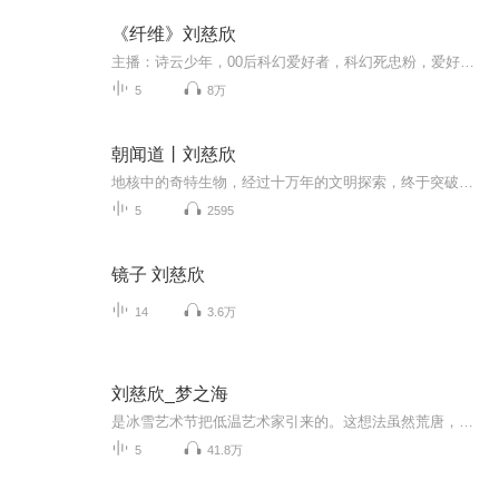
《纤维》刘慈欣
主播：诗云少年，00后科幻爱好者，科幻死忠粉，爱好刘慈欣何夕作品。不要白听！不要白听！不要白听！！！喜欢的话，给个关注，给个评分。谢谢！" 喂，你走错纤维了～" 这是我到达这个世界后听到的第一句话，当时我正驾驶着这架F-18返回罗斯福号，这是在大西洋上空的一次正常的巡逻飞行，突然就闯进了这里，尽管我把加力开到最大，我的歼击机悬在这巨大的透明穹顶下一动不动，好像被什么看不见的力场固定住了，还有外面那颗巨大的黄色星球，围绕着星球的那纸一样薄的巨环在它的表面投下阴影。不像那些傻瓜，我并不认为自己在做梦，我知道这是现实，理智和冷静是我的长项，正因为如此我才通过了百分之九十的淘汰率飞上了F-18. " 请到意外闯入者登记处～当然，你得先下飞机。" 那声音又在我的耳机中说。我看看下面，飞机现在悬停的高度足有50米。
5
8万
朝闻道丨刘慈欣
地核中的奇特生物，经过十万年的文明探索，终于突破了宇宙的屏障，却发现身处另一个更大的宇宙！天文学家研究出星星的运行规律，却发现星空与人类大脑的运行方式惊人一致！人类科学家即将发现宇宙的终极秘密，却被外星生命告知宇宙的真理必须用自己的生命...
5
2595
镜子 刘慈欣
14
3.6万
刘慈欣_梦之海
是冰雪艺术节把低温艺术家引来的。这想法虽然荒唐，但自海洋干涸以后，颜冬一直是这么想的，不管过去多少岁月，当时的情景仍然历历在目。当时，颜冬站在自己刚刚完成的冰雕作品前，他的周围都是玲珑剔透的冰雕，向更远处望去，雪原上矗立着用冰建成的高大...
5
41.8万