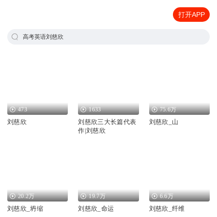
打开APP
高考英语刘慈欣
473
1633
75.6万
刘慈欣
刘慈欣三大长篇代表
刘慈欣_山
作|刘慈欣
20.2万
19.7万
6.6万
刘慈欣_坍缩
刘慈欣_命运
刘慈欣_纤维