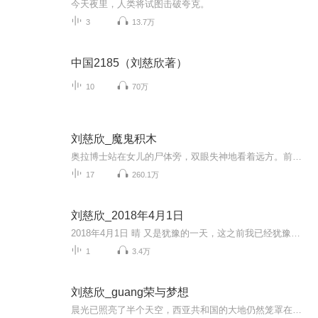
今天夜里，人类将试图击破夸克。
3
13.7万
中国2185（刘慈欣著）
10
70万
刘慈欣_魔鬼积木
奥拉博士站在女儿的尸体旁，双眼失神地看着远方。前面是德克萨斯州广阔的荒原，零星地生长着一些仙人掌，地平线处立着几座大石柱一样的孤峰，风滚草在德克萨斯特有的让人烦燥的干燥热风中滚动着。奥拉的身边站着几名警察，他们身后是一条高速公路，公路的另一边是一座人口不到五千的小镇。 警长打量着眼前的这个黑人，他五十岁左右，长得很瘦，穿着随便。警长很难把他同一名获诺贝尔奖提名的科学家联系起来。 “奥拉博士，据黛丽丝的同事说，她接到了一个电话，放下电话后她告诉同事，说有一个佰生人要向她提供一条重要的新线索，然后就离开办公室开车急匆匆地朝这里赶。博士，您的女儿做为一个大通讯社的记者，一定常常接到类似的电话，她不会轻易地答应一个陌生人的约见，除非有真正让她感兴趣的东西。她的死因也让人难以想象，我从警三十多年了，第一次遇到这样的事，博士，您的女儿是被……” “是被吓死的。”奥拉打断他的话说......
17
260.1万
刘慈欣_2018年4月1日
2018年4月1日 晴 又是犹豫的一天，这之前我已经犹豫了两三个月，犹豫像一潭死滞的淤泥，我感觉自己的生命在其中正以几十倍于从前的速度消耗着，这里说的“从前”是我没产生那个想法的时候，是基延还没有商业化的时候...... 有声科幻小说：2018年4月1日 作者：刘慈欣 播讲：哈哈笑 原载：《时尚先生》2009年第1期
1
3.4万
刘慈欣_guang荣与梦想
晨光已照亮了半个天空，西亚共和国的大地仍然笼罩在黑暗中，仿佛刚刚逝去的夜凝成了一层黑色的沉积物覆盖其上。 格兰特先生开着一辆装满垃圾的小卡车，驶出了联合国人道主义救援基地的大门。基地雇用的西亚工人都走光了，这几天他们只好自己倒垃圾，不过这也是最后一次了，明天，他们这些联合国留在西亚的最后一批人员将撤离，后天或更晚一些时候，战争将再次降临这个国家。 格兰特把车停到不远处的垃圾场旁边，下车后从车上抓起一个垃圾袋扔了出去，当他抓起第二个时，举在空中停了几秒钟，在这一片死寂的世界中，他看到了帷一活动的东西，那是地平线上的一个小黑点儿，它微微跃动着，仿佛时时在否认着自己是这黑色大地的一部分，在晨光白亮的背景上像一个太阳黑子。 一阵声响把格兰特的注意力拉回近处，他看到几个黑乎乎的影子移向他刚扔下的垃圾袋，像是地上的几块石头移动起来。那是几名每天必来的拾荒者，男女老少都有。这个被封锁了十七年的国家已在饥饿中奄奄一息。 格兰特抬起头，已能够分辩出那个远方的黑点是一个跑动的人体，在又亮了一些的晨光背景上，他这时觉得那个黑点像一只在火焰前舞动的小虫......