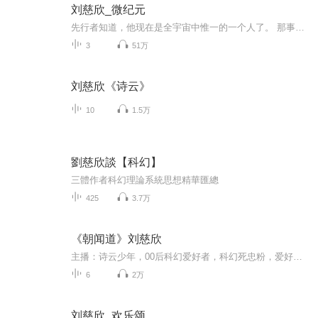
刘慈欣_微纪元
先行者知道，他现在是全宇宙中惟一的一个人了。 那事已经发生过了。 地球嘛，只不过表面温度升高至4000度，这可能会持续１００小时左右，海洋肯定会被蒸发，各大陆表面岩石也会熔化一层，但仅此而已。 人类还留下了什么？......
3
51万
刘慈欣《诗云》
10
1.5万
劉慈欣談【科幻】
三體作者科幻理論系統思想精華匯總
425
3.7万
《朝闻道》刘慈欣
主播：诗云少年，00后科幻爱好者，科幻死忠粉，爱好刘慈欣何夕作品。不要白听！不要白听！不要白听！！！喜欢的话，给个关注，给个评分。谢谢！“有一句话我早就想对你们说，”丁仪对妻子和女儿说，“我心中的位置大部分都被物理学占据了，只是努力挤出了一个小角落给你们，对此我心里很痛苦，但也实在是没办法。”他的妻子方琳说：“这话你对我说过两百遍了。”十岁的女儿文文说：“对我也说过一百遍了。”
6
2万
刘慈欣_欢乐颂