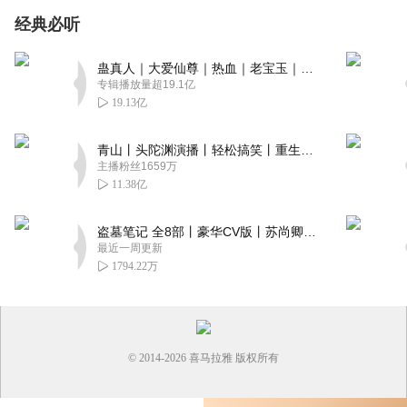
经典必听
蛊真人｜大爱仙尊｜热血｜老宝玉｜多人VIP免费有声剧
专辑播放量超19.1亿
19.13亿
青山丨头陀渊演播丨轻松搞笑丨重生穿越丨古代权谋丨VIP免费 | 多人有声剧
主播粉丝1659万
11.38亿
盗墓笔记 全8部丨豪华CV版丨苏尚卿&边江 领衔 多人有声剧丨冠声文化丨南派三叔
最近一周更新
1794.22万
© 2014-
2026
喜马拉雅 版权所有