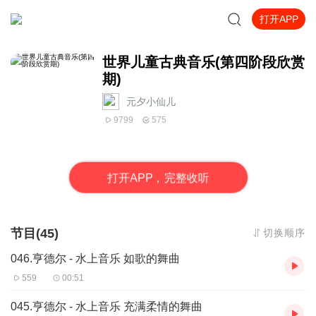
打开APP
世界儿童古典音乐(第四阶段欣赏
期)
元夕小仙儿
9799
575
打
开
A
P
P，完整收听
节目(45)
切换顺序
046.亨德尔 - 水上音乐 如歌的舞曲
559
00:51
045.亨德尔 - 水上音乐 充满柔情的舞曲