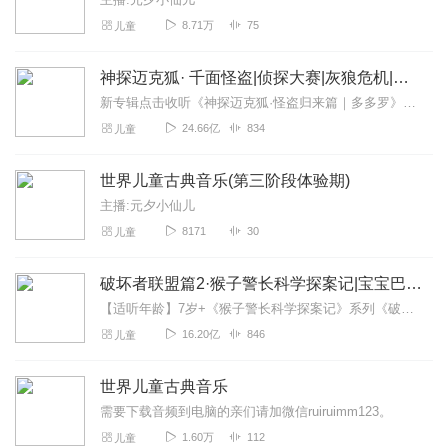
8.71万
75
儿童
神探迈克狐· 千面怪盗|侦探大赛|灰狼危机|多多罗
新专辑点击收听《神探迈克狐·怪盗归来篇｜多多罗》！！！>>>点击进入主播橱窗购买《神探迈克狐》系列图书吧!<<<多多罗故事【点击前往】收听多多罗其他好玩有趣的故...
24.66亿
834
儿童
世界儿童古典音乐(第三阶段体验期)
主播:元夕小仙儿
8171
30
儿童
破坏者联盟篇2·猴子警长科学探案记|宝宝巴士故事
【适听年龄】7岁+《猴子警长科学探案记》系列《破坏者联盟篇1·猴子警长科学探案记》>>>《破坏者联盟篇2·猴子警长科学探案记》>>>《破坏者联盟篇3·猴子警长科...
16.20亿
846
儿童
世界儿童古典音乐
需要下载音频到电脑的亲们请加微信ruiruimm123。
1.60万
112
儿童