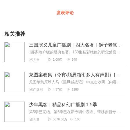
发表评论
相关推荐
三国演义儿童广播剧丨四大名著丨狮子老爸历史故事
1部家喻户晓的经典名著。150集精彩绝伦的听觉盛宴。听名著，和听故事一样精彩！一起聆听耳朵里的三国故事，感悟中华经典！
1.00亿
340
儿童
龙图案卷集（今宵/顾辰领衔多人有声剧）| 探案
龙图续集原班人马《黑风城战记》<<点击收听【内容简介】《龙图案卷集》是由耳雅根据古典名著《三侠五义》（又叫七五）改编所写的网络小说，主要讲述的是鼠（白玉堂）...
4.37亿
1188
广播剧
少年黑客｜精品科幻广播剧 1-5季
第5季已完结。第6季已在新专辑中发布。请移步新专辑：《少年黑客第6季——量子行动与差分机的网军灭绝计划》第5季的故事我们讲到核潜艇在大爆炸之后不见踪影，GMK也...
5676.60万
105
儿童