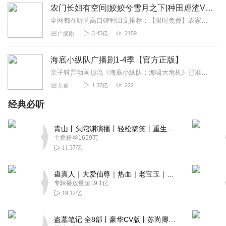
农门长姐有空间|姣姣兮雪月之下|种田虐渣VIP免费
全网都在听的高口碑种田文推荐：【限时免费】农家小福女|姣姣兮郁雨竹|全网最快寒门大俗人|姣姣兮杜骁|萌宝女强古言爽文魏晋干饭人未删减全网最快|农家小福...
3.45亿
2159
广播剧
海底小纵队广播剧1-4季【官方正版】
亲子科普动画顶流《海底小纵队：海啸大危机》已准备就绪，邀您开启全家总动员！5月1日，电影院见！上新推荐戳《海底小纵队第九季》，抢先收听第九季全新故事！《海底小...
1.37亿
222
儿童
经典必听
青山丨头陀渊演播丨轻松搞笑丨重生穿越丨古代权谋丨VIP免费 | 多人有声剧
主播粉丝1659万
11.37亿
蛊真人｜大爱仙尊｜热血｜老宝玉｜多人VIP免费有声剧
专辑播放量超19.1亿
19.12亿
盗墓笔记 全8部丨豪华CV版丨苏尚卿&边江 领衔 多人有声剧丨冠声文化丨南派三叔