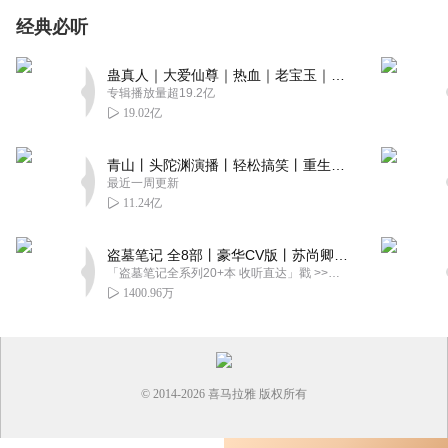
经典必听
蛊真人｜大爱仙尊｜热血｜老宝玉｜多人VIP免费有声剧
专辑播放量超19.2亿
19.02亿
青山丨头陀渊演播丨轻松搞笑丨重生穿越丨古代权谋丨VIP免费 | 多人有声剧
最近一周更新
11.24亿
盗墓笔记 全8部丨豪华CV版丨苏尚卿&边江 领衔 多人有声剧丨冠声文化丨南派三叔
「盗墓笔记全系列20+本 收听直达」戳 >>改编自南派三叔同名作品，腾讯音乐娱乐集团出品，冠声文化制作，...
1400.96万
© 2014-
2026
喜马拉雅 版权所有