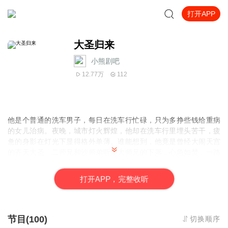
打开APP
大圣归来
小熊剧吧
12.77万
112
他是个普通的洗车男子，每日在洗车行忙碌，只为多挣些钱给重病
的女儿治病。夜晚，城市灯火辉煌，他却在洗车行里埋头苦干，疲
惫的身影在灯光下显得格外单薄。谁能想到，他竟是曾经大闹天宫
的齐天大圣。二师兄和沙师弟听闻大师兄的下落，心急如焚，一路
寻来。当他们站在洗车行前，看到那个满身油污、面容憔悴的男
子，心中满是震惊与疑惑。然而，大圣却不敢与他们相认。他看着
打
开
A
P
P，完整收听
眼前的师弟们，想起曾经的辉煌与如今的落魄，更担心自己的身份
会给女儿带来危险。他深知，一旦暴露身份，天庭的麻烦或许会接
踵而至，女儿的病情也会因此陷入绝境。二师兄和沙师弟看着他闪
躲的眼神，心中满是不解。他们大声呼喊，想要唤醒曾经的大师
节目(100)
切换顺序
兄，可大圣只能强忍着泪水，装作不认识。在这灯火阑珊的夜晚，