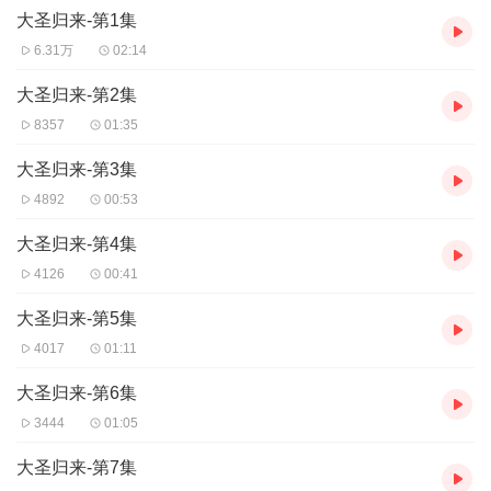
大圣归来-第1集
一场师徒重逢，却演变成了一场痛苦的无声对峙，而大圣的苦衷，
又该如何诉说 。
6.31万
02:14
大圣归来-第2集
8357
01:35
大圣归来-第3集
4892
00:53
大圣归来-第4集
4126
00:41
大圣归来-第5集
4017
01:11
大圣归来-第6集
3444
01:05
大圣归来-第7集