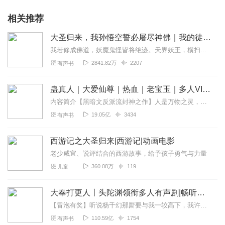
相关推荐
大圣归来，我孙悟空誓必屠尽神佛｜我的徒弟都成圣了
我若修成佛道，妖魔鬼怪皆将绝迹。天界妖王，横扫三界，霸气无人能敌！【内容简介】穿越西游，系统给苏玄开了一个书店，本想躺平的苏玄突然发现，只要有人看他的书就有机会...
2841.82万
2207
有声书
蛊真人｜大爱仙尊｜热血｜老宝玉｜多人VIP免费有声剧
内容简介【黑暗文反派流封神之作】人是万物之灵，蛊是天地真精。一个穿越者不断重生的故事。一个养蛊、炼蛊、用蛊的奇特世界。配音组（男角色）老宝玉旁白...
19.05亿
3434
有声书
西游记之大圣归来|西游记|动画电影
老少咸宜、说评结合的西游故事，给予孩子勇气与力量
360.08万
119
儿童
大奉打更人丨头陀渊领衔多人有声剧|畅听全集|王鹤棣、田曦薇主演影视剧原著|卖报小郎君
【冒泡有奖】听说杨千幻那厮要与我一较高下，我许七安要开始装叉了！快进入声音播放页戳下方输入框，冒个泡偷偷告诉我，我要用哪些诗词才能胜过他？说得好的，有赏！202...
110.59亿
1754
有声书