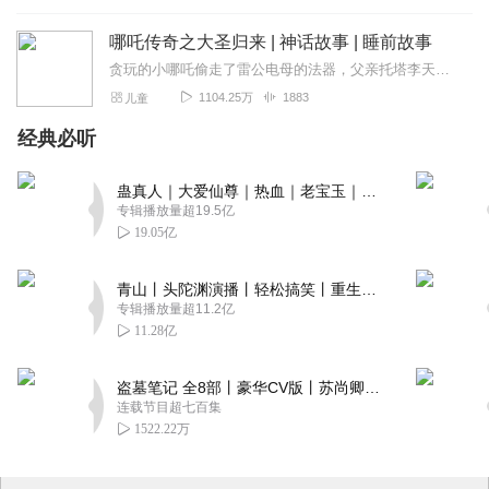
哪吒传奇之大圣归来 | 神话故事 | 睡前故事
贪玩的小哪吒偷走了雷公电母的法器，父亲托塔李天王无奈之下请太上老君帮他管教，哪知淘气的哪吒把天宫闹的鸡飞狗跳。一个机缘巧合，哪吒发现了东海龙宫图谋造反的秘密，犹...
1104.25万
1883
儿童
经典必听
蛊真人｜大爱仙尊｜热血｜老宝玉｜多人VIP免费有声剧
专辑播放量超19.5亿
19.05亿
青山丨头陀渊演播丨轻松搞笑丨重生穿越丨古代权谋丨VIP免费 | 多人有声剧
专辑播放量超11.2亿
11.28亿
盗墓笔记 全8部丨豪华CV版丨苏尚卿&边江 领衔 多人有声剧丨冠声文化丨南派三叔
连载节目超七百集
1522.22万