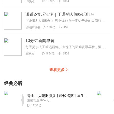
1.09亿
1014
热点
谦道2·笑玩江湖｜于谦的人间好玩电台
《谦道3·人间松弛》已上线↑↑点击直达于谦的人间好玩电台【每周一三五晚九点更新】品品人间烟火气，道道市井小生活走心且走胃，好玩又有趣听听乐子，扯扯闲白吃吃美食...
1.32亿
159
相声评书
10分钟新闻早餐
每天提供人工精选新鲜、有价值的新闻资讯早餐，涵盖国内社会热点、财经科技大事、国际时事风云。每天10分钟，畅晓天下事！
5.54亿
1526
热点
查看更多
经典必听
青山丨头陀渊演播丨轻松搞笑丨重生穿越丨古代权谋丨VIP免费 | 多人有声剧
主播粉丝1659万
11.34亿