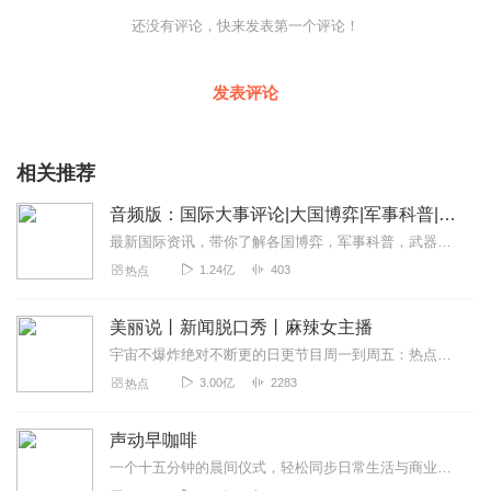
还没有评论，快来发表第一个评论！
发表评论
相关推荐
音频版：国际大事评论|大国博弈|军事科普|科技讲解
最新国际资讯，带你了解各国博弈，军事科普，武器博览。本专辑为听风的蚕原创专辑，本专辑将为您介绍军事科普和国际动态和热点大事，通过独家解读，为您理清热点之下的脉络...
1.24亿
403
热点
美丽说丨新闻脱口秀丨麻辣女主播
宇宙不爆炸绝对不断更的日更节目周一到周五：热点新闻一锅端周末：听众投稿话题探讨随便闲聊>>>不知道怎么进主播橱窗购买零食的点击我哟，点我点我！<<<马栏山...
3.00亿
2283
热点
声动早咖啡
一个十五分钟的晨间仪式，轻松同步日常生活与商业世界。这是一档由声动活泼出品的清晨播客节目，在工作日的早晨，为你带来与日常生活息息相关的商业科技轻解读，开启能量满...