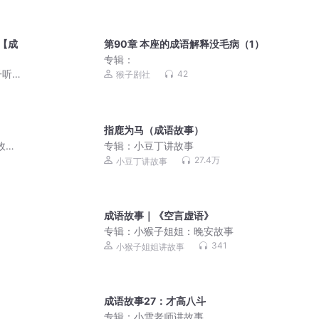
 【成
第90章 本座的成语解释没毛病（1）
专辑：
子听
42
猴子剧社
指鹿为马（成语故事）
故事
专辑：
小豆丁讲故事
27.4万
小豆丁讲故事
成语故事｜《空言虚语》
专辑：
小猴子姐姐：晚安故事
341
小猴子姐姐讲故事
成语故事27：才高八斗
专辑：
小雪老师讲故事