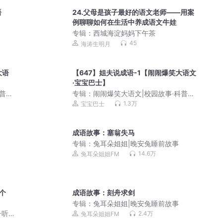
语
24.父母是孩子最好的语文老师——用案
例聊聊如何在生活中养成语文牛娃
专辑：
西城海淀妈妈下午茶
45
海涛生明月
大语
【647】姐夫说成语-1【闹闹爆笑大语文
·宝宝巴士】
科普历
专辑：
闹闹爆笑大语文|校园故事·科普历
史·写作|宝宝巴士
1.3万
宝宝巴士
成语故事：塞翁失马
专辑：
兔耳朵姐姐|晚安兔睡前故事
14.6万
兔耳朵姐姐FM
6个
成语故事：刻舟求剑
专辑：
兔耳朵姐姐|晚安兔睡前故事
子听
2.4万
兔耳朵姐姐FM