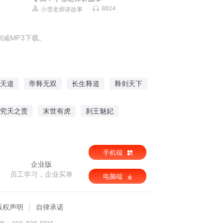
8824
小雪老师讲故事
减MP3下载。
天道
帝释无双
长生释道
释剑天下
释梦成真
盛夏的青春不解释
帝释剑皇
究天之责
末世有虎
刹王魅妃
离魂梦都
手机端
企业版
员工学习，企业买单
电脑端
版权声明
自律承诺