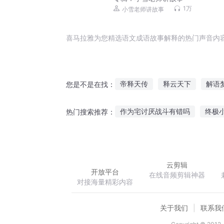
1万
小雪老师讲故事
喜马拉雅为您精选语文成语故事解释的热门声音内
帝释天传
释云天下
解语
您是不是在找：
释天神皇
仙道释天
放荡
作为宅讨厌战斗有错吗
终极
热门搜索推荐：
道释天下
星沐大陆1
老奶奶的重生之路
云剪辑
开放平台
在线音频剪辑神器
对接海量精彩内容
关于我们
联系我