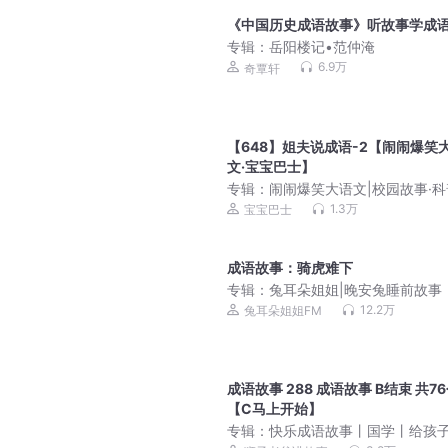
《中国历史成语故事》听故事学成
专辑：
岳阳楼记•范仲淹
6.9万
奇覃轩
【648】姐夫说成语-2【闹闹爆笑
文·宝宝巴士】
专辑：
闹闹爆笑大语文|校园故事·
史·写作|宝宝巴士
1.3万
宝宝巴士
成语故事：骑虎难下
专辑：
兔耳朵姐姐|晚安兔睡前故事
12.2万
兔耳朵姐姐FM
成语故事 288 成语故事 B结束 共7
【C马上开始】
专辑：
快乐成语故事丨国学丨给孩