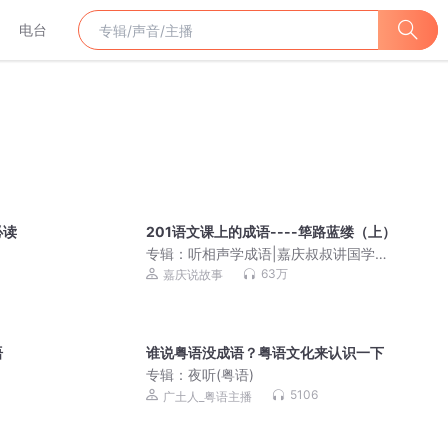
电台
必读
201语文课上的成语----筚路蓝缕（上）
专辑：
听相声学成语|嘉庆叔叔讲国学系
列
63万
嘉庆说故事
语
谁说粤语没成语？粤语文化来认识一下
专辑：
夜听(粤语)
5106
广土人_粤语主播