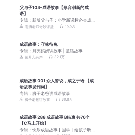
父与子104-成语故事【形容创新的成
语】
专辑：
新版父与子：小学新课标必会成
语
15.5万
雨滴老师奇妙课堂
成语故事：守株待兔
专辑：
月亮妈妈讲故事 | 童话故事
32.1万
紫月儿有声
成语故事 001 众人皆说，成之于语 【成
语故事发刊词】
专辑：
狮子老爸讲成语故事
39.8万
狮子老爸讲故事
成语故事 288 成语故事 B结束 共76个
【C马上开始】
专辑：
快乐成语故事丨国学丨给孩子听