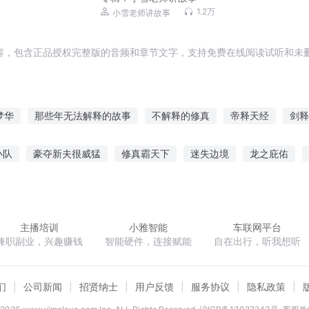
1.2万
小雪老师讲故事
容，包含正品授权完整版的音频和章节文字，支持免费在线阅读试听和未删
梦华
那些年无法解释的故事
不解释的修真
帝释天经
剑释
不羁的人生不需要解释
妄图解释一切
释剑王者
战释天下
小队
豪夺新夫很威猛
修真霸天下
迷失边境
龙之庇佑
萌妻难养关门放总裁
七龙珠之黑绸军的再兴
北风之子
主播培训
小雅智能
车联网平台
兼职副业，兴趣赚钱
智能硬件，连接赋能
自在出行，听我想听
们
公司新闻
招贤纳士
用户反馈
服务协议
隐私政策