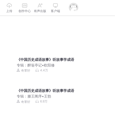
上传
创作中心
有声出版
客户端
《中国历史成语故事》听故事学成语
专辑：
醉翁亭记•欧阳修
4.4万
奇覃轩
《中国历史成语故事》听故事学成语
专辑：
滕王阁序•王勃
6.9万
奇覃轩