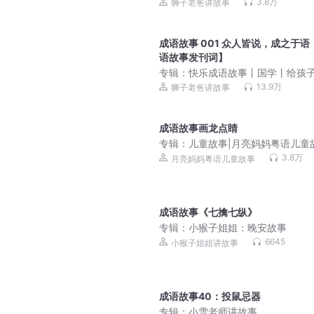
的中华成语丨狮子老爸
3.8万
狮子老爸讲故事
成语故事 001 众人皆说，成之于语
语故事发刊词】
专辑：
快乐成语故事丨国学丨给孩
的中华成语丨狮子老爸
13.9万
狮子老爸讲故事
成语故事画龙点睛
专辑：
儿童故事|月亮妈妈粤语儿童
第二辑
3.8万
月亮妈妈粤语儿童故事
成语故事《七擒七纵》
专辑：
小猴子姐姐：晚安故事
6645
小猴子姐姐讲故事
成语故事40：投鼠忌器
专辑：
小雪老师讲故事