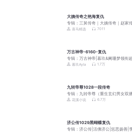
大姨传奇之艳海复仇
专辑：
三舅传奇｜大姨传奇｜赵家
李雪花
7011
喜马精选
万古神帝-6160-复仇
专辑：
万古神帝|暮玖&阑珊梦领衔
气玄幻多人有声剧（三撇一捺出品
1.7万
暮玖Ayla
九转帝尊1028一段传奇
专辑：
九转帝尊（重生玄幻男女双
6.7万
花溪小说
济公传1029黑蝴蝶复仇
专辑：
济公传|活佛济公|惩恶扬善|