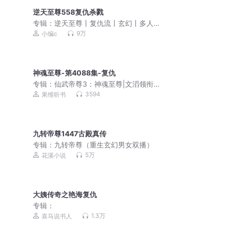
逆天至尊558复仇杀戮
专辑：
逆天至尊丨复仇流丨玄幻丨多人
有声剧
9万
小编c
神魂至尊-第4088集-复仇
专辑：
仙武帝尊3：神魂至尊|文滔领衔&
各仙争霸
3594
果维听书
九转帝尊1447古殿真传
专辑：
九转帝尊（重生玄幻男女双播）
5万
花溪小说
大姨传奇之艳海复仇
专辑：
1.3万
喜马说书人