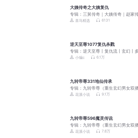
大姨传奇之大姨复仇
专辑：
三舅传奇｜大姨传奇｜赵家
李雪花
6131
喜马精选
逆天至尊1077复仇杀戮
专辑：
逆天至尊丨复仇流丨玄幻丨
有声剧
6.1万
小编c
九转帝尊331地仙传承
专辑：
九转帝尊（重生玄幻男女双
9.1万
花溪小说
九转帝尊596魔灵传说
专辑：
九转帝尊（重生玄幻男女双
7.8万
花溪小说