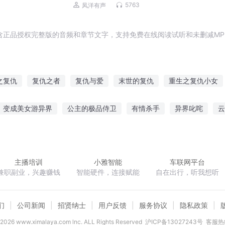
幻&扮猪吃虎&强者归来 | 多人剧完整版
5763
凤洋有声
含正品授权完整版的音频和章节文字，支持免费在线阅读试听和未删减MP
之复仇
复仇之者
复仇与爱
末世的复仇
重生之复仇小女
生复仇天后
魔王的复仇
复仇之人有再少年
复仇之界
复仇
变成美女游异界
公主的极品侍卫
有情杀手
异界叱咤
云
百豪门老公周一见
初音的萌妹家族
助梦师之悲欢
戮天之宰
主播培训
小雅智能
车联网平台
兼职副业，兴趣赚钱
智能硬件，连接赋能
自在出行，听我想听
们
公司新闻
招贤纳士
用户反馈
服务协议
隐私政策
2026
www.ximalaya.com lnc. ALL Rights Reserved
沪ICP备13027243号
客服热线