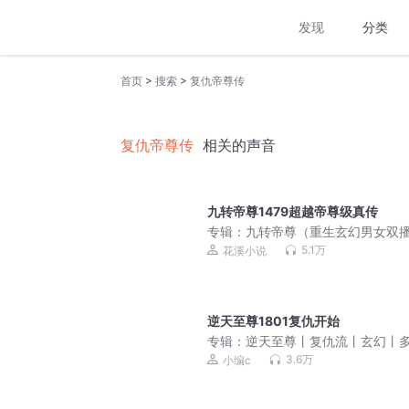
发现
分类
>
>
首页
搜索
复仇帝尊传
复仇帝尊传
相关的声音
九转帝尊1479超越帝尊级真传
专辑：
九转帝尊（重生玄幻男女双
订阅福利明日爆更
5.1万
花溪小说
逆天至尊1801复仇开始
专辑：
逆天至尊丨复仇流丨玄幻丨
有声剧
3.6万
小编c