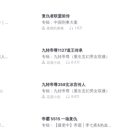
复仇者联盟前传
传｜
专辑：
中国刑事大案
1.8万
摇摆的康康
九转帝尊1127道王传承
超人
专辑：
九转帝尊（重生玄幻男女双播）
）
6.4万
花溪小说
九转帝尊358玄冰宫传人
播）
专辑：
九转帝尊（重生玄幻男女双播）
8.6万
花溪小说
帝霸 5515 一场复仇
李庆
专辑：
【爆更中】帝霸 | 李七夜&热血玄