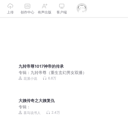
上传
创作中心
有声出版
客户端
九转帝尊1017神帝的传承
专辑：
九转帝尊（重生玄幻男女双播）
6.8万
花溪小说
大姨传奇之大姨复仇
专辑：
2.4万
喜马说书人