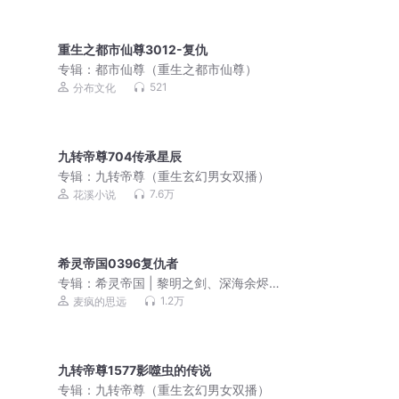
重生之都市仙尊3012-复仇
专辑：
都市仙尊（重生之都市仙尊）
521
分布文化
九转帝尊704传承星辰
专辑：
九转帝尊（重生玄幻男女双播）
7.6万
花溪小说
希灵帝国0396复仇者
专辑：
希灵帝国 | 黎明之剑、深海余烬
前作 | 动漫原著 | 搞笑史诗科幻|多人有
1.2万
麦疯的思远
声剧
九转帝尊1577影噬虫的传说
专辑：
九转帝尊（重生玄幻男女双播）