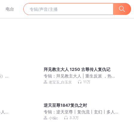
电台
拜见教主大人 1250 古尊传人复仇记
播）
专辑：
拜见教主大人 | 重生反派 ，热血
超燃多人有声剧
11万
老宝玉_白玉京
逆天至尊1847复仇之时
多人
专辑：
逆天至尊丨复仇流丨玄幻丨多人
有声剧
3.3万
小编c