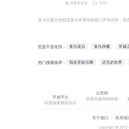
丰文化评书
1434
华音李庆丰
喜马拉雅为您精选复仇帝尊传的热门声音内容，包
复仇宠后
复仇神魔
穿越
您是不是在找：
白血的复仇
复仇归来
重
我改变娱乐圈
还无的世界
热门搜索推荐：
末世重生之复仇
光之复仇
大佬他是个宠妻狂
宠妻百分
云剪辑
开放平台
在线音频剪辑神器
对接海量精彩内容
关于我们
联系我
Copyright © 2012-