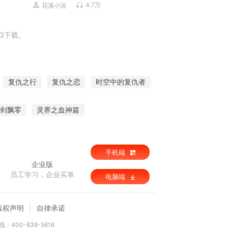
4.7万
花溪小说
3下载。
复仇之行
复仇之恋
时空中的复仇者
之夜
复仇公主的王子们
剑飘零
灵界之血神篇
力破千钧
修真狂徒
手机端
企业版
员工学习，企业买单
电脑端
版权声明
自律承诺
：400-838-5616