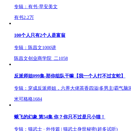
专辑：
有书·早安美文
有书
2.2万
100个人只有2个人是富翁
专辑：
陈昌文1000讲
陈昌文创业商学院_二
1058
反派师姐099集-那你组队干嘛【我一个人打不过玄蛇】
专辑：
穿成反派师姐，六界大佬茶香四溢|多男主|霸气脑洞
米可格格
1684
蛾飞的幻象 第54集 你？你只不过是只小猫！
专辑：
猫武士 · 外传篇 | 猫武士身世秘密(超多试听)