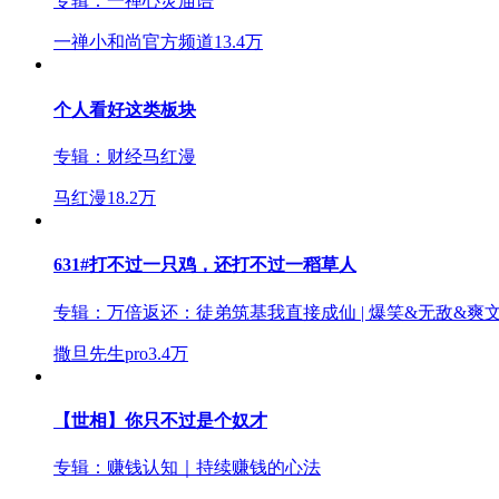
专辑：
一禅心灵庙语
一禅小和尚官方频道
13.4万
个人看好这类板块
专辑：
财经马红漫
马红漫
18.2万
631#打不过一只鸡，还打不过一稻草人
专辑：
万倍返还：徒弟筑基我直接成仙 | 爆笑&无敌&爽文
撒旦先生pro
3.4万
【世相】你只不过是个奴才
专辑：
赚钱认知｜持续赚钱的心法