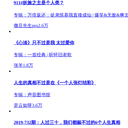
911#妖族之主是个人类？
专辑：
万倍返还：徒弟筑基我直接成仙 | 爆笑&无敌&爽文
撒旦先生pro
2.6万
《心淡》只不过是我 太过爱你
专辑：
一首经典 | 听怀旧老歌
张羊
1.8万
人生的真相不过是在《一个人张灯结彩》
专辑：
声音图书馆
是云如呀
3.6万
2019-732期：人过三十，我们都躲不过的6个人生真相