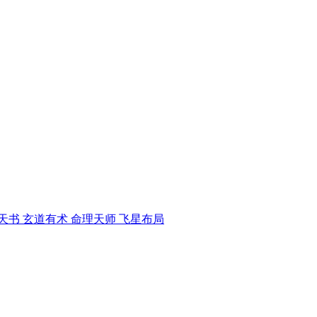
天书 玄道有术 命理天师 飞星布局