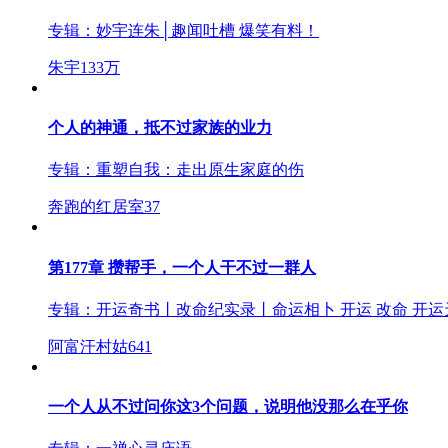
专辑：
妙宇连朱│趣闻吐槽 爆笑有料！
朱宇
133万
个人的神通，抵不过家族的业力
专辑：
重塑自我：走出原生家庭的伤
奔跑的红居室
37
第177章 攒帮手，一个人干不过一群人
专辑：
开运奇书丨改命纪实录丨命运相卜 开运 改命 开运
阿富汗村姑
641
一个人从不过问你这3个问题，说明他没那么在乎你