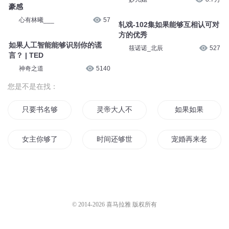
的规划落地
春秋未央
209
EP11 如果昨日能够重现，再读
茨威格
【非常不着调】280-如果时间能
三联中读
7.2万
够买卖
掉掉
33.7万
《云家小九超皮哒》1998 如果
时光能够倒流
23如果能够拥有对于好名声的自
妙儿姐
8.7万
豪感
心有林曦___
57
轧戏-102集如果能够互相认可对
方的优秀
如果人工智能能够识别你的谎
筱诺诺_北辰
527
言？ | TED
神奇之道
5140
您是不是在找：