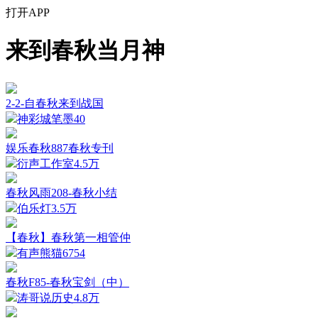
打开APP
来到春秋当月神
2-2-自春秋来到战国
神彩城笔墨
40
娱乐春秋887春秋专刊
衍声工作室
4.5万
春秋风雨208-春秋小结
伯乐灯
3.5万
【春秋】春秋第一相管仲
有声熊猫
6754
春秋F85-春秋宝剑（中）
涛哥说历史
4.8万