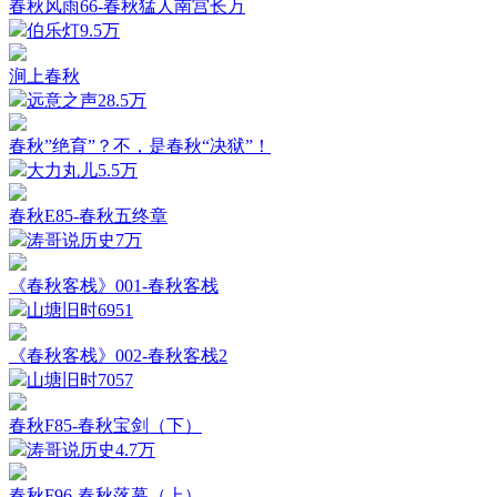
春秋风雨66-春秋猛人南宫长万
伯乐灯
9.5万
涧上春秋
远意之声
28.5万
春秋”绝育”？不，是春秋“决狱”！
大力丸儿
5.5万
春秋E85-春秋五终章
涛哥说历史
7万
《春秋客栈》001-春秋客栈
山塘旧时
6951
《春秋客栈》002-春秋客栈2
山塘旧时
7057
春秋F85-春秋宝剑（下）
涛哥说历史
4.7万
春秋F96-春秋落幕（上）