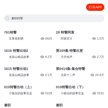
打开APP
兼职特警
761特警
28 特警阿衰
玄青老刺猬
8425
阿衰官方
1.5万
1616 特警出动2
第169集 特警出更
龙庙山精品故事
4.2万
天空有声
2.7万
1615 特警出动1
第0414集-集合特警
龙庙山精品故事
4.1万
北辰十二声
24.4万
010特警出动（上）
010特警出动（下）