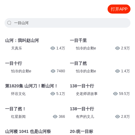
打开APP
一目山河
山河：我叫赵山河
一目千里
天真乐
1.4万
怕冷的企鹅e
2.9万
一目十行
一目了然
怕冷的企鹅e
7480
怕冷的企鹅e
1.4万
第1820集 山河刀！断山河！
138一目十行
怀谷文化
5.1万
史老师讲故事
59.5万
一目了然！
138一目十行
红星新闻
366
有声的文儿
2.8万
山河稷 1041 也是山河祭
20-统一目标