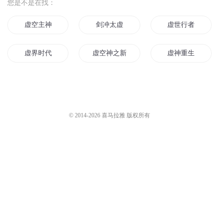
您是不是在找：
虚空主神
剑冲太虚
虚世行者
虚界时代
虚空神之新时代
虚神重生
太虚时代
神虚世界
虚魔之心
虚界女帝
虚无之神
太虚传记
© 2014-
2026
喜马拉雅 版权所有
虚空神王
圣灵虚空
我成为了虚空之主
太虚斗罗
天虚天界传
血道虚界
虚无至圣
虚界女尊