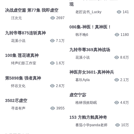
现
决战虚空篇 第77集 我即虚空
老匠说书_Lucky
141
汪次元
2697
086集-神医！真神医！
九转帝尊875连斩真神
韩不晚6
1180
花溪小说
7.1万
九转帝尊369真神战场
100集 莲花请真神
花溪小说
8.6万
绮声幻影工作室
1.6万
神医弃女3601-真神神兵
第5898集 强者真神
暮玖Ayla
2.1万
怀谷文化
2.6万
虚空宁宓
3502尽虚空
格林强效助眠
4.6万
寻道有声
3955
153 方舱方舱真神奇
番茄小学panda老师
10万