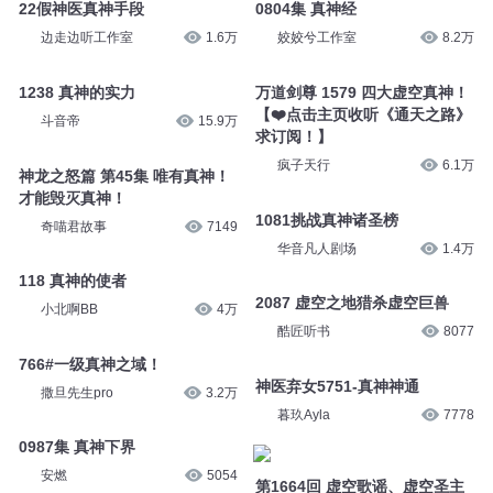
22假神医真神手段
0804集 真神经
边走边听工作室
1.6万
姣姣兮工作室
8.2万
1238 真神的实力
万道剑尊 1579 四大虚空真神！
【❤️点击主页收听《通天之路》
斗音帝
15.9万
求订阅！】
疯子天行
6.1万
神龙之怒篇 第45集 唯有真神！
才能毁灭真神！
1081挑战真神诸圣榜
奇喵君故事
7149
华音凡人剧场
1.4万
118 真神的使者
2087 虚空之地猎杀虚空巨兽
小北啊BB
4万
酷匠听书
8077
766#一级真神之域！
神医弃女5751-真神神通
撒旦先生pro
3.2万
暮玖Ayla
7778
0987集 真神下界
安燃
5054
第1664回 虚空歌谣、虚空圣主