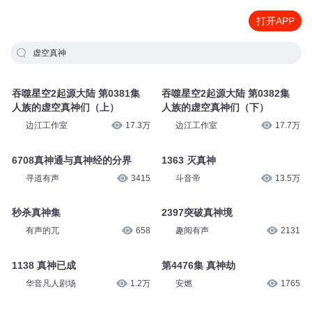
打开APP
虚空真神
吞噬星空2起源大陆 第0381集
吞噬星空2起源大陆 第0382集
人族的虚空真神们（上）
人族的虚空真神们（下）
边江工作室
17.3万
边江工作室
17.7万
6708真神通与真神经的分界
1363 灭真神
寻道有声
3415
斗音帝
13.5万
秒杀真神集
2397突破真神境
有声的兀
658
趣阅有声
2131
1138 真神已成
第4476集 真神劫
华音凡人剧场
1.2万
安燃
1765