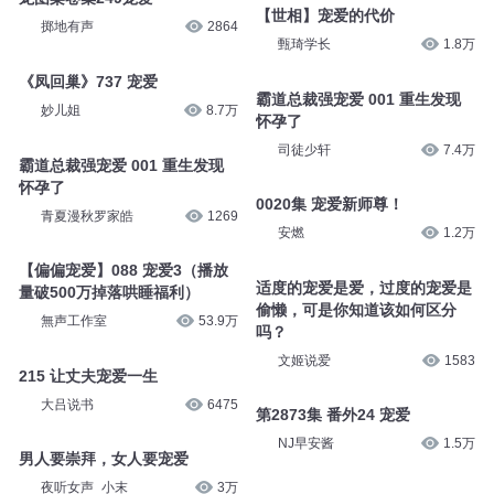
【世相】宠爱的代价
掷地有声
2864
甄琦学长
1.8万
《凤回巢》737 宠爱
霸道总裁强宠爱 001 重生发现
妙儿姐
8.7万
怀孕了
司徒少轩
7.4万
霸道总裁强宠爱 001 重生发现
怀孕了
0020集 宠爱新师尊！
青夏漫秋罗家皓
1269
安燃
1.2万
【偏偏宠爱】088 宠爱3（播放
适度的宠爱是爱，过度的宠爱是
量破500万掉落哄睡福利）
偷懒，可是你知道该如何区分
無声工作室
53.9万
吗？
文姬说爱
1583
215 让丈夫宠爱一生
大吕说书
6475
第2873集 番外24 宠爱
NJ早安酱
1.5万
男人要崇拜，女人要宠爱
夜听女声_小末
3万