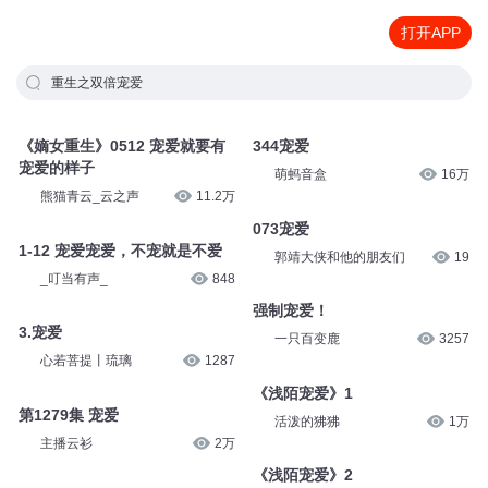
打开APP
重生之双倍宠爱
《嫡女重生》0512 宠爱就要有
344宠爱
宠爱的样子
萌蚂音盒
16万
熊猫青云_云之声
11.2万
073宠爱
1-12 宠爱宠爱，不宠就是不爱
郭靖大侠和他的朋友们
19
_叮当有声_
848
强制宠爱！
3.宠爱
一只百变鹿
3257
心若菩提丨琉璃
1287
《浅陌宠爱》1
第1279集 宠爱
活泼的狒狒
1万
主播云衫
2万
《浅陌宠爱》2