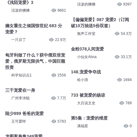
《浅陌宠爱》3
活泼的狒狒
9397
活泼的狒狒
9661
【偏偏宠爱】087 宠爱2（订阅
嫡女重生之倾国惊世妃 683 分
破10万抽送5份双签）
宠爱？
無声工作室
54.3万
一只豆丁
22.9万
金粉378人间宠爱
匈牙利做了什么？获中俄双倍宠
小仙女Alina
33.1万
爱，俄罗斯无限供气，中国巨额
投资
148.宠爱争夺战
科学知识点1
2556
哈小浪
1694
三千宠爱在一身
733 被宠爱的杨谅
广州李沛聪
7.7万
大吕说文史
789
陆少999 爸爸的宠爱
第5集：宠爱的维度
王可爱咩
5783
满福星
0
龙图案卷集249宠爱