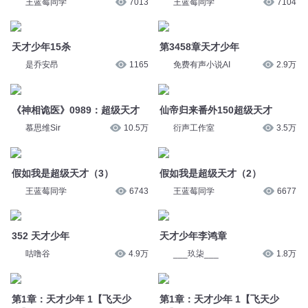
是乔安昂
1165
免费有声小说AI
2.9万
《神相诡医》0989：超级天才
仙帝归来番外150超级天才
慕思维Sir
10.5万
衍声工作室
3.5万
假如我是超级天才（3）
假如我是超级天才（2）
王蓝莓同学
6743
王蓝莓同学
6677
352 天才少年
天才少年李鸿章
咕噜谷
4.9万
___玖柒___
1.8万
第1章：天才少年 1【飞天少
第1章：天才少年 1【飞天少
年】
年】
张教官来啦
17.4万
张教官来啦
17.2万
第1章：天才少年 2【飞天少
天才少年小进步
年】
是乔安昂
1206
张教官来啦
15.2万