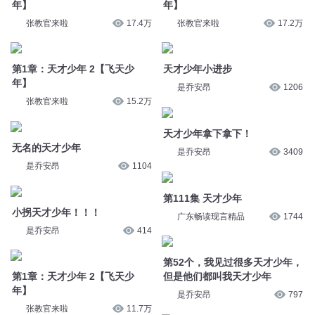
天才少年拿下拿下！
无名的天才少年
是乔安昂
3409
是乔安昂
1104
第111集 天才少年
小拐天才少年！！！
广东畅读现言精品
1744
是乔安昂
414
第52个，我见过很多天才少年，
第1章：天才少年 2【飞天少
但是他们都叫我天才少年
年】
是乔安昂
797
张教官来啦
11.7万
天才少年每日一拿
永夜烬明篇 第575集 超级天才
是乔安昂
1542
奇喵君故事
7.1万
依旧单三天才少年
天才少年每日一拿
是乔安昂
1273
是乔安昂
1902
您是不是在找：