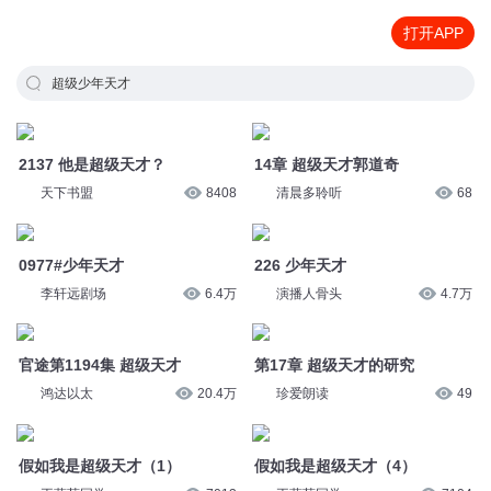
打开APP
超级少年天才
2137 他是超级天才？
14章 超级天才郭道奇
天下书盟
8408
清晨多聆听
68
0977#少年天才
226 少年天才
李轩远剧场
6.4万
演播人骨头
4.7万
官途第1194集 超级天才
第17章 超级天才的研究
鸿达以太
20.4万
珍爱朗读
49
假如我是超级天才（1）
假如我是超级天才（4）
王蓝莓同学
7013
王蓝莓同学
7104
天才少年15杀
第3458章天才少年